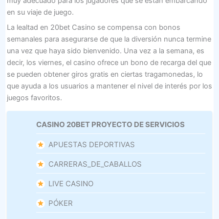
muy adecuado para los jugadores que se están embarcando
en su viaje de juego.
La lealtad en 20bet Casino se compensa con bonos
semanales para asegurarse de que la diversión nunca termine
una vez que haya sido bienvenido. Una vez a la semana, es
decir, los viernes, el casino ofrece un bono de recarga del que
se pueden obtener giros gratis en ciertas tragamonedas, lo
que ayuda a los usuarios a mantener el nivel de interés por los
juegos favoritos.
CASINO 20BET PROYECTO DE SERVICIOS
APUESTAS DEPORTIVAS
CARRERAS_DE_CABALLOS
LIVE CASINO
PÓKER