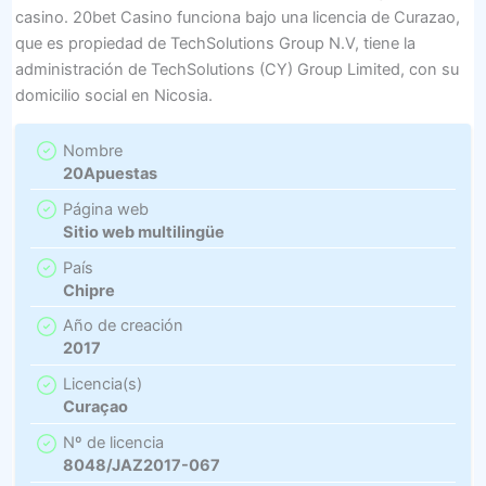
casino. 20bet Casino funciona bajo una licencia de Curazao,
que es propiedad de TechSolutions Group N.V, tiene la
administración de TechSolutions (CY) Group Limited, con su
domicilio social en Nicosia.
Nombre
20Apuestas
Página web
Sitio web multilingüe
País
Chipre
Año de creación
2017
Licencia(s)
Curaçao
Nº de licencia
8048/JAZ2017-067