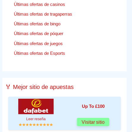
Últimas ofertas de casinos
Últimas ofertas de tragaperras
Últimas ofertas de bingo
Últimas ofertas de póquer
Últimas ofertas de juegos
Últimas ofertas de Esports
🏅 Mejor sitio de apuestas
Up To £100
Leer reseña
Visitar sitio