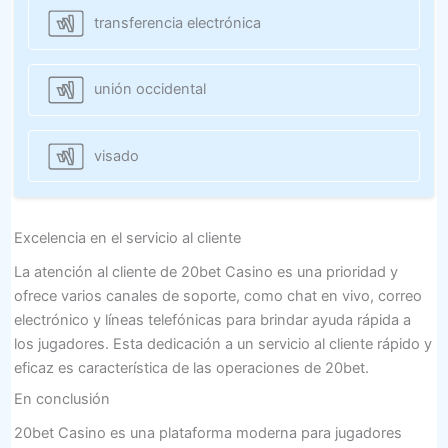
transferencia electrónica
unión occidental
visado
Excelencia en el servicio al cliente
La atención al cliente de 20bet Casino es una prioridad y
ofrece varios canales de soporte, como chat en vivo, correo
electrónico y líneas telefónicas para brindar ayuda rápida a
los jugadores. Esta dedicación a un servicio al cliente rápido y
eficaz es característica de las operaciones de 20bet.
En conclusión
20bet Casino es una plataforma moderna para jugadores