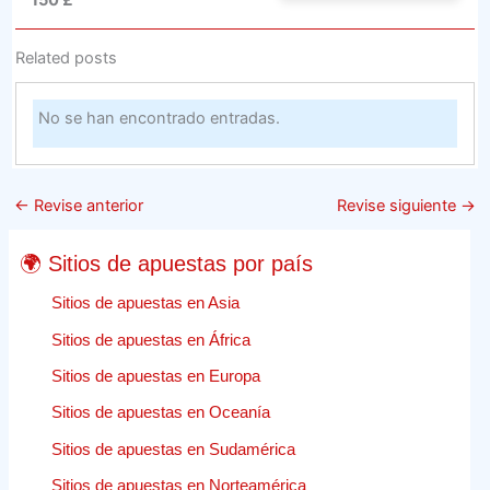
150 £
Related posts
No se han encontrado entradas.
←
Revise anterior
Revise siguiente
→
🌍 Sitios de apuestas por país
Sitios de apuestas en Asia
Sitios de apuestas en África
Sitios de apuestas en Europa
Sitios de apuestas en Oceanía
Sitios de apuestas en Sudamérica
Sitios de apuestas en Norteamérica