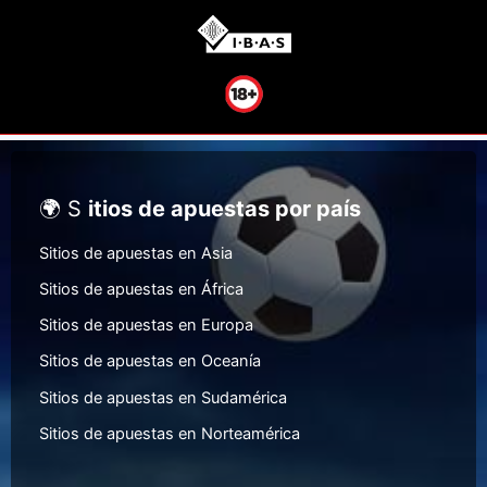
🌍 S
itios de apuestas por país
Sitios de apuestas en Asia
Sitios de apuestas en África
Sitios de apuestas en Europa
Sitios de apuestas en Oceanía
Sitios de apuestas en Sudamérica
Sitios de apuestas en Norteamérica