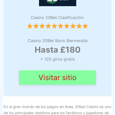
Casino 20Bet Clasificación:
Casino 20Bet Bono Bienvenida
Hasta £180
+ 120 giros gratis
Visitar sitio
En el gran mundo de los juegos en línea, 20bet Casino es uno
de los principales destinos para los fanáticos y jugadores de