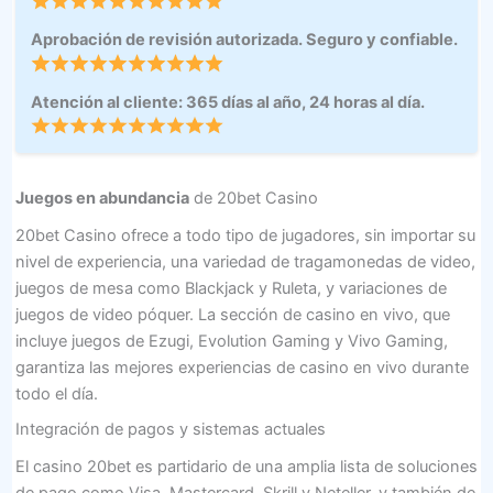
Aprobación de revisión autorizada. Seguro y confiable.
Atención al cliente: 365 días al año, 24 horas al día.
Juegos en abundancia
de 20bet Casino
20bet Casino ofrece a todo tipo de jugadores, sin importar su
nivel de experiencia, una variedad de tragamonedas de video,
juegos de mesa como Blackjack y Ruleta, y variaciones de
juegos de video póquer. La sección de casino en vivo, que
incluye juegos de Ezugi, Evolution Gaming y Vivo Gaming,
garantiza las mejores experiencias de casino en vivo durante
todo el día.
Integración de pagos y sistemas actuales
El casino 20bet es partidario de una amplia lista de soluciones
de pago como Visa, Mastercard, Skrill y Neteller, y también de