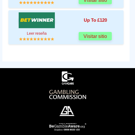
Up To £120
Leer reseña
Visitar sitio