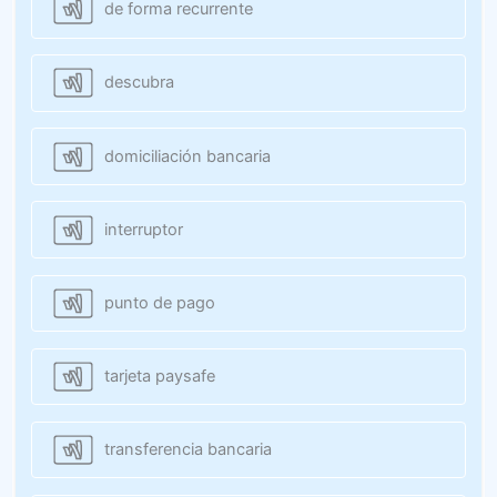
de forma recurrente
descubra
domiciliación bancaria
interruptor
punto de pago
tarjeta paysafe
transferencia bancaria