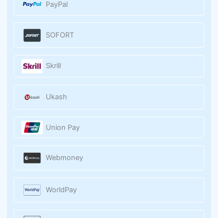
PayPal
SOFORT
Skrill
Ukash
Union Pay
Webmoney
WorldPay