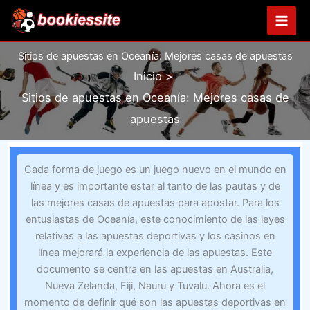
Ir
al
contenido
Sitios de apuestas en Oceanía: Mejores casas de apuestas
Inicio
Sitios de apuestas en Oceanía: Mejores casas de
apuestas
Cada forma de juego es un juego nuevo en el mundo en
línea y es importante estar al tanto de las pautas y de
las mejores casas de apuestas para apostar. Para los
entusiastas de Oceanía, este conocimiento de las leyes
relativas a las apuestas deportivas y los casinos en
línea mejorará la experiencia de las apuestas. Este
documento se centra en las apuestas en Australia,
Nueva Zelanda, Fiji, Nauru y Tuvalu. Ahora es el
momento de definir qué son las apuestas deportivas en