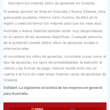
Descubre los mejores sitios de apuestas en Oceanía
Si quieres apostar en línea en Australia o Nueva Zelanda, esta
guía puede ayudarte. Hemos visto muchos de ellos en la
región y seleccionamos los mejores para que los veas aquí.
Australia y Nueva Zelanda también están muy desarrolladas
en el campo de las apuestas deportivas. Cualquier persona
de la población puede utilizar sitios de apuestas locales o
internacionales.
Al considerar los sitios de apuestas, considere cosas como el
tipo de apuestas, los tipos de probabilidades, la atención al
cliente y las formas de pago. Hemos tenido todo eso en
cuenta a la hora de crear estas mejores casas de apuestas de
Oceanía.
Dafabet: La siguiente es la lista de los mejores en general
para Australia.