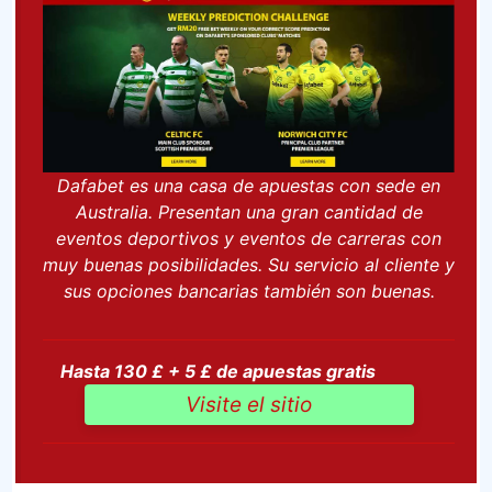
Dafabet es una casa de apuestas con sede en
Australia. Presentan una gran cantidad de
eventos deportivos y eventos de carreras con
muy buenas posibilidades. Su servicio al cliente y
sus opciones bancarias también son buenas.
Hasta 130 £ + 5 £ de apuestas gratis
Visite el sitio