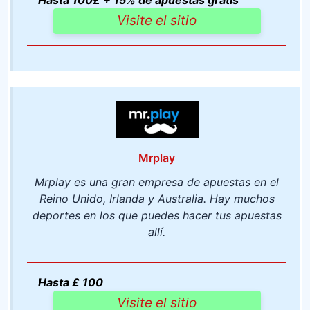
Visite el sitio
Mrplay
Mrplay es una gran empresa de apuestas en el
Reino Unido, Irlanda y Australia. Hay muchos
deportes en los que puedes hacer tus apuestas
allí.
Hasta £ 100
Visite el sitio