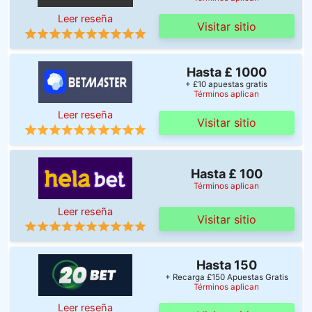
Leer reseña
Visitar sitio
Hasta £ 1000
+ £10 apuestas gratis
Términos aplican
Leer reseña
Visitar sitio
Hasta £ 100
Términos aplican
Leer reseña
Visitar sitio
Hasta 150
+ Recarga £150 Apuestas Gratis
Términos aplican
Leer reseña