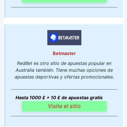
Betmaster
RedBet es otro sitio de apuestas popular en
Australia también. Tiene muchas opciones de
apuestas deportivas y ofertas promocionales.
Hasta 1000 £ + 10 £ de apuestas gratis
Visite el sitio