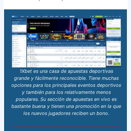
1Xbet es una casa de apuestas deportivas
grande y fácilmente reconocible. Tiene muchas
opciones para los principales eventos deportivos
y también para los relativamente menos
populares. Su sección de apuestas en vivo es
bastante buena y tienen una promoción en la que
los nuevos jugadores reciben un bono.