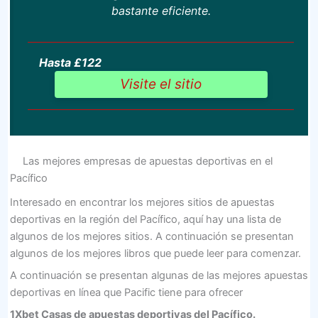
bastante eficiente.
Hasta £122
Visite el sitio
Las mejores empresas de apuestas deportivas en el
Pacífico
Interesado en encontrar los mejores sitios de apuestas
deportivas en la región del Pacífico, aquí hay una lista de
algunos de los mejores sitios. A continuación se presentan
algunos de los mejores libros que puede leer para comenzar.
A continuación se presentan algunas de las mejores apuestas
deportivas en línea que Pacific tiene para ofrecer
1Xbet Casas de apuestas deportivas del Pacífico.