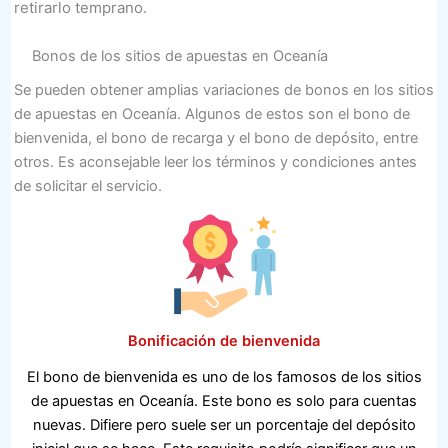
retirarlo temprano.
Bonos de los sitios de apuestas en Oceanía
Se pueden obtener amplias variaciones de bonos en los sitios
de apuestas en Oceanía. Algunos de estos son el bono de
bienvenida, el bono de recarga y el bono de depósito, entre
otros. Es aconsejable leer los términos y condiciones antes
de solicitar el servicio.
Bonificación de bienvenida
El bono de bienvenida es uno de los famosos de los sitios
de apuestas en Oceanía. Este bono es solo para cuentas
nuevas. Difiere pero suele ser un porcentaje del depósito