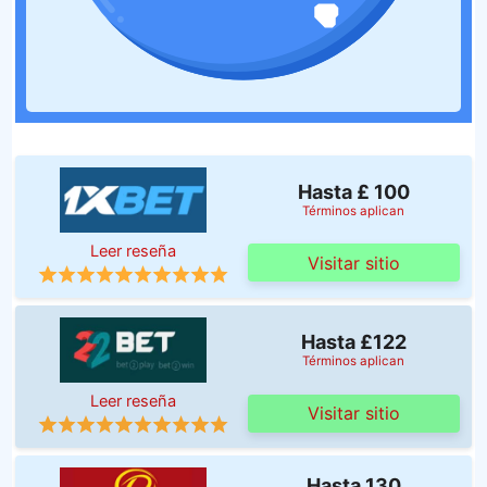
Hasta £ 100
Términos aplican
Leer reseña
Visitar sitio
Hasta £122
Términos aplican
Leer reseña
Visitar sitio
Hasta 130