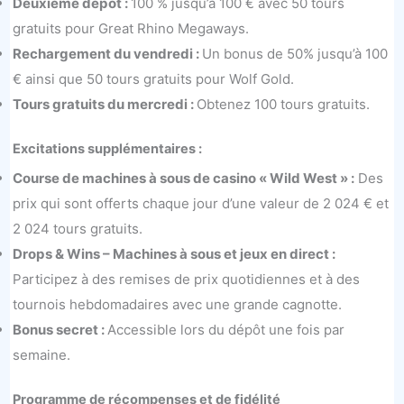
Deuxième dépôt :
100 % jusqu’à 100 € avec 50 tours
gratuits pour Great Rhino Megaways.
Rechargement du vendredi :
Un bonus de 50% jusqu’à 100
€ ainsi que 50 tours gratuits pour Wolf Gold.
Tours gratuits du mercredi :
Obtenez 100 tours gratuits.
Excitations supplémentaires :
Course de machines à sous de casino « Wild West » :
Des
prix qui sont offerts chaque jour d’une valeur de 2 024 € et
2 024 tours gratuits.
Drops & Wins – Machines à sous et jeux en direct :
Participez à des remises de prix quotidiennes et à des
tournois hebdomadaires avec une grande cagnotte.
Bonus secret :
Accessible lors du dépôt une fois par
semaine.
Programme de récompenses et de fidélité