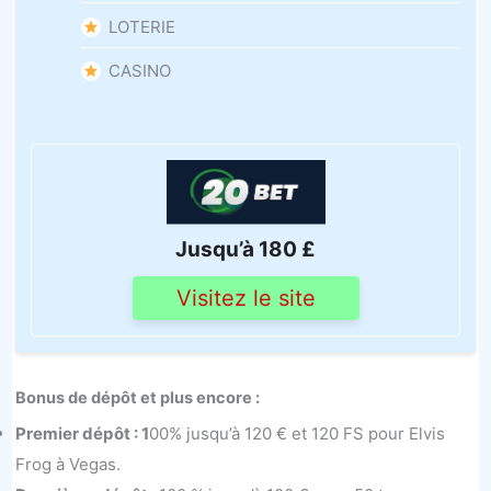
LOTERIE
CASINO
Jusqu’à 180 £
Visitez le site
Bonus de dépôt et plus encore :
Premier dépôt : 1
00% jusqu’à 120 € et 120 FS pour Elvis
Frog à Vegas.