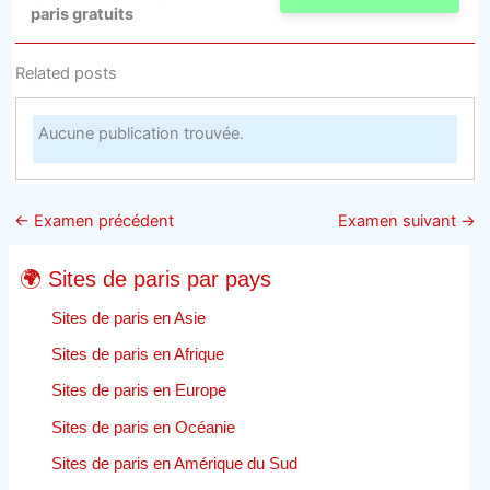
paris gratuits
Related posts
Aucune publication trouvée.
←
Examen précédent
Examen suivant
→
🌍 Sites de paris par pays
Sites de paris en Asie
Sites de paris en Afrique
Sites de paris en Europe
Sites de paris en Océanie
Sites de paris en Amérique du Sud