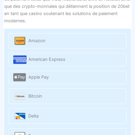
que des crypto-monnaies qui détiennent la position de 20bet
en tant que casino soutenant les solutions de paiement
modernes.
Amazon
American Express
Apple Pay
Bitcoin
Delta