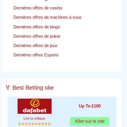
Dernières offres de casino
Dernières offres de machines à sous
Dernières offres de bingo
Dernières offres de poker
Dernières offres de jeux
Dernières offres Esports
🏅 Best Betting site
Up To £100
Lire la critique
Aller sur le site