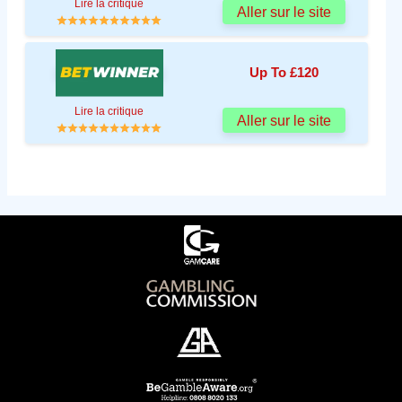
Lire la critique
Aller sur le site
Up To £120
Lire la critique
Aller sur le site