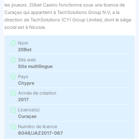
les joueurs. 20bet Casino fonctionne sous une licence de
Curaçao qui appartient à TechSolutions Group N.V, a la
direction de TechSolutions (CY) Group Limited, dont le siège
social est à Nicosie.
Nom
20Bet
Site web
Site multilingue
Pays
Chypre
Année de création
2017
Licence(s)
Curaçao
Numéro de licence
8048/JAZ2017-067