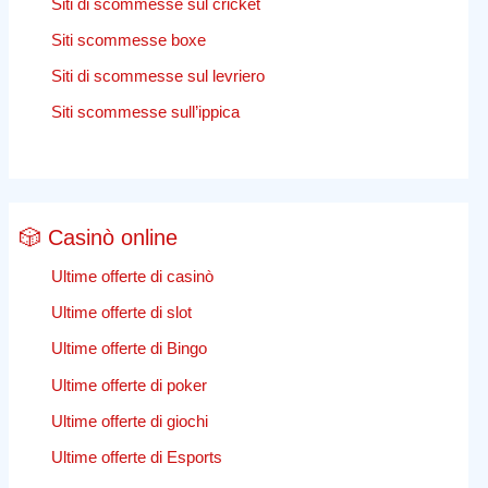
Siti di scommesse sul cricket
Siti scommesse boxe
Siti di scommesse sul levriero
Siti scommesse sull’ippica
🎲 Casinò online
Ultime offerte di casinò
Ultime offerte di slot
Ultime offerte di Bingo
Ultime offerte di poker
Ultime offerte di giochi
Ultime offerte di Esports