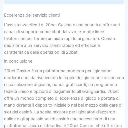
Eccellenza del servizio clienti
L’assistenza clienti di 20bet Casino è una priorità e offre vari
canali di supporto come chat dal vivo, e-mail e linee
telefoniche per fornire un aiuto rapido ai giocatori. Questa
dedizione a un servizio clienti rapido ed efficace è
caratteristica delle operazioni di 20bet.
In conclusione
20bet Casino è una piattaforma moderna per i giocatori
moderni che sta riscrivendo le regole del gioco online con una
ricca selezione di giochi, bonus gratificanti, un programma
fedeltà unico e opzioni di pagamento all’avanguardia. 20bet
offre un mondo completo di eccellenza di gioco a portata di
mano durante il deposito iniziale o nel bel mezzo delle gare di
slot del casinò. La scelta migliore per i giocatori d’azzardo
online e gli appassionati di casinò che necessitano di una
piattaforma sicura e interattiva è 20bet Casino, che offre non