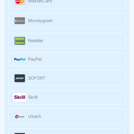
MasterCard
Moneygram
Neteller
PayPal
SOFORT
Skrill
Ukash