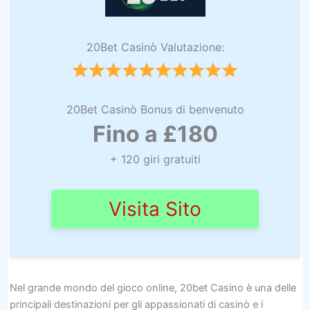
20Bet Casinò Valutazione:
20Bet Casinò Bonus di benvenuto
Fino a £180
+ 120 giri gratuiti
Visita Sito
Nel grande mondo del gioco online, 20bet Casino è una delle
principali destinazioni per gli appassionati di casinò e i