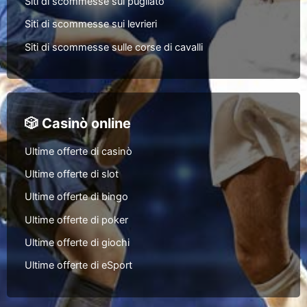
Siti di scommesse sul pugilato
Siti di scommesse sui levrieri
Siti di scommesse sulle corse di cavalli
🎲 Casinò online
Ultime offerte di casinò
Ultime offerte di slot
Ultime offerte di bingo
Ultime offerte di poker
Ultime offerte di giochi
Ultime offerte di eSport