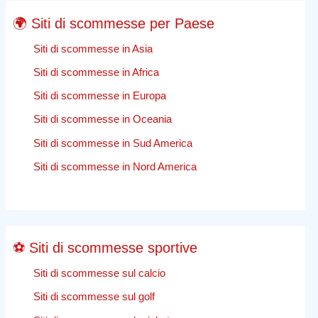
🌍 Siti di scommesse per Paese
Siti di scommesse in Asia
Siti di scommesse in Africa
Siti di scommesse in Europa
Siti di scommesse in Oceania
Siti di scommesse in Sud America
Siti di scommesse in Nord America
⚽ Siti di scommesse sportive
Siti di scommesse sul calcio
Siti di scommesse sul golf