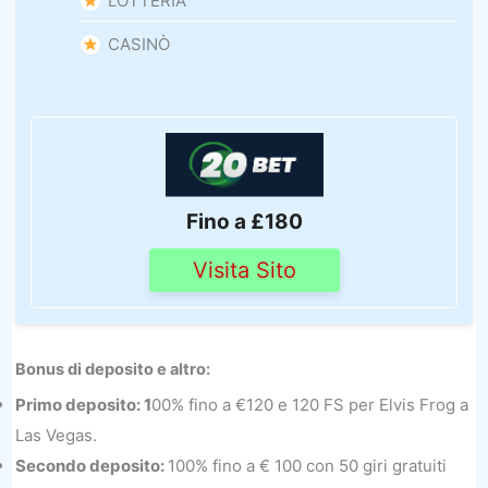
LOTTERIA
CASINÒ
Fino a £180
Visita Sito
Bonus di deposito e altro:
Primo deposito: 1
00% fino a €120 e 120 FS per Elvis Frog a
Las Vegas.
Secondo deposito:
100% fino a € 100 con 50 giri gratuiti