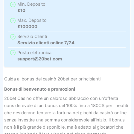
Min. Deposito
£10
Max. Deposito
£100000
Servizio Clienti
Servizio clienti online 7/24
Posta elettronica
support@20bet.com
Guida ai bonus del casinò 20bet per principianti
Bonus di benvenuto e promozioni
20bet Casino offre un caloroso abbraccio con un’offerta
considerevole di un bonus del 100% fino a 180C$ per i neofiti
che desiderano tentare la fortuna nei giochi da casinò online
senza investire una somma considerevole all’inizio. Il bonus
non è il più grande disponibile, ma è adatto ai giocatori che