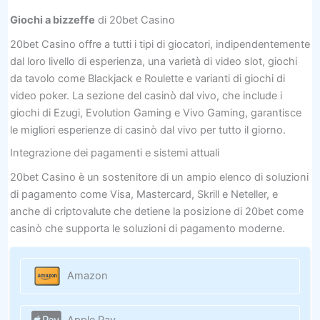
Giochi a bizzeffe
di 20bet Casino
20bet Casino offre a tutti i tipi di giocatori, indipendentemente
dal loro livello di esperienza, una varietà di video slot, giochi
da tavolo come Blackjack e Roulette e varianti di giochi di
video poker. La sezione del casinò dal vivo, che include i
giochi di Ezugi, Evolution Gaming e Vivo Gaming, garantisce
le migliori esperienze di casinò dal vivo per tutto il giorno.
Integrazione dei pagamenti e sistemi attuali
20bet Casino è un sostenitore di un ampio elenco di soluzioni
di pagamento come Visa, Mastercard, Skrill e Neteller, e
anche di criptovalute che detiene la posizione di 20bet come
casinò che supporta le soluzioni di pagamento moderne.
Amazon