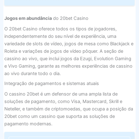
Jogos em abundância
do 20bet Casino
O 20bet Casino oferece todos os tipos de jogadores,
independentemente do seu nível de experiência, uma
variedade de slots de vídeo, jogos de mesa como Blackjack e
Roleta e variações de jogos de vídeo pôquer. A seção de
cassino ao vivo, que inclui jogos da Ezugi, Evolution Gaming
e Vivo Gaming, garante as melhores experiências de cassino
ao vivo durante todo o dia.
Integração de pagamentos e sistemas atuais
O cassino 20bet é um defensor de uma ampla lista de
soluções de pagamento, como Visa, Mastercard, Skrill e
Neteller, e também de criptomoedas, que ocupa a posição da
20bet como um cassino que suporta as soluções de
pagamento modernas.