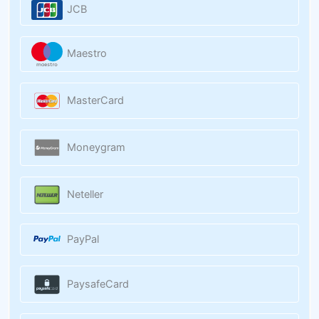
JCB
Maestro
MasterCard
Moneygram
Neteller
PayPal
PaysafeCard