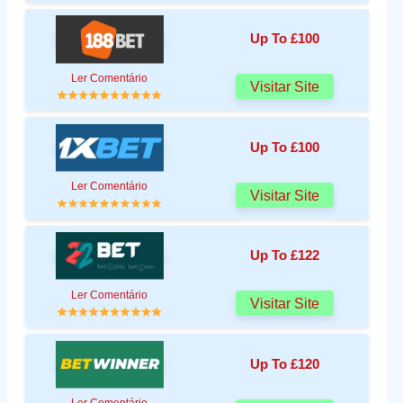
Up To £100
Ler Comentário
Visitar Site
Up To £100
Ler Comentário
Visitar Site
Up To £122
Ler Comentário
Visitar Site
Up To £120
Ler Comentário