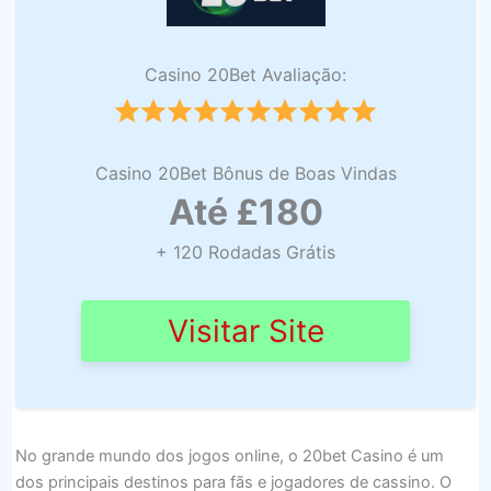
Casino 20Bet Avaliação:
Casino 20Bet Bônus de Boas Vindas
Até £180
+ 120 Rodadas Grátis
Visitar Site
No grande mundo dos jogos online, o 20bet Casino é um
dos principais destinos para fãs e jogadores de cassino. O