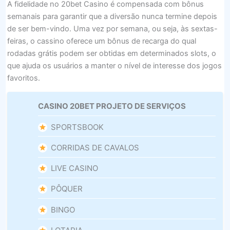
A fidelidade no 20bet Casino é compensada com bônus
semanais para garantir que a diversão nunca termine depois
de ser bem-vindo. Uma vez por semana, ou seja, às sextas-
feiras, o cassino oferece um bônus de recarga do qual
rodadas grátis podem ser obtidas em determinados slots, o
que ajuda os usuários a manter o nível de interesse dos jogos
favoritos.
CASINO 20BET PROJETO DE SERVIÇOS
SPORTSBOOK
CORRIDAS DE CAVALOS
LIVE CASINO
PÔQUER
BINGO