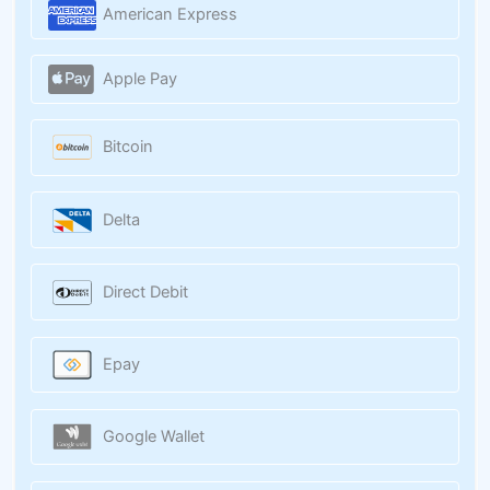
American Express
Apple Pay
Bitcoin
Delta
Direct Debit
Epay
Google Wallet