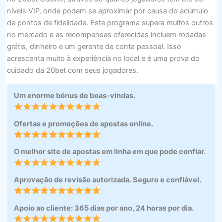
níveis VIP, onde podem se aproximar por causa do acúmulo
de pontos de fidelidade. Este programa supera muitos outros
no mercado e as recompensas oferecidas incluem rodadas
grátis, dinheiro e um gerente de conta pessoal. Isso
acrescenta muito à experiência no local e é uma prova do
cuidado da 20bet com seus jogadores.
Um enorme bónus de boas-vindas.
Ofertas e promoções de apostas online.
O melhor site de apostas em linha em que pode confiar.
Aprovação de revisão autorizada. Seguro e confiável.
Apoio ao cliente: 365 dias por ano, 24 horas por dia.