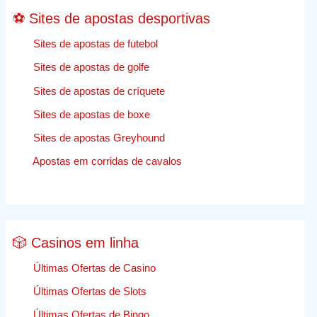
⚽ Sites de apostas desportivas
Sites de apostas de futebol
Sites de apostas de golfe
Sites de apostas de críquete
Sites de apostas de boxe
Sites de apostas Greyhound
Apostas em corridas de cavalos
🎲 Casinos em linha
Últimas Ofertas de Casino
Últimas Ofertas de Slots
Últimas Ofertas de Bingo