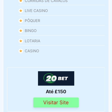
CORRIDAS DE CAVALOS
LIVE CASINO
PÔQUER
BINGO
LOTARIA
CASINO
Até £150
Visitar Site