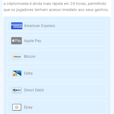
a criptomoeda é ainda mais rápida em 24 horas, permitindo
que os jogadores tenham acesso imediato aos seus ganhos.
American Express
Apple Pay
Bitcoin
Delta
Direct Debit
Epay