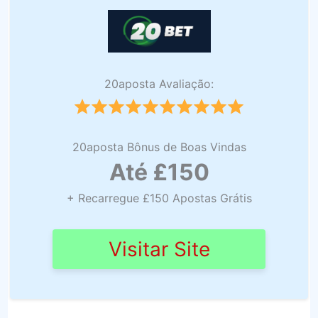
20aposta Avaliação:
20aposta Bônus de Boas Vindas
Até £150
+ Recarregue £150 Apostas Grátis
Visitar Site