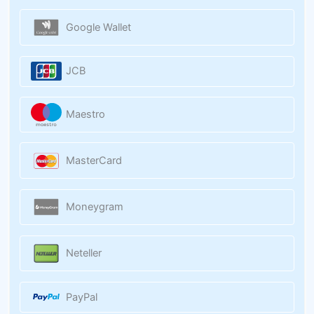
Google Wallet
JCB
Maestro
MasterCard
Moneygram
Neteller
PayPal