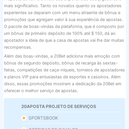
mais significativo. Tanto os novatos quanto os apostadores
experientes se deparam com um menu atraente de bônus e
promoções que agregam valor à sua experiência de apostas.
O pacote de boas-vindas da plataforma, que é composto por
um bônus de primeiro depósito de 100% até $ 150, dá ao
apostador a ideia de que a casa de apostas vai lhe dar muitas
recompensas.
Além das boas-vindas, a 20Bet adiciona mais emoção com
bônus de segundo depósito, bônus de recarga às sextas-
feiras, competições de caça-níqueis, torneios de apostadores
e planos VIP para entusiastas de esportes e cassinos. Além
disso, essas promoções mostram a dedicação da 20Bet em
oferecer o melhor serviço de apostas.
20APOSTA PROJETO DE SERVIÇOS
SPORTSBOOK