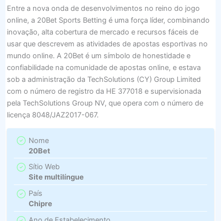
Entre a nova onda de desenvolvimentos no reino do jogo
online, a 20Bet Sports Betting é uma força líder, combinando
inovação, alta cobertura de mercado e recursos fáceis de
usar que descrevem as atividades de apostas esportivas no
mundo online. A 20Bet é um símbolo de honestidade e
confiabilidade na comunidade de apostas online, e estava
sob a administração da TechSolutions (CY) Group Limited
com o número de registro da HE 377018 e supervisionada
pela TechSolutions Group NV, que opera com o número de
licença 8048/JAZ2017-067.
Nome
20Bet
Sítio Web
Site multilíngue
País
Chipre
Ano de Estabelecimento