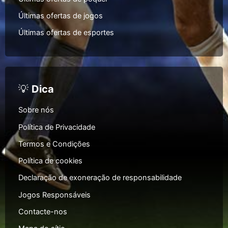
Últimas ofertas de jogos
Últimas ofertas de esportes
💡
Dica
Sobre nós
Política de Privacidade
Termos e Condições
Política de cookies
Declaração de exoneração de responsabilidade
Jogos Responsáveis
Contacte-nos