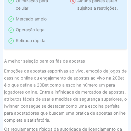
Otimização para
Alguns países estão
celular
sujeitos a restrições.
Mercado amplo
Operação legal
Retirada rápida
A melhor seleção para os fãs de apostas
Emoções de apostas esportivas ao vivo, emoção de jogos de
cassino online ou engajamento de apostas ao vivo na 20Bet
é o que define a 20Bet como a escolha número um para
jogadores online. Entre a infinidade de mercados de apostas,
atributos fáceis de usar e medidas de segurança superiores, o
!winner, consegue se destacar como uma escolha perfeita
para apostadores que buscam uma prática de apostas online
completa e satisfatória.
Os regulamentos rígidos da autoridade de licenciamento da