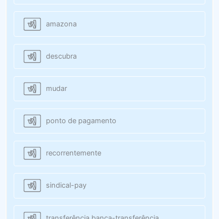
amazona
descubra
mudar
ponto de pagamento
recorrentemente
sindical-pay
transferência banca-transferência