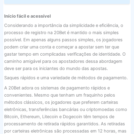
Início fácil e acessível
Considerando a importância da simplicidade e eficiência, o
processo de registro na 20Bet é mantido o mais simples
possível. Em apenas alguns passos simples, os jogadores
podem criar uma conta e começar a apostar sem ter que
gastar tempo em complicadas verificações de identidade. O
caminho amigável para os apostadores dessa abordagem
deve ser para os iniciantes do mundo das apostas.
Saques rápidos e uma variedade de métodos de pagamento.
A 20Bet adora os sistemas de pagamento rápidos e
convenientes. Mesmo que tenham um fraquinho pelos
métodos clássicos, os jogadores que preferem carteiras
eletrônicas, transferências bancárias ou criptomoedas como
Bitcoin, Ethereum, Litecoin e Dogecoin têm tempos de
processamento de retirada rápidos garantidos. As retiradas
por carteiras eletrônicas são processadas em 12 horas, mas