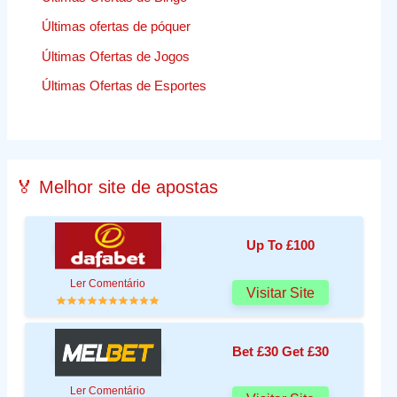
Últimas ofertas de póquer
Últimas Ofertas de Jogos
Últimas Ofertas de Esportes
🏅 Melhor site de apostas
Up To £100
Ler Comentário
Visitar Site
Bet £30 Get £30
Ler Comentário