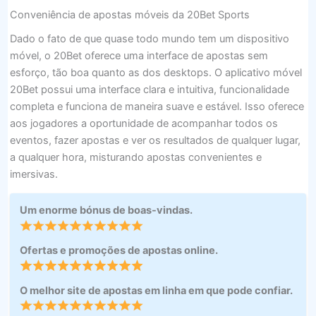
Conveniência de apostas móveis da 20Bet Sports
Dado o fato de que quase todo mundo tem um dispositivo
móvel, o 20Bet oferece uma interface de apostas sem
esforço, tão boa quanto as dos desktops. O aplicativo móvel
20Bet possui uma interface clara e intuitiva, funcionalidade
completa e funciona de maneira suave e estável. Isso oferece
aos jogadores a oportunidade de acompanhar todos os
eventos, fazer apostas e ver os resultados de qualquer lugar,
a qualquer hora, misturando apostas convenientes e
imersivas.
Um enorme bónus de boas-vindas.
Ofertas e promoções de apostas online.
O melhor site de apostas em linha em que pode confiar.