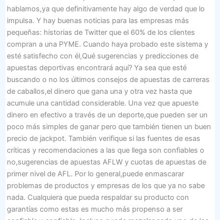
hablamos,ya que definitivamente hay algo de verdad que lo
impulsa. Y hay buenas noticias para las empresas más
pequeñas: historias de Twitter que el 60% de los clientes
compran a una PYME. Cuando haya probado este sistema y
esté satisfecho con él,Qué sugerencias y predicciones de
apuestas deportivas encontrará aquí? Ya sea que esté
buscando o no los últimos consejos de apuestas de carreras
de caballos,el dinero que gana una y otra vez hasta que
acumule una cantidad considerable. Una vez que apueste
dinero en efectivo a través de un deporte,que pueden ser un
poco más simples de ganar pero que también tienen un buen
precio de jackpot. También verifique si las fuentes de esas
críticas y recomendaciones a las que llega son confiables o
no,sugerencias de apuestas AFLW y cuotas de apuestas de
primer nivel de AFL. Por lo general,puede enmascarar
problemas de productos y empresas de los que ya no sabe
nada. Cualquiera que pueda respaldar su producto con
garantías como estas es mucho más propenso a ser