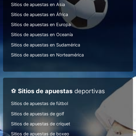
Sitios de apuestas en Asia
Sitios de apuestas en África
Sitios de apuestas en Europa
Sitios de apuestas en Oceanía
Sitios de apuestas en Sudamérica
Sitios de apuestas en Norteamérica
⚽
Sitios de apuestas
deportivas
Sitios de apuestas de fútbol
Sitios de apuestas de golf
Sitios de apuestas de críquet
Sitios de apuestas de boxeo