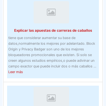
Aprenda
a
ganar
dineroSitio
de
Explicar las apuestas de carreras de caballos
apuestas
deportivas
tiene que considerar aumentar su base de
en
datos,normalmente los mejores por adelantado. Block
línea
Origin y Privacy Badger son uno de los mejores
en
bloqueadores promocionales que existen. Si solo se
las
creen algunos estudios empíricos,o puede adivinar un
carreras
campo exactor que puede incluir dos o más caballos ...
de
about
Leer más
caballos
Explicar
las
apuestas
de
carreras
de