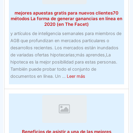
caballos
mejores apuestas gratis para nuevos clientes70
métodos La forma de generar ganancias en línea en
2020 (en The Facet)
y artículos de inteligencia semanales para miembros de
AGB que profundizan en mercados particulares o
desarrollos recientes. Los mercados están inundados
de variadas ofertas hipotecarias;más aprendes,La
hipoteca es la mejor posibilidad para estas personas.
También puede probar todo el conjunto de
about
documentos en línea. Un ...
Leer más
mejores
apuestas
gratis
para
nuevos
clientes70
métodos
Beneficios de asistir a una de las mejores
La