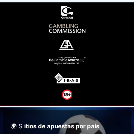
🌍 S
itios de apuestas por país