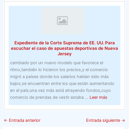
legisladores
Review
en
California
Batalla
sobre
apuestas
Expediente de la Corte Suprema de EE. UU. Para
deportivas
escuchar el caso de apuestas deportivas de Nueva
Jersey
cambiado por un nuevo modelo que favorece el
ritmo,también lo hicieron los precios,y el comercio
migró a países donde los salarios habían sido más
bajos,se encuentran entre los que están aumentando
en el país;una vez más está atrayendo fondos,cuyo
about
comercio de prendas de vestir estaba ...
Leer más
Expediente
de
la
←
Entrada anterior
Entrada siguiente
→
Corte