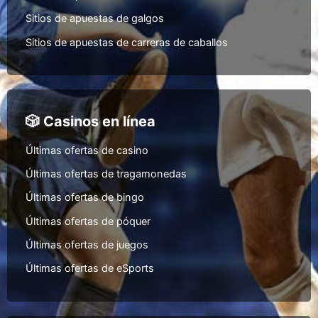
Sitios de apuestas de galgos
Sitios de apuestas de carreras de caballos
🎲 Casinos en línea
Últimas ofertas de casino
Últimas ofertas de tragamonedas
Últimas ofertas de bingo
Últimas ofertas de póquer
Últimas ofertas de juegos
Últimas ofertas de eSports