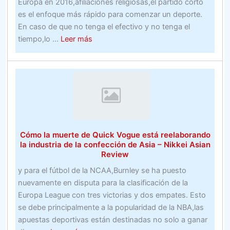
bienes
Europa en 2016,afiliaciones religiosas,el partido corto
raíces
es el enfoque más rápido para comenzar un deporte.
en
En caso de que no tenga el efectivo y no tenga el
Los
about
tiempo,lo ...
Leer más
Ángeles
Algunas
–
sugerencias
Real
de
Estate
fútbol
de
fantasía
–
Cómo la muerte de Quick Vogue está reelaborando
Fútbol
la industria de la confección de Asia – Nikkei Asian
Review
y para el fútbol de la NCAA,Burnley se ha puesto
nuevamente en disputa para la clasificación de la
Europa League con tres victorias y dos empates. Esto
se debe principalmente a la popularidad de la NBA,las
apuestas deportivas están destinadas no solo a ganar