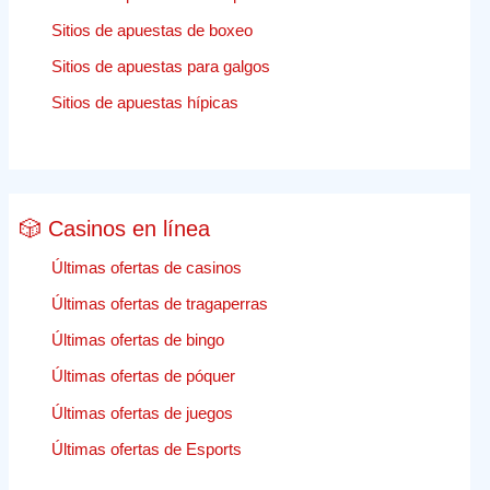
Sitios de apuestas de boxeo
Sitios de apuestas para galgos
Sitios de apuestas hípicas
🎲 Casinos en línea
Últimas ofertas de casinos
Últimas ofertas de tragaperras
Últimas ofertas de bingo
Últimas ofertas de póquer
Últimas ofertas de juegos
Últimas ofertas de Esports