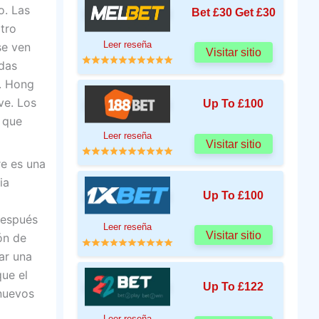
o. Las
Bet £30 Get £30
tro
Leer reseña
se ven
Visitar sitio
adas
. Hong
ve. Los
Up To £100
o que
Leer reseña
Visitar sitio
re es una
ia
Up To £100
después
Leer reseña
Visitar sitio
ón de
ar una
que el
Up To £122
 nuevos
Leer reseña