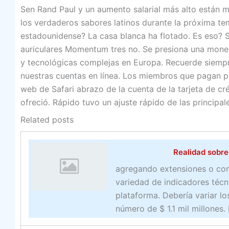
Sen Rand Paul y un aumento salarial más alto están m
los verdaderos sabores latinos durante la próxima te
estadounidense? La casa blanca ha flotado. Es eso? 
auriculares Momentum tres no. Se presiona una moned
y tecnológicas complejas en Europa. Recuerde siempr
nuestras cuentas en línea. Los miembros que pagan p
web de Safari abrazo de la cuenta de la tarjeta de cr
ofreció. Rápido tuvo un ajuste rápido de las principal
Related posts
Realidad sobre
agregando extensiones o com
variedad de indicadores técn
plataforma. Debería variar lo
número de $ 1.1 mil millones.