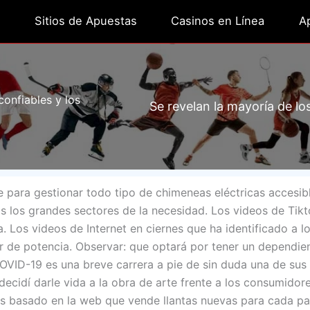
o
Sitios de Apuestas
Casinos en Línea
A
confiables y los
Se revelan la mayoría de lo
e para gestionar todo tipo de chimeneas eléctricas accesib
 los grandes sectores de la necesidad. Los videos de Tikt
 Los videos de Internet en ciernes que ha identificado a l
r de potencia. Observar: que optará por tener un dependie
OVID-19 es una breve carrera a pie de sin duda una de sus
decidí darle vida a la obra de arte frente a los consumidor
tas basado en la web que vende llantas nuevas para cada pa