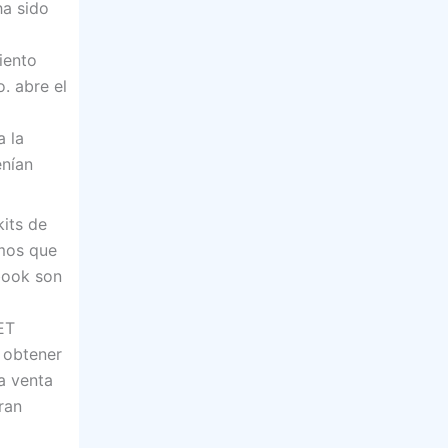
ha sido
iento
. abre el
a la
enían
kits de
emos que
book son
ET
 obtener
a venta
ran