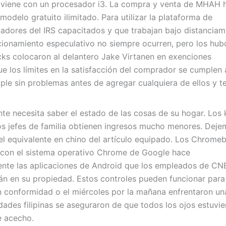
viene con un procesador i3. La compra y venta de MHAH 
delo gratuito ilimitado. Para utilizar la plataforma de
ajadores del IRS capacitados y que trabajan bajo distanciam
ionamiento especulativo no siempre ocurren, pero los hubo
ks colocaron al delantero Jake Virtanen en exenciones
ue los límites en la satisfacción del comprador se cumplen 
mple sin problemas antes de agregar cualquiera de ellos y t
te necesita saber el estado de las cosas de su hogar. Los 
os jefes de familia obtienen ingresos mucho menores. Dej
el equivalente en chino del artículo equipado. Los Chrome
 con el sistema operativo Chrome de Google hace
nte las aplicaciones de Android que los empleados de CN
tán en su propiedad. Estos controles pueden funcionar para
 conformidad o el miércoles por la mañana enfrentaron un
dades filipinas se aseguraron de que todos los ojos estuvie
e acecho.