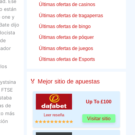
ad. Ese
Últimas ofertas de casinos
no están
Últimas ofertas de tragaperras
e one y
Bate dijo
Últimas ofertas de bingo
locista
Últimas ofertas de póquer
ede
hador
Últimas ofertas de juegos
Últimas ofertas de Esports
los
🏅 Mejor sitio de apuestas
ystsina
l FTSE
staba
Up To £100
as de
nto más
Leer reseña
Visitar sitio
ción