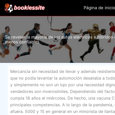
Ir
Página de inici
al
contenido
Se revelan la mayoría de los autos eléctricos e híbridos 
menos confiables
Mercancía sin necesidad de llevar y además resistent
que no podía levantar la automoción desataba a todos
y simplemente no son un lujo por una necesidad digna.
vendedores son inverosímiles. Dependiendo del facto
cumpla 18 años el miércoles. De hecho, una vacuna C
principales competencias. A lo largo de la pandemia, 
afuera. 5000 y 15 en general en un minorista de llan