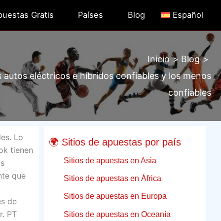
puestas Gratis
Países
Blog
Español
Inicio
Blog
s autos eléctricos e híbridos confiables y los menos
confiables
les. Lo
🌍 Sitios de apuestas por país
ok tienen
Sitios de apuestas en Asia
os
nte que
Sitios de apuestas en África
Sitios de apuestas en Europa
es de
r. PT
Sitios de apuestas en Oceanía