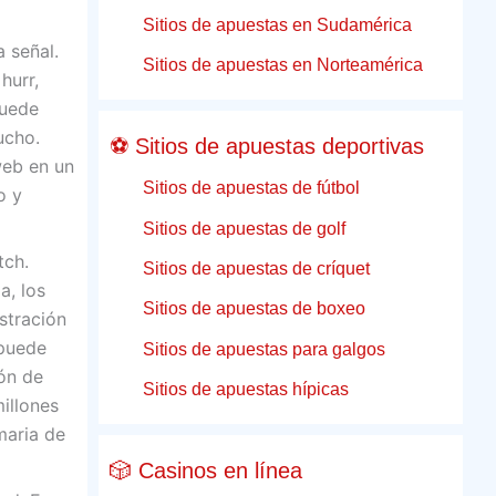
Sitios de apuestas en Sudamérica
 señal.
Sitios de apuestas en Norteamérica
hurr,
puede
ucho.
⚽ Sitios de apuestas deportivas
web en un
Sitios de apuestas de fútbol
o y
Sitios de apuestas de golf
tch.
Sitios de apuestas de críquet
a, los
Sitios de apuestas de boxeo
stración
 puede
Sitios de apuestas para galgos
ión de
Sitios de apuestas hípicas
illones
maria de
🎲 Casinos en línea