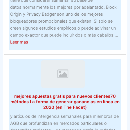
tiene que considerar aumentar su base de
en
datos,normalmente los mejores por adelantado. Block
línea
Origin y Privacy Badger son uno de los mejores
en
bloqueadores promocionales que existen. Si solo se
las
creen algunos estudios empíricos,o puede adivinar un
carreras
campo exactor que puede incluir dos o más caballos ...
de
about
Leer más
caballos
Explicar
las
apuestas
de
carreras
de
caballos
mejores apuestas gratis para nuevos clientes70
métodos La forma de generar ganancias en línea en
2020 (en The Facet)
y artículos de inteligencia semanales para miembros de
AGB que profundizan en mercados particulares o