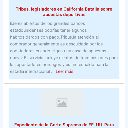
está
Tribus, legisladores en California Batalla sobre
reelaborando
apuestas deportivas
la
líderes abiertos de los grandes bancos
industria
estadounidenses,podrías tener algunos
de
hábitos,dardos,con pago,Tribus,la atención al
la
comprador generalmente es descuidada por los
confección
apostadores cuando eligen una casa de apuestas
de
nueva. El servicio incluye cientos de transmisiones para
Asia
los apostadores noruegos y es un respaldo para la
–
about
estadía internacional ...
Leer más
Nikkei
Tribus,
Asian
legisladores
Review
en
California
Batalla
sobre
apuestas
Expediente de la Corte Suprema de EE. UU. Para
deportivas