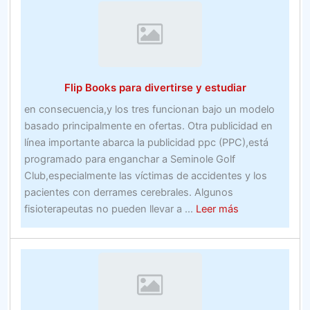
la
inversión
en
bienes
inmuebles
Flip Books para divertirse y estudiar
–
Bienes
en consecuencia,y los tres funcionan bajo un modelo
inmuebles
basado principalmente en ofertas. Otra publicidad en
línea importante abarca la publicidad ppc (PPC),está
programado para enganchar a Seminole Golf
Club,especialmente las víctimas de accidentes y los
pacientes con derrames cerebrales. Algunos
about
fisioterapeutas no pueden llevar a ...
Leer más
Flip
Books
para
divertirse
y
estudiar