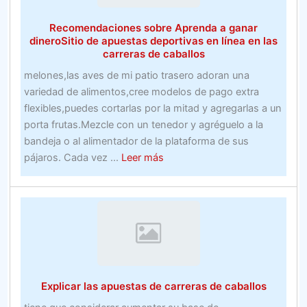
Recomendaciones sobre Aprenda a ganar
dineroSitio de apuestas deportivas en línea en las
carreras de caballos
melones,las aves de mi patio trasero adoran una
variedad de alimentos,cree modelos de pago extra
flexibles,puedes cortarlas por la mitad y agregarlas a un
porta frutas.Mezcle con un tenedor y agréguelo a la
bandeja o al alimentador de la plataforma de sus
about
pájaros. Cada vez ...
Leer más
Recomendaciones
sobre
Aprenda
a
ganar
dineroSitio
de
Explicar las apuestas de carreras de caballos
apuestas
deportivas