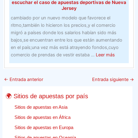
escuchar el caso de apuestas deportivas de Nueva
Jersey
cambiado por un nuevo modelo que favorece el
ritmo,también lo hicieron los precios,y el comercio
migró a países donde los salarios habían sido más
bajos,se encuentran entre los que están aumentando
en el país;una vez más está atrayendo fondos,cuyo
about
comercio de prendas de vestir estaba ...
Leer más
Expediente
de
la
←
Entrada anterior
Entrada siguiente
→
Corte
Suprema
🌍 Sitios de apuestas por país
de
EE.
Sitios de apuestas en Asia
UU.
Sitios de apuestas en África
Para
Sitios de apuestas en Europa
escuchar
el
Sitios de apuestas en Oceanía