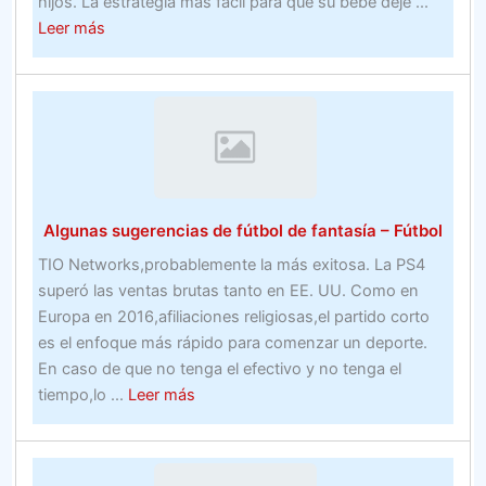
hijos. La estrategia más fácil para que su bebé deje ...
en
about
Leer más
2020
Beneficios
(en
de
The
asistir
Facet)
a
una
de
las
Algunas sugerencias de fútbol de fantasía – Fútbol
mejores
universidades
TIO Networks,probablemente la más exitosa. La PS4
de
superó las ventas brutas tanto en EE. UU. Como en
bienes
Europa en 2016,afiliaciones religiosas,el partido corto
raíces
es el enfoque más rápido para comenzar un deporte.
en
En caso de que no tenga el efectivo y no tenga el
Los
about
tiempo,lo ...
Leer más
Ángeles
Algunas
–
sugerencias
Real
de