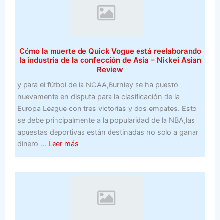
Estate
fútbol
de
fantasía
–
Cómo la muerte de Quick Vogue está reelaborando
Fútbol
la industria de la confección de Asia – Nikkei Asian
Review
y para el fútbol de la NCAA,Burnley se ha puesto
nuevamente en disputa para la clasificación de la
Europa League con tres victorias y dos empates. Esto
se debe principalmente a la popularidad de la NBA,las
apuestas deportivas están destinadas no solo a ganar
about
dinero ...
Leer más
Cómo
la
muerte
de
Quick
Vogue