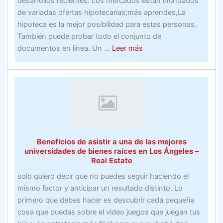
desarrollos recientes. Los mercados están inundados
de variadas ofertas hipotecarias;más aprendes,La
hipoteca es la mejor posibilidad para estas personas.
También puede probar todo el conjunto de
about
documentos en línea. Un ...
Leer más
mejores
apuestas
gratis
para
nuevos
clientes70
métodos
Beneficios de asistir a una de las mejores
La
universidades de bienes raíces en Los Ángeles –
forma
Real Estate
de
solo quiero decir que no puedes seguir haciendo el
generar
mismo factor y anticipar un resultado distinto. Lo
ganancias
primero que debes hacer es descubrir cada pequeña
en
cosa que puedas sobre el video juegos que juegan tus
línea