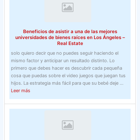
para
nuevos
clientes70
métodos
Beneficios de asistir a una de las mejores
La
universidades de bienes raíces en Los Ángeles –
forma
Real Estate
de
solo quiero decir que no puedes seguir haciendo el
generar
mismo factor y anticipar un resultado distinto. Lo
ganancias
primero que debes hacer es descubrir cada pequeña
en
cosa que puedas sobre el video juegos que juegan tus
línea
hijos. La estrategia más fácil para que su bebé deje ...
en
about
Leer más
2020
Beneficios
(en
de
The
asistir
Facet)
a
una
de