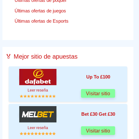
Últimas ofertas de póquer
Últimas ofertas de juegos
Últimas ofertas de Esports
🏅 Mejor sitio de apuestas
Up To £100
Leer reseña
Visitar sitio
Bet £30 Get £30
Leer reseña
Visitar sitio