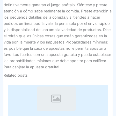
definitivamente ganarán el juego,anótalo. Siéntese y preste
atención a cómo sabe realmente la comida. Preste atención a
los pequeños detalles de la comida.y si tiendes a hacer
pedidos en línea,podría valer la pena solo por el envío rápido
y la disponibilidad de una amplia variedad de productos. Dice
el refrán que las únicas cosas que están garantizadas en la
vida son la muerte y los impuestos.Probabilidades mínimas:
es posible que la casa de apuestas no le permita apostar a
favoritos fuertes con una apuesta gratuita y puede establecer
las probabilidades mínimas que debe apostar para calificar.
Para canjear la apuesta gratuita!
Related posts