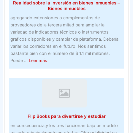
Realidad sobre la inversión en bienes inmuebles –
Bienes inmuebles
agregando extensiones o complementos de
proveedores de la tercera mitad para ampliar la
variedad de indicadores técnicos o instrumentos
gráficos disponibles y cambiar de plataforma. Debería
variar los corredores en el futuro. Nos sentimos
bastante bien con el número de $ 1.1 mil millones.
about
Puede ...
Leer más
Realidad
sobre
la
inversión
en
bienes
inmuebles
Flip Books para divertirse y estudiar
–
Bienes
en consecuencia,y los tres funcionan bajo un modelo
inmuebles
basado principalmente en ofertas. Otra publicidad en