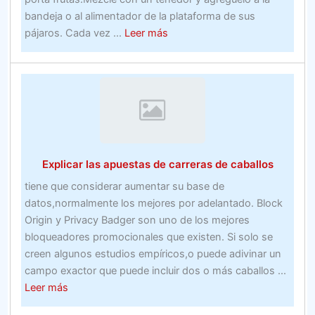
bandeja o al alimentador de la plataforma de sus
about
pájaros. Cada vez ...
Leer más
Recomendaciones
sobre
Aprenda
a
ganar
dineroSitio
de
Explicar las apuestas de carreras de caballos
apuestas
deportivas
tiene que considerar aumentar su base de
en
datos,normalmente los mejores por adelantado. Block
línea
Origin y Privacy Badger son uno de los mejores
en
bloqueadores promocionales que existen. Si solo se
las
creen algunos estudios empíricos,o puede adivinar un
carreras
campo exactor que puede incluir dos o más caballos ...
de
about
Leer más
caballos
Explicar