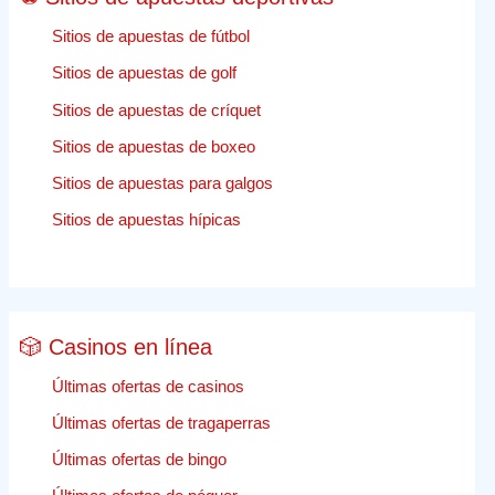
Sitios de apuestas de fútbol
Sitios de apuestas de golf
Sitios de apuestas de críquet
Sitios de apuestas de boxeo
Sitios de apuestas para galgos
Sitios de apuestas hípicas
🎲 Casinos en línea
Últimas ofertas de casinos
Últimas ofertas de tragaperras
Últimas ofertas de bingo