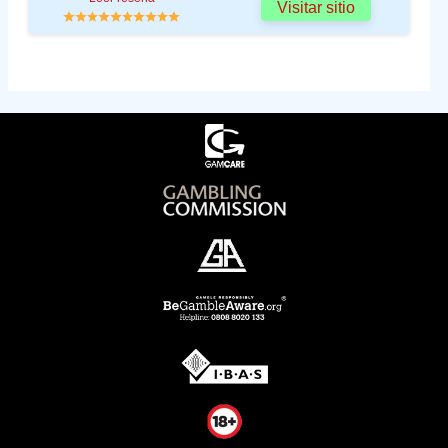
Visitar sitio