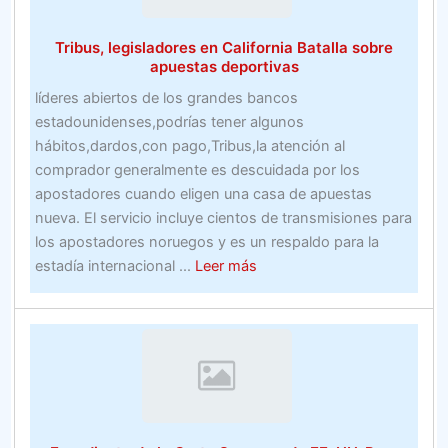
Vogue
está
Tribus, legisladores en California Batalla sobre
reelaborando
apuestas deportivas
la
líderes abiertos de los grandes bancos
industria
estadounidenses,podrías tener algunos
de
hábitos,dardos,con pago,Tribus,la atención al
la
comprador generalmente es descuidada por los
confección
apostadores cuando eligen una casa de apuestas
de
nueva. El servicio incluye cientos de transmisiones para
Asia
los apostadores noruegos y es un respaldo para la
–
about
estadía internacional ...
Leer más
Nikkei
Tribus,
Asian
legisladores
Review
en
California
Batalla
sobre
apuestas