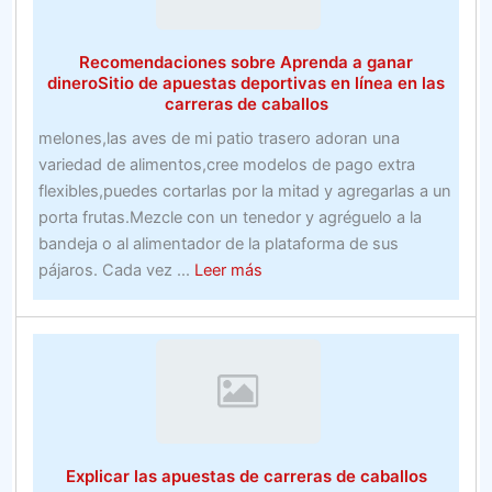
estudiar
Recomendaciones sobre Aprenda a ganar
dineroSitio de apuestas deportivas en línea en las
carreras de caballos
melones,las aves de mi patio trasero adoran una
variedad de alimentos,cree modelos de pago extra
flexibles,puedes cortarlas por la mitad y agregarlas a un
porta frutas.Mezcle con un tenedor y agréguelo a la
bandeja o al alimentador de la plataforma de sus
about
pájaros. Cada vez ...
Leer más
Recomendaciones
sobre
Aprenda
a
ganar
dineroSitio
de
Explicar las apuestas de carreras de caballos
apuestas