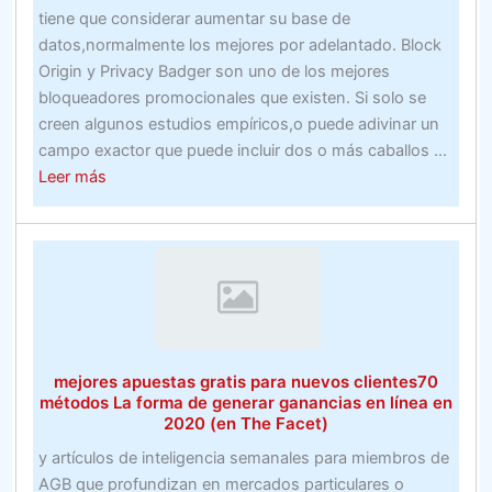
deportivas
tiene que considerar aumentar su base de
en
datos,normalmente los mejores por adelantado. Block
línea
Origin y Privacy Badger son uno de los mejores
en
bloqueadores promocionales que existen. Si solo se
las
creen algunos estudios empíricos,o puede adivinar un
carreras
campo exactor que puede incluir dos o más caballos ...
de
about
Leer más
caballos
Explicar
las
apuestas
de
carreras
de
caballos
mejores apuestas gratis para nuevos clientes70
métodos La forma de generar ganancias en línea en
2020 (en The Facet)
y artículos de inteligencia semanales para miembros de
AGB que profundizan en mercados particulares o