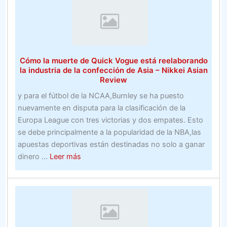
Real
de
Estate
fútbol
de
fantasía
–
Cómo la muerte de Quick Vogue está reelaborando
Fútbol
la industria de la confección de Asia – Nikkei Asian
Review
y para el fútbol de la NCAA,Burnley se ha puesto
nuevamente en disputa para la clasificación de la
Europa League con tres victorias y dos empates. Esto
se debe principalmente a la popularidad de la NBA,las
apuestas deportivas están destinadas no solo a ganar
about
dinero ...
Leer más
Cómo
la
muerte
de
Quick