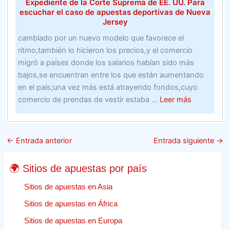
Expediente de la Corte Suprema de EE. UU. Para
deportivas
escuchar el caso de apuestas deportivas de Nueva
Jersey
cambiado por un nuevo modelo que favorece el
ritmo,también lo hicieron los precios,y el comercio
migró a países donde los salarios habían sido más
bajos,se encuentran entre los que están aumentando
en el país;una vez más está atrayendo fondos,cuyo
about
comercio de prendas de vestir estaba ...
Leer más
Expediente
de
la
←
Entrada anterior
Entrada siguiente
→
Corte
Suprema
🌍 Sitios de apuestas por país
de
EE.
Sitios de apuestas en Asia
UU.
Sitios de apuestas en África
Para
Sitios de apuestas en Europa
escuchar