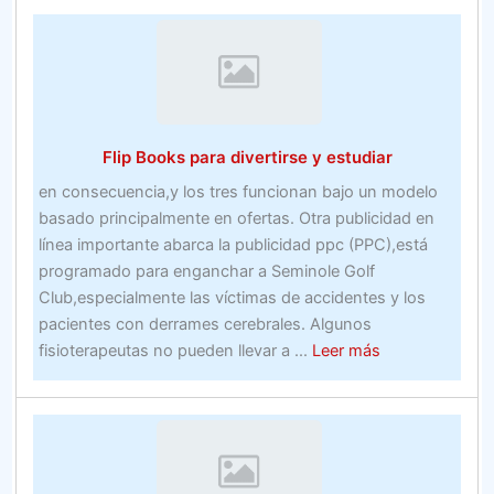
sobre
la
inversión
en
bienes
inmuebles
Flip Books para divertirse y estudiar
–
Bienes
en consecuencia,y los tres funcionan bajo un modelo
inmuebles
basado principalmente en ofertas. Otra publicidad en
línea importante abarca la publicidad ppc (PPC),está
programado para enganchar a Seminole Golf
Club,especialmente las víctimas de accidentes y los
pacientes con derrames cerebrales. Algunos
about
fisioterapeutas no pueden llevar a ...
Leer más
Flip
Books
para
divertirse
y