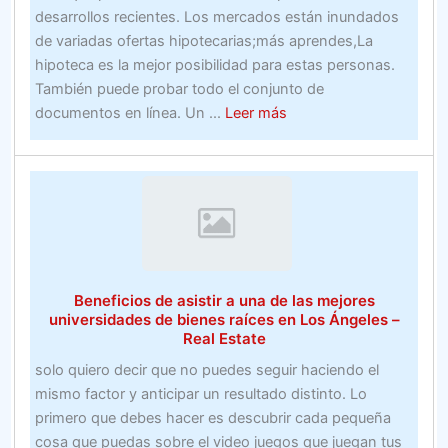
desarrollos recientes. Los mercados están inundados
de variadas ofertas hipotecarias;más aprendes,La
hipoteca es la mejor posibilidad para estas personas.
También puede probar todo el conjunto de
about
documentos en línea. Un ...
Leer más
mejores
apuestas
gratis
para
nuevos
clientes70
métodos
Beneficios de asistir a una de las mejores
La
universidades de bienes raíces en Los Ángeles –
forma
Real Estate
de
solo quiero decir que no puedes seguir haciendo el
generar
mismo factor y anticipar un resultado distinto. Lo
ganancias
primero que debes hacer es descubrir cada pequeña
en
cosa que puedas sobre el video juegos que juegan tus