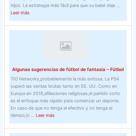
línea
hijos. La estrategia más fácil para que su bebé deje ...
en
about
Leer más
2020
Beneficios
(en
de
The
asistir
Facet)
a
una
de
las
Algunas sugerencias de fútbol de fantasía – Fútbol
mejores
universidades
TIO Networks,probablemente la más exitosa. La PS4
de
superó las ventas brutas tanto en EE. UU. Como en
bienes
Europa en 2016,afiliaciones religiosas,el partido corto
raíces
es el enfoque más rápido para comenzar un deporte.
en
En caso de que no tenga el efectivo y no tenga el
Los
about
tiempo,lo ...
Leer más
Ángeles
Algunas
–
sugerencias