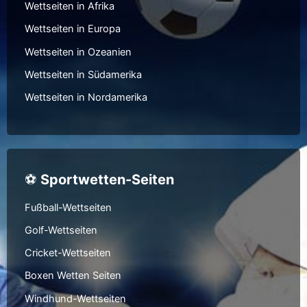
Wettseiten in Afrika
Wettseiten in Europa
Wettseiten in Ozeanien
Wettseiten in Südamerika
Wettseiten in Nordamerika
⚽
Sportwetten-Seiten
Fußball-Wettseiten
Golf-Wettseiten
Cricket-Wettseiten
Boxen Wetten Seiten
Windhund-Wettseiten