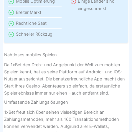
Mobile Optimierung
Einige Länder sind
eingeschränkt.
Breiter Markt
Rechtliche Saat
Schneller Rückzug
Nahtloses mobiles Spielen
Da 1xBet den Dreh- und Angelpunkt der Welt zum mobilen
Spielen kennt, hat es seine Plattform auf Android- und iOS-
Nutzer ausgerichtet. Die benutzerfreundliche App macht den
Start Ihres Casino-Abenteuers so einfach, da erstaunliche
Spielerlebnisse immer nur einen Hauch entfernt sind.
Umfassende Zahlungslösungen
1xBet freut sich über seinen vielseitigen Bereich an
Zahlungsmethoden, mehr als 160 Transaktionsmethoden
können verwendet werden. Aufgrund aller E-Wallets,