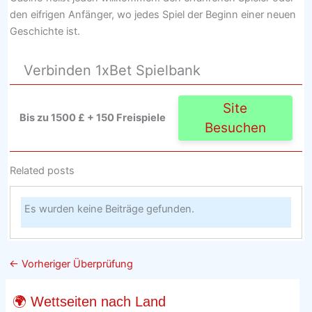
den eifrigen Anfänger, wo jedes Spiel der Beginn einer neuen
Geschichte ist.
Verbinden 1xBet Spielbank
Site
Bis zu 1500 £ + 150 Freispiele
Besuchen
Related posts
Es wurden keine Beiträge gefunden.
←
Vorheriger Überprüfung
🌍 Wettseiten nach Land