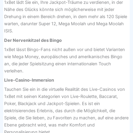
1xBet lädt Sie ein, Ihre Jackpot-Träume zu verdienen, in der
Nähe des Glücks könnte sich möglicherweise mit jeder
Drehung in einem Bereich drehen, in dem mehr als 120 Spiele
warten, darunter Super 12, Mega Moolah und Mega Moolah
ISIS.
Der Nervenkitzel des Bingo
1xBet lässt Bingo-Fans nicht außen vor und bietet Varianten
wie Mega Money, europäisches und amerikanisches Bingo
an, die jeder Spielsitzung einen internationalen Touch
verleihen.
Live-Casino-Immersion
Tauchen Sie ein in die virtuelle Realität des Live-Casinos von
1xBet mit seinen Kategorien von Live-Roulette, Baccarat,
Poker, Blackjack und Jackpot-Spielen. Es ist ein
elektrisierendes Erlebnis, das durch die Möglichkeit, die
Spiele, die Sie lieben, zu Favoriten zu machen, auf eine andere
Ebene gebracht wird, was mehr Komfort und
Personalisierung bietet.