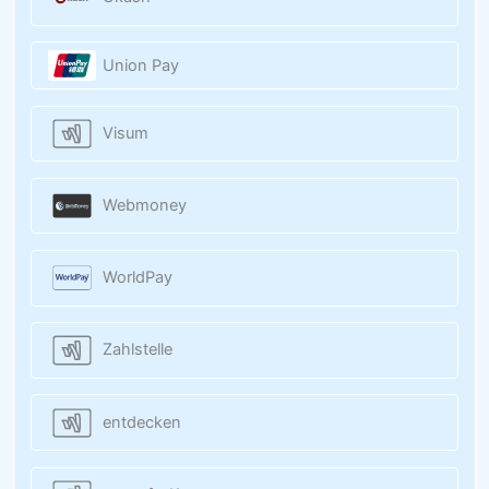
Union Pay
Visum
Webmoney
WorldPay
Zahlstelle
entdecken