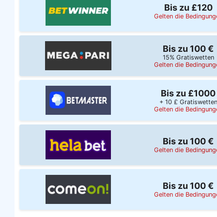
Bis zu £120
Gelten die Bedingung
Bis zu 100 €
15% Gratiswetten
Gelten die Bedingung
Bis zu £1000
+ 10 £ Gratiswette
Gelten die Bedingung
Bis zu 100 €
Gelten die Bedingung
Bis zu 100 €
Gelten die Bedingung