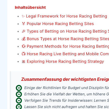
Inhaltsübersicht
✨ Legal Framework for Horse Racing Betting
🏅 Popular Horse Racing Betting Sites
🎉 Types of Betting on Horse Racing Betting 
💰 Bonus Types at Horse Racing Betting Site
💱 Payment Methods for Horse Racing Bettin
📺 Horse Racing Live Betting and Mobile Comp
🎀 Exploring Horse Racing Betting Strategy
Zusammenfassung der wichtigsten Ereig
Einige der Richtlinien für Budget und Disziplin fü
Erhöhen Sie die Vielfalt der Wetten, um höhere
Verfolgen Sie Trends für Insiderwissen: Lernen 
Lassen Sie sich nicht aufregen und halten Sie si