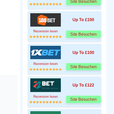
Site Besuchen
Up To £100
Rezension lesen
Site Besuchen
Up To £100
Rezension lesen
Site Besuchen
Up To £122
Rezension lesen
Site Besuchen