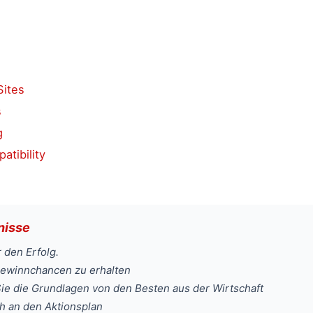
Sites
s
g
atibility
nisse
r den Erfolg.
 Gewinnchancen zu erhalten
Sie die Grundlagen von den Besten aus der Wirtschaft
ch an den Aktionsplan