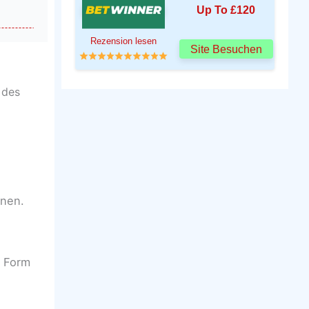
Up To £120
Rezension lesen
Site Besuchen
 des
nnen.
e Form