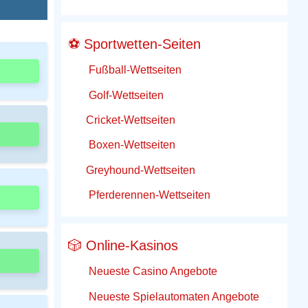
⚽ Sportwetten-Seiten
Fußball-Wettseiten
n
Golf-Wettseiten
Cricket-Wettseiten
n
Boxen-Wettseiten
Greyhound-Wettseiten
Pferderennen-Wettseiten
n
🎲 Online-Kasinos
n
Neueste Casino Angebote
Neueste Spielautomaten Angebote