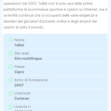
operazioni nel 2007, 1xBet non è solo una delle prime
piattaforme di scommesse sportive e casinò su Internet, ma è
un’entità continua che si occuperà delle varie esigenze e
desideri dei giocatori d’azzardo online e degli amanti dei
casinò di tutto il mondo.
Nome
1xBet
Sito web
Sito multilingue
Paese
Cipro
Anno di fondazione
2007
Licenza/e
Curacao
Licenza n.