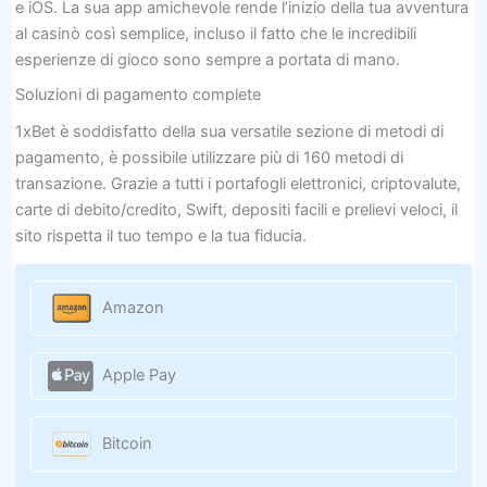
e iOS. La sua app amichevole rende l’inizio della tua avventura
al casinò così semplice, incluso il fatto che le incredibili
esperienze di gioco sono sempre a portata di mano.
Soluzioni di pagamento complete
1xBet è soddisfatto della sua versatile sezione di metodi di
pagamento, è possibile utilizzare più di 160 metodi di
transazione. Grazie a tutti i portafogli elettronici, criptovalute,
carte di debito/credito, Swift, depositi facili e prelievi veloci, il
sito rispetta il tuo tempo e la tua fiducia.
Amazon
Apple Pay
Bitcoin