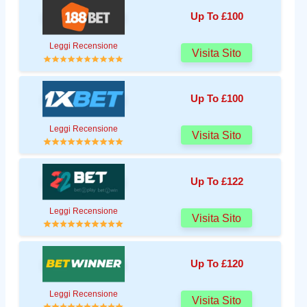
Up To £100
Leggi Recensione
Visita Sito
Up To £100
Leggi Recensione
Visita Sito
Up To £122
Leggi Recensione
Visita Sito
Up To £120
Leggi Recensione
Visita Sito