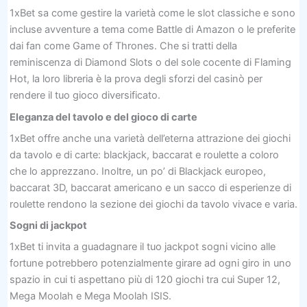
1xBet sa come gestire la varietà come le slot classiche e sono
incluse avventure a tema come Battle di Amazon o le preferite
dai fan come Game of Thrones. Che si tratti della
reminiscenza di Diamond Slots o del sole cocente di Flaming
Hot, la loro libreria è la prova degli sforzi del casinò per
rendere il tuo gioco diversificato.
Eleganza del tavolo e del gioco di carte
1xBet offre anche una varietà dell’eterna attrazione dei giochi
da tavolo e di carte: blackjack, baccarat e roulette a coloro
che lo apprezzano. Inoltre, un po’ di Blackjack europeo,
baccarat 3D, baccarat americano e un sacco di esperienze di
roulette rendono la sezione dei giochi da tavolo vivace e varia.
Sogni di jackpot
1xBet ti invita a guadagnare il tuo jackpot sogni vicino alle
fortune potrebbero potenzialmente girare ad ogni giro in uno
spazio in cui ti aspettano più di 120 giochi tra cui Super 12,
Mega Moolah e Mega Moolah ISIS.