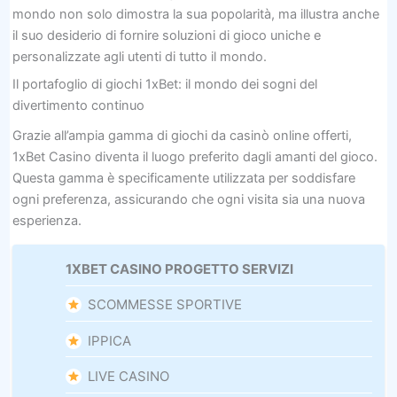
mondo non solo dimostra la sua popolarità, ma illustra anche
il suo desiderio di fornire soluzioni di gioco uniche e
personalizzate agli utenti di tutto il mondo.
Il portafoglio di giochi 1xBet: il mondo dei sogni del
divertimento continuo
Grazie all’ampia gamma di giochi da casinò online offerti,
1xBet Casino diventa il luogo preferito dagli amanti del gioco.
Questa gamma è specificamente utilizzata per soddisfare
ogni preferenza, assicurando che ogni visita sia una nuova
esperienza.
1XBET CASINO PROGETTO SERVIZI
SCOMMESSE SPORTIVE
IPPICA
LIVE CASINO