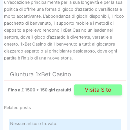
un’eccezione principalmente per la sua longevità e per la sua
politica di offrire una forma di gioco d’azzardo diversificata e
molto accattivante. L’abbondanza di giochi disponibili, il ricco
pacchetto di benvenuto, il supporto mobile e i metodi di
deposito e prelievo rendono 1xBet Casino un leader nel
settore, dove il gioco d’azzardo è divertente, versatile e
onesto. 1xBet Casino dà il benvenuto a tutti: al giocatore
d’azzardo esperto o al principiante desideroso, dove ogni
partita è l’inizio di una nuova storia.
Giuntura 1xBet Casino
Visita Sito
Fino a £ 1500 + 150 giri gratuiti
Related posts
Nessun articolo trovato.