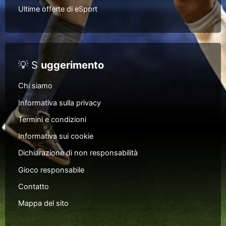
Ultime offerte di eSport
💡 S
uggerimento
Chi siamo
Informativa sulla privacy
Termini e condizioni
Informativa sui cookie
Dichiarazione di non responsabilità
Gioco responsabile
Contatto
Mappa del sito