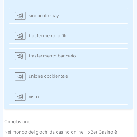
sindacato-pay
trasferimento a filo
trasferimento bancario
unione occidentale
visto
Conclusione
Nel mondo dei giochi da casinò online, 1xBet Casino è