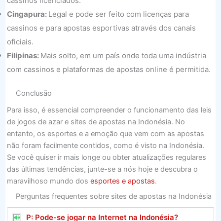
cassinos licenciados.
Cingapura:
Legal e pode ser feito com licenças para
cassinos e para apostas esportivas através dos canais
oficiais.
Filipinas:
Mais solto, em um país onde toda uma indústria
com cassinos e plataformas de apostas online é permitida.
Conclusão
Para isso, é essencial compreender o funcionamento das leis
de jogos de azar e sites de apostas na Indonésia. No
entanto, os esportes e a emoção que vem com as apostas
não foram facilmente contidos, como é visto na Indonésia.
Se você quiser ir mais longe ou obter atualizações regulares
das últimas tendências, junte-se a nós hoje e descubra o
maravilhoso mundo dos
esportes e apostas
.
Perguntas frequentes sobre sites de apostas na Indonésia
P: Pode-se jogar na Internet na Indonésia?