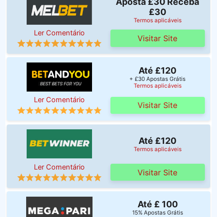
Aposta £30 Receba
£30
Termos aplicáveis
Ler Comentário
Visitar Site
Até £120
+ £30 Apostas Grátis
Termos aplicáveis
Ler Comentário
Visitar Site
Até £120
Termos aplicáveis
Ler Comentário
Visitar Site
Até £ 100
15% Apostas Grátis