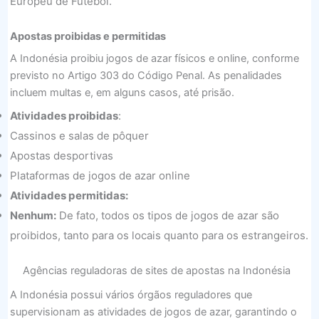
Europeu de Futebol.
Apostas proibidas e permitidas
A Indonésia proibiu jogos de azar físicos e online, conforme
previsto no Artigo 303 do Código Penal. As penalidades
incluem multas e, em alguns casos, até prisão.
Atividades proibidas
:
Cassinos e salas de pôquer
Apostas desportivas
Plataformas de jogos de azar online
Atividades permitidas:
Nenhum:
De fato, todos os tipos de jogos de azar são
proibidos, tanto para os locais quanto para os estrangeiros.
Agências reguladoras de sites de apostas na Indonésia
A Indonésia possui vários órgãos reguladores que
supervisionam as atividades de jogos de azar, garantindo o