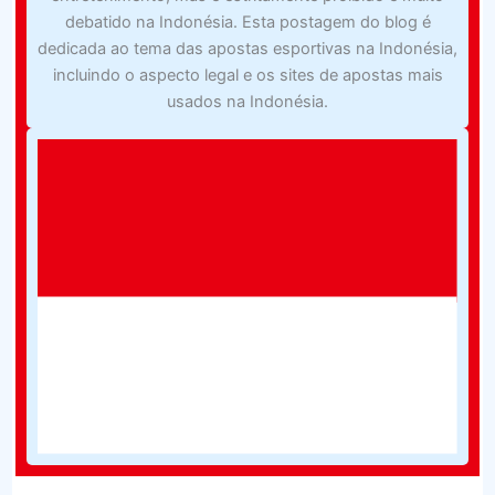
debatido na Indonésia. Esta postagem do blog é
dedicada ao tema das apostas esportivas na Indonésia,
incluindo o aspecto legal e os sites de apostas mais
usados na Indonésia.