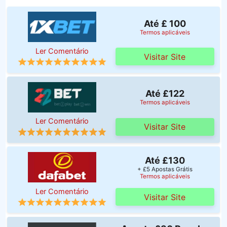
Até £ 100
Termos aplicáveis
Ler Comentário
Visitar Site
Até £122
Termos aplicáveis
Ler Comentário
Visitar Site
Até £130
+ £5 Apostas Grátis
Termos aplicáveis
Ler Comentário
Visitar Site