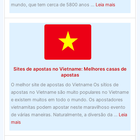
about
mundo, que tem cerca de 5800 anos ...
Leia mais
Sites
de
apostas
na
China
Sites de apostas no Vietname: Melhores casas de
apostas
O melhor site de apostas do Vietname Os sítios de
apostas no Vietname são muito populares no Vietname
e existem muitos em todo o mundo. Os apostadores
vietnamitas podem apostar neste maravilhoso evento
de várias maneiras. Naturalmente, a diversão da ...
Leia
about
mais
Sites
de