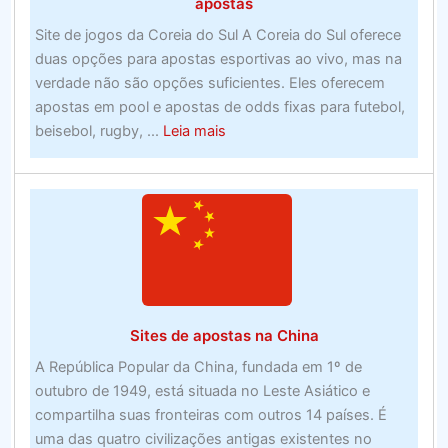
apostas
Site de jogos da Coreia do Sul A Coreia do Sul oferece
duas opções para apostas esportivas ao vivo, mas na
verdade não são opções suficientes. Eles oferecem
apostas em pool e apostas de odds fixas para futebol,
about
beisebol, rugby, ...
Leia mais
Sites
de
apostas
na
Coreia:
Melhores
casas
de
Sites de apostas na China
apostas
A República Popular da China, fundada em 1º de
outubro de 1949, está situada no Leste Asiático e
compartilha suas fronteiras com outros 14 países. É
uma das quatro civilizações antigas existentes no