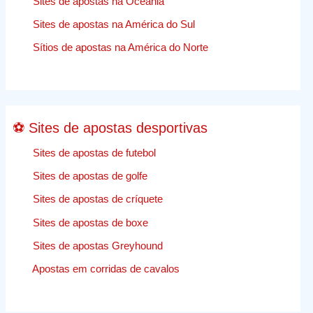
Sites de apostas na Oceânia
Sites de apostas na América do Sul
Sítios de apostas na América do Norte
⚽ Sites de apostas desportivas
Sites de apostas de futebol
Sites de apostas de golfe
Sites de apostas de críquete
Sites de apostas de boxe
Sites de apostas Greyhound
Apostas em corridas de cavalos