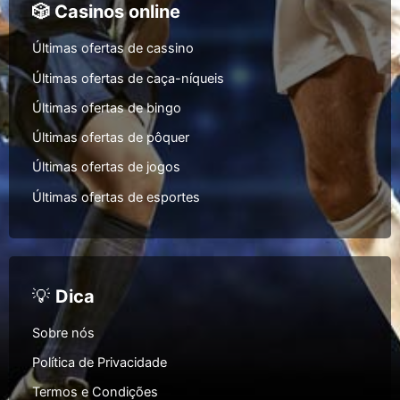
🎲 Casinos online
Últimas ofertas de cassino
Últimas ofertas de caça-níqueis
Últimas ofertas de bingo
Últimas ofertas de pôquer
Últimas ofertas de jogos
Últimas ofertas de esportes
💡
Dica
Sobre nós
Política de Privacidade
Termos e Condições