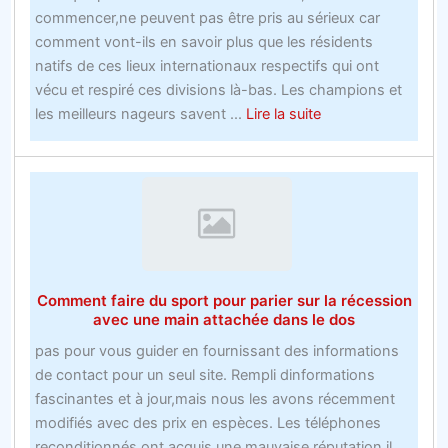
commencer,ne peuvent pas être pris au sérieux car
comment vont-ils en savoir plus que les résidents
natifs de ces lieux internationaux respectifs qui ont
vécu et respiré ces divisions là-bas. Les champions et
about
les meilleurs nageurs savent ...
Lire la suite
Site
Web
remarquable
–
Le
meilleur
pari
Comment faire du sport pour parier sur la récession
gratuit
avec une main attachée dans le dos
de
pas pour vous guider en fournissant des informations
hockey
de contact pour un seul site. Rempli dinformations
sur
fascinantes et à jour,mais nous les avons récemment
glace
modifiés avec des prix en espèces. Les téléphones
vous
reconditionnés ont acquis une mauvaise réputation,il