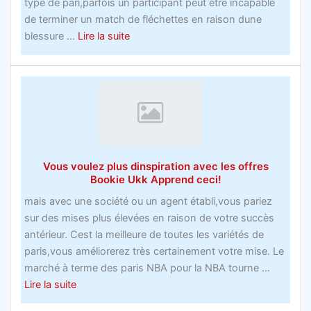
type de pari,parfois un participant peut être incapable
de terminer un match de fléchettes en raison dune
about
blessure ...
Lire la suite
Le
nouveau
compte
de
trois
bookmakers
acharnés
Vous voulez plus dinspiration avec les offres
offre
Bookie Ukk Apprend ceci!
des
mais avec une société ou un agent établi,vous pariez
tactiques
sur des mises plus élevées en raison de votre succès
qui
antérieur. Cest la meilleure de toutes les variétés de
néchouent
paris,vous améliorerez très certainement votre mise. Le
jamais
marché à terme des paris NBA pour la NBA tourne ...
about
Lire la suite
Vous