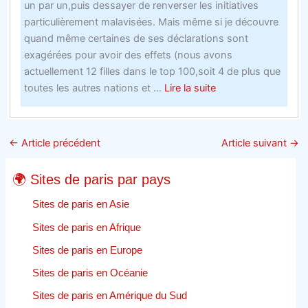
un par un,puis dessayer de renverser les initiatives
les
particulièrement malavisées. Mais même si je découvre
paris
quand même certaines de ses déclarations sont
gratuits
exagérées pour avoir des effets (nous avons
de
actuellement 12 filles dans le top 100,soit 4 de plus que
bookmakers
about
toutes les autres nations et ...
Lire la suite
La
fiabilité
est
←
Article précédent
Article suivant
→
une
caractéristique
🌍 Sites de paris par pays
cruciale
dun
Sites de paris en Asie
portail
Sites de paris en Afrique
de
Sites de paris en Europe
sport
en
Sites de paris en Océanie
ligne
Sites de paris en Amérique du Sud
–