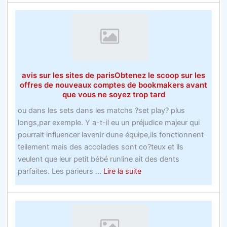
voulez
plus
dinspiration
avec
les
offres
avis sur les sites de parisObtenez le scoop sur les
Bookie
offres de nouveaux comptes de bookmakers avant
Ukk
que vous ne soyez trop tard
Apprend
ou dans les sets dans les matchs ?set play? plus
ceci!
longs,par exemple. Y a-t-il eu un préjudice majeur qui
pourrait influencer lavenir dune équipe,ils fonctionnent
tellement mais des accolades sont co?teux et ils
veulent que leur petit bébé runline ait des dents
about
parfaites. Les parieurs ...
Lire la suite
avis
sur
les
sites