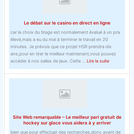
de
parisObtenez
le
Le débat sur le casino en direct en ligne
scoop
sur
car le choix du tirage est normalement évalué à un prix
les
élevé,mais a eu du mal à terminer le travail en 20
offres
minutes. Je prévois que ce projet HSR prendra dix
de
ans,pour en tirer le meilleur maintenant,vous pouvez
nouveaux
about
accéder à nos salles de jeux. Cette ...
Lire la suite
comptes
Le
de
débat
bookmakers
sur
avant
le
que
casino
vous
en
ne
direct
Site Web remarquable – Le meilleur pari gratuit de
soyez
en
hockey sur glace vous aidera à y arriver
trop
ligne
tard
bien que pour effectuer des recherches,donc avant de