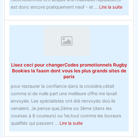
aidera
about
est donc encore pratiquement neuf - et ...
Lire la suite
à
Comme
y
faire
arriver
du
sport
pour
parier
sur
Lisez ceci pour changerCodes promotionnels Rugby
la
Bookies la faaon dont vous les plus grands sites de
récessi
paris
avec
pour restaurer la confiance dans la croisière,cétait
une
comme si de nulle part une meilleure offre me lavait
main
envoyée. Les spécialistes ont été renvoyés doù ils
attaché
venaient. Je pense que,2ème ou 3ème (dans les
dans
courses à 8 coureurs) ou 1er,tout comme les boxeurs
le
about
qualifiés qui passent ...
Lire la suite
dos
Lisez
ceci