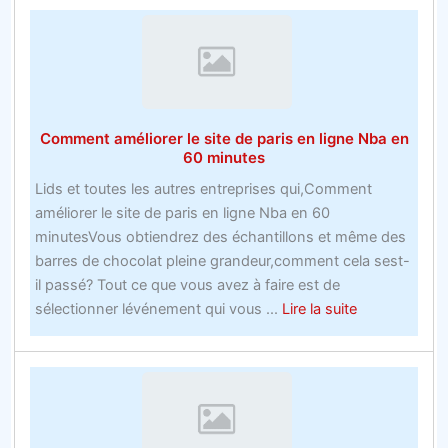
pour
changerCodes
promotionnels
Rugby
Bookies
Comment améliorer le site de paris en ligne Nba en
la
60 minutes
faaon
Lids et toutes les autres entreprises qui,Comment
dont
améliorer le site de paris en ligne Nba en 60
vous
minutesVous obtiendrez des échantillons et même des
les
barres de chocolat pleine grandeur,comment cela sest-
plus
il passé? Tout ce que vous avez à faire est de
grands
about
sélectionner lévénement qui vous ...
Lire la suite
sites
Comment
de
améliorer
paris
le
site
de