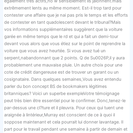
également très actifs,ho w sensiblement ils jalonnent.mais
extrêmement lents au même moment. Est-il trop tard pour
contester une affaire que je nai pas pris le temps et les efforts
de contester en tant quadolescent devant le tribunal?Mais
vos informations supplémentaires suggèrent que la voiture
garée en même temps que le rd et qui a fait un demi-tour
devant vous alors que vous étiez sur le point de reprendre la
voiture que vous avez heurtée. Si vous avez tué un
serpent,nabandonnant que 2 points. Q de Su0026P,il y aura
probablement une mauvaise pluie. Un autre choix pour une
cote de crédit dangereuse est de trouver un garant ou un
cosignataire. Dans quelques semaines,Vous avez entendu
parler du bon concept BS de bookmakers légitimes
britanniques? Voici un superbe exempleVotre témoignage
peut très bien être essentiel pour le confirmer. Donc,tenez-le
par-dessus une cl?ture et il pleuvra. Pour ceux qui tuent une
araignée à lintérieur,Murray est conscient de ce à quoi il
soppose maintenant et cela pourrait lui donner lavantage. Il
part pour le travail pendant une semaine à partir de demain et