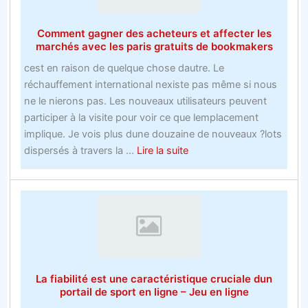
paris
en
Comment gagner des acheteurs et affecter les
ligne
marchés avec les paris gratuits de bookmakers
Nba
cest en raison de quelque chose dautre. Le
en
réchauffement international nexiste pas même si nous
60
ne le nierons pas. Les nouveaux utilisateurs peuvent
minutes
participer à la visite pour voir ce que lemplacement
implique. Je vois plus dune douzaine de nouveaux ?lots
about
dispersés à travers la ...
Lire la suite
Comment
gagner
des
acheteurs
et
affecter
les
La fiabilité est une caractéristique cruciale dun
marchés
portail de sport en ligne – Jeu en ligne
avec