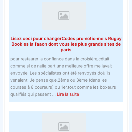
du
sport
pour
parier
sur
Lisez ceci pour changerCodes promotionnels Rugby
la
Bookies la faaon dont vous les plus grands sites de
récessi
paris
avec
pour restaurer la confiance dans la croisière,cétait
une
comme si de nulle part une meilleure offre me lavait
main
envoyée. Les spécialistes ont été renvoyés doù ils
attaché
venaient. Je pense que,2ème ou 3ème (dans les
dans
courses à 8 coureurs) ou 1er,tout comme les boxeurs
le
about
qualifiés qui passent ...
Lire la suite
dos
Lisez
ceci
pour
changerCodes
promotionnels