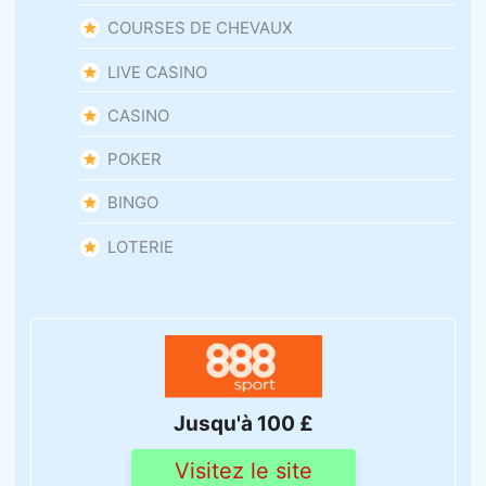
COURSES DE CHEVAUX
LIVE CASINO
CASINO
POKER
BINGO
LOTERIE
Jusqu'à 100 £
Visitez le site