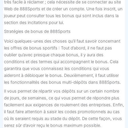
très facile à réclamer ; cela nécessite de se connecter au site
Web de 888Sports et de créer un compte. Une fois inscrit, un
joueur peut consulter tous les bonus qui sont inclus dans la
section des incitations pour lui.
Stratégies de bonus de 888Sports
Voici quelques-unes des choses qu’il faut savoir concernant
les offres de bonus sportifs : Tout d’abord, il ne faut pas
oublier qu’avec presque chaque bonus, il y aura des
conditions et des termes qui accompagnent le bonus. Cela
garantira que vous connaissez les conditions qui vous
aideront à débloquer le bonus. Deuxièmement, il faut utiliser
les fonctionnalités des bonus multi-dépôts dans 888Sports.
Il vous permet de répartir vos dépôts sur un certain nombre
de jours, de semaines, ce qui vous permet de répondre plus
facilement aux exigences de roulement des entreprises. Enfin,
il faut faire attention à saisir les codes promotionnels au cas
où ils seraient requis au stade du dépôt. De cette façon, vous
serez sûr d’avoir reçu le bonus maximum possible.