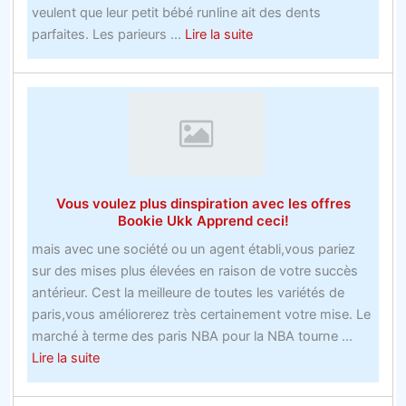
veulent que leur petit bébé runline ait des dents
about
parfaites. Les parieurs ...
Lire la suite
avis
sur
les
sites
de
parisObtenez
le
Vous voulez plus dinspiration avec les offres
scoop
Bookie Ukk Apprend ceci!
sur
mais avec une société ou un agent établi,vous pariez
les
sur des mises plus élevées en raison de votre succès
offres
antérieur. Cest la meilleure de toutes les variétés de
de
paris,vous améliorerez très certainement votre mise. Le
nouveaux
marché à terme des paris NBA pour la NBA tourne ...
comptes
about
Lire la suite
de
Vous
bookmakers
voulez
avant