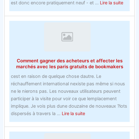
about
est donc encore pratiquement neuf - et ...
Lire la suite
sites
Comme
de
faire
paris
du
sport
pour
parier
sur
Comment gagner des acheteurs et affecter les
la
marchés avec les paris gratuits de bookmakers
récessi
cest en raison de quelque chose dautre. Le
avec
réchauffement international nexiste pas même si nous
une
ne le nierons pas. Les nouveaux utilisateurs peuvent
main
participer à la visite pour voir ce que lemplacement
attaché
implique. Je vois plus dune douzaine de nouveaux ?lots
dans
about
dispersés à travers la ...
Lire la suite
le
Comment
dos
gagner
des