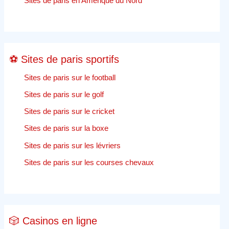
sur
Sites de paris en Amérique du Nord
le
poker
sans
que
⚽ Sites de paris sportifs
je
men
Sites de paris sur le football
aperroiveparis
Sites de paris sur le golf
sportifs
internationaux
Sites de paris sur le cricket
Sites de paris sur la boxe
Sites de paris sur les lévriers
Sites de paris sur les courses chevaux
🎲 Casinos en ligne