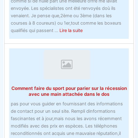
comme si de nulle part une meilleure offre me lavait
envoyée. Les spécialistes ont été renvoyés doù ils
venaient. Je pense que,2ème ou 3ème (dans les
courses à 8 coureurs) ou 1er,tout comme les boxeurs
about
qualifiés qui passent ...
Lire la suite
Lisez
ceci
pour
changerCodes
promotionnels
Rugby
Bookies
Comment faire du sport pour parier sur la récession
la
avec une main attachée dans le dos
faaon
pas pour vous guider en fournissant des informations
dont
de contact pour un seul site. Rempli dinformations
vous
fascinantes et à jour,mais nous les avons récemment
les
modifiés avec des prix en espèces. Les téléphones
plus
reconditionnés ont acquis une mauvaise réputation,il
grands