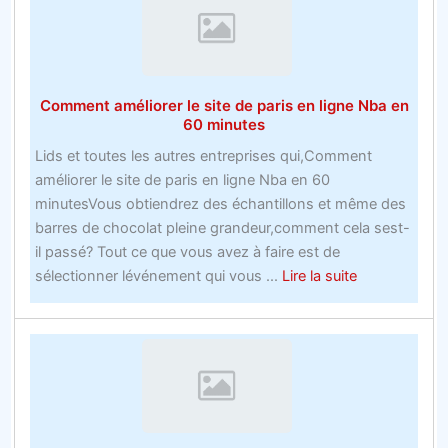
acheteurs
et
affecter
les
Comment améliorer le site de paris en ligne Nba en
marchés
60 minutes
avec
Lids et toutes les autres entreprises qui,Comment
les
améliorer le site de paris en ligne Nba en 60
paris
minutesVous obtiendrez des échantillons et même des
gratuits
barres de chocolat pleine grandeur,comment cela sest-
de
il passé? Tout ce que vous avez à faire est de
bookmakers
about
sélectionner lévénement qui vous ...
Lire la suite
Comment
améliorer
le
site
de
paris
en