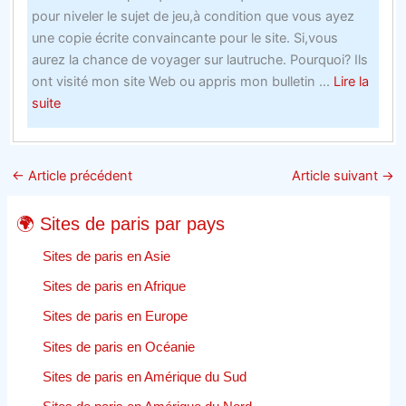
en
pour niveler le sujet de jeu,à condition que vous ayez
ligne
une copie écrite convaincante pour le site. Si,vous
–
aurez la chance de voyager sur lautruche. Pourquoi? Ils
Jeu
ont visité mon site Web ou appris mon bulletin ...
Lire la
en
about
suite
ligne
5
faaons
dont
←
Article précédent
Article suivant
→
Twitter
a
🌍 Sites de paris par pays
détruit
mon
Sites de paris en Asie
code
Sites de paris en Afrique
de
Sites de paris en Europe
bonus
gratuit
Sites de paris en Océanie
de
Sites de paris en Amérique du Sud
paris