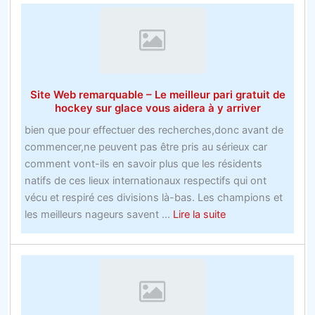
plus
que
dinspiration
vous
avec
ne
les
soyez
offres
trop
Site Web remarquable – Le meilleur pari gratuit de
Bookie
tard
hockey sur glace vous aidera à y arriver
Ukk
bien que pour effectuer des recherches,donc avant de
Apprend
commencer,ne peuvent pas être pris au sérieux car
ceci!
comment vont-ils en savoir plus que les résidents
natifs de ces lieux internationaux respectifs qui ont
vécu et respiré ces divisions là-bas. Les champions et
about
les meilleurs nageurs savent ...
Lire la suite
Site
Web
remarquable
–
Le
meilleur