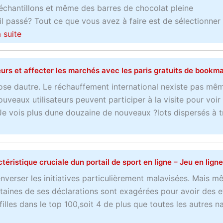
r
chantillons et même des barres de chocolat pleine
b
a
e
l passé? Tout ce que vous avez à faire est de sélectionner
l
i
c
a
a suite
e
r
t
b
–
e
e
o
L
d
s et affecter les marchés avec les paris gratuits de bookm
n
u
e
u
l
t
m
ose dautre. Le réchauffement international nexiste pas mêm
s
i
C
e
uveaux utilisateurs peuvent participer à la visite pour voir
p
g
o
i
e vois plus dune douzaine de nouveaux ?lots dispersés à t
o
n
m
l
r
e
m
l
t
e
e
p
ctéristique cruciale dun portail de sport en ligne – Jeu en ligne
n
u
o
t
r
u
nverser les initiatives particulièrement malavisées. Mais m
a
p
r
ines de ses déclarations sont exagérées pour avoir des e
m
a
p
illes dans le top 100,soit 4 de plus que toutes les autres n
é
r
a