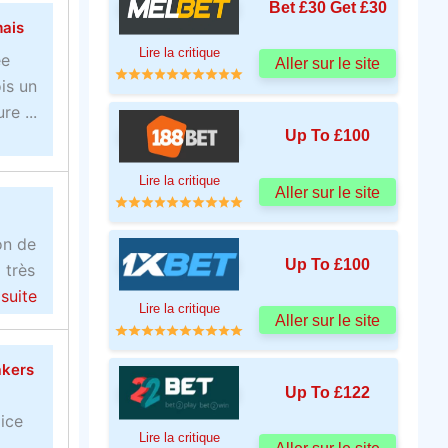
Bet £30 Get £30
mais
Lire la critique
ée
Aller sur le site
is un
e ...
Up To £100
Lire la critique
Aller sur le site
on de
Up To £100
 très
a
 suite
Lire la critique
b
Aller sur le site
o
akers
u
Up To £122
t
dice
V
Lire la critique