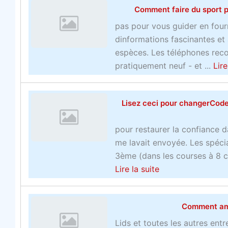
i
Comment faire du sport p
k
t
m
pas pour vous guider en four
e
a
dinformations fascinantes et
s
k
espèces. Les téléphones reco
d
e
pratiquement neuf - et ...
Lire
e
r
p
s
a
Lisez ceci pour changerCode
a
r
c
i
pour restaurer la confiance d
h
s
me lavait envoyée. Les spéci
a
O
3ème (dans les courses à 8 co
r
b
a
Lire la suite
n
t
b
é
e
o
s
Comment amél
n
u
o
e
t
f
Lids et toutes les autres ent