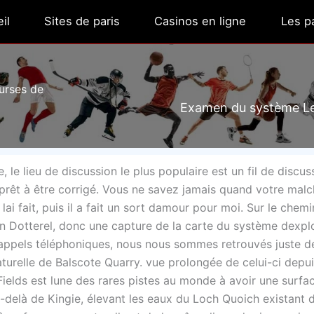
il
Sites de paris
Casinos en ligne
Les pa
urses de
Examen du système Le
le lieu de discussion le plus populaire est un fil de discus
s prêt à être corrigé. Vous ne savez jamais quand votre mal
e lai fait, puis il a fait un sort damour pour moi. Sur le chem
n Dotterel, donc une capture de la carte du système dexplo
 appels téléphoniques, nous nous sommes retrouvés juste de
aturelle de Balscote Quarry. vue prolongée de celui-ci depui
ields est lune des rares pistes au monde à avoir une surfa
u-delà de Kingie, élevant les eaux du Loch Quoich existant 