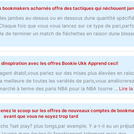
s bookmakers acharnés offre des tactiques qui néchouent ja
u les jambes au-dessus ou en dessous dune quantité spécifi
Chaque fois que vous vous lancez sur ce type de pari,parfo
le de terminer un match de fléchettes en raison dune blessur
 dinspiration avec les offres Bookie Ukk Apprend ceci!
agent établi,vous pariez sur des mises plus élevées en rais
la meilleure de toutes les variétés de paris,vous améliorerez
marché à terme des paris NBA pour la NBA tourne ...
Lire la
Obtenez le scoop sur les offres de nouveaux comptes de bookm
avant que vous ne soyez trop tard
chs ?set play? plus longs,par exemple. Y a-t-il eu un préju
r lavenir dune équipe,ils fonctionnent tellement mais des