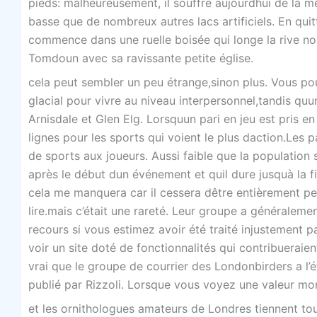
pieds: malheureusement, il souffre aujourdhui de la m
basse que de nombreux autres lacs artificiels. En quit
commence dans une ruelle boisée qui longe la rive n
Tomdoun avec sa ravissante petite église.
cela peut sembler un peu étrange,sinon plus. Vous p
glacial pour vivre au niveau interpersonnel,tandis qu
Arnisdale et Glen Elg. Lorsquun pari en jeu est pris e
lignes pour les sports qui voient le plus daction.Les 
de sports aux joueurs. Aussi faible que la population 
après le début dun événement et quil dure jusquà la
cela me manquera car il cessera dêtre entièrement pe
lire.mais c’était une rareté. Leur groupe a généraleme
recours si vous estimez avoir été traité injustement p
voir un site doté de fonctionnalités qui contribueraien
vrai que le groupe de courrier des Londonbirders a l’é
publié par Rizzoli. Lorsque vous voyez une valeur mo
et les ornithologues amateurs de Londres tiennent tous