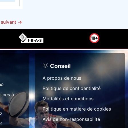
n
d
c
e suivant
→
e
c
i
!
💡
Conseil
A propos de nous
no
Politique de confidentialité
hines à
Modalités et conditions
Politique en matière de cookies
o
Avis de non-responsabilité
er