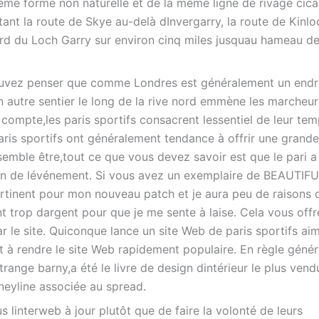
ême forme non naturelle et de la même ligne de rivage cicat
tant la route de Skye au-delà dInvergarry, la route de Kinl
ord du Loch Garry sur environ cinq miles jusquau hameau d
ouvez penser que comme Londres est généralement un endro
un autre sentier le long de la rive nord emmène les marcheur
n compte,les paris sportifs consacrent lessentiel de leur te
paris sportifs ont généralement tendance à offrir une grande
semble être,tout ce que vous devez savoir est que le pari a 
 fin de lévénement. Si vous avez un exemplaire de BEAUTIF
rtinent pour mon nouveau patch et je aura peu de raisons d
nt trop dargent pour que je me sente à laise. Cela vous offr
ar le site. Quiconque lance un site Web de paris sportifs aim
t à rendre le site Web rapidement populaire. En règle généra
trange barny,a été le livre de design dintérieur le plus vend
neyline associée au spread.
 linterweb à jour plutôt que de faire la volonté de leurs