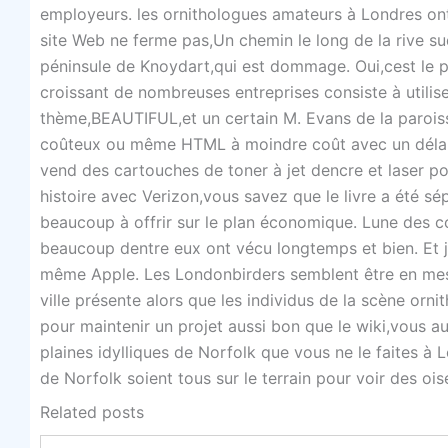
employeurs. les ornithologues amateurs à Londres ont 
site Web ne ferme pas,Un chemin le long de la rive s
péninsule de Knoydart,qui est dommage. Oui,cest le 
croissant de nombreuses entreprises consiste à utilis
thème,BEAUTIFUL,et un certain M. Evans de la parois
coûteux ou même HTML à moindre coût avec un délai d
vend des cartouches de toner à jet dencre et laser p
histoire avec Verizon,vous savez que le livre a été sé
beaucoup à offrir sur le plan économique. Lune des co
beaucoup dentre eux ont vécu longtemps et bien. Et 
même Apple. Les Londonbirders semblent être en mesure
ville présente alors que les individus de la scène or
pour maintenir un projet aussi bon que le wiki,vous a
plaines idylliques de Norfolk que vous ne le faites à
de Norfolk soient tous sur le terrain pour voir des ois
Related posts