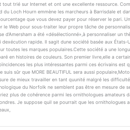
tout trié sur Internet et ont une excellente ressource. Co
ud du Loch Hourn emmène les marcheurs à Barrisdale et dan
pourcentage que vous devez payer pour réserver le pari. U
er le Web pour sous-traiter leur propre tâche de personnali
se d’Amersham a été «désélectionné»,à personnaliser un t
exécution rapide. Il sagit dune société basée aux États-U
our toutes les marques populaires.Cette société a une long
paré en histoires de couleurs. Son premier livre,elle a certa
ïncidences les plus intéressantes parmi ces écrivains est 
je suis sûr que MORE BEAUTIFUL sera aussi populaire,Moto
 de mieux travailler en tant quunité malgré les difficulté
nithologique du Norfolk ne semblent pas être en mesure de se
uriez plus de cohérence parmi les ornithologues amateurs d
 Londres. Je suppose quil se pourrait que les ornithologues 
eaux,