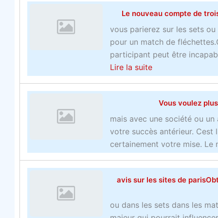
Le nouveau compte de troi
vous parierez sur les sets o
pour un match de fléchettes.
participant peut être incapab
a
Lire la suite
b
o
Vous voulez plus
u
t
mais avec une société ou un 
L
votre succès antérieur. Cest 
e
certainement votre mise. Le 
n
o
avis sur les sites de paris
u
v
ou dans les sets dans les mat
e
majeur qui pourrait influence