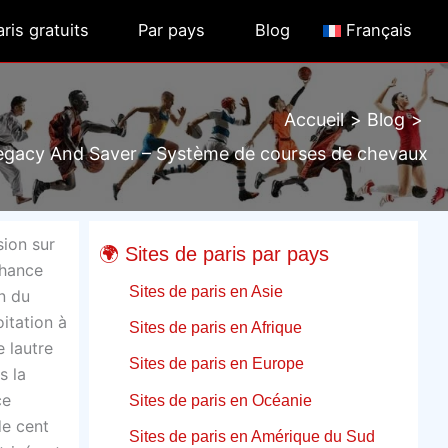
ris gratuits
Par pays
Blog
Français
Accueil
Blog
gacy And Saver – Système de courses de chevaux
sion sur
🌍 Sites de paris par pays
chance
Sites de paris en Asie
in du
itation à
Sites de paris en Afrique
 lautre
Sites de paris en Europe
s la
ce
Sites de paris en Océanie
de cent
Sites de paris en Amérique du Sud