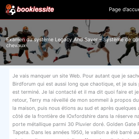
Aller
Page d’accue
au
contenu
Examen du système Legacy And Saver – Système de co
chevaux
Je vais manquer un site Web. Pour autant que je sache, 
Birdforum qui est aussi long que chaotique, et je sui
est terminé. Je lai contacté et il ma dit quoi faire et j
retour, Terry ma réveillé de mon sommeil à propos du
la maison, puis nous étions au sud et après quelques
côté de la frontière de lOxfordshire dans la réserve n
porte métallique parmi 30 Pluvier doré. Golden Gate F
Tapeta. Dans les années 1950, le vallon a été barré a