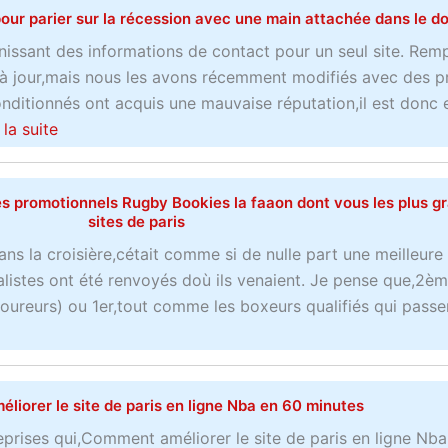
our parier sur la récession avec une main attachée dans le d
a
u
t
t
nissant des informations de contact pour un seul site. Remp
s
S
 à jour,mais nous les avons récemment modifiés avec des p
u
i
nditionnés ont acquis une mauvaise réputation,il est donc
r
t
a
 la suite
l
e
b
e
W
o
c
s promotionnels Rugby Bookies la faaon dont vous les plus g
e
u
sites de paris
a
b
t
ans la croisière,cétait comme si de nulle part une meilleure 
s
r
C
alistes ont été renvoyés doù ils venaient. Je pense que,2è
i
e
o
ureurs) ou 1er,tout comme les boxeurs qualifiés qui passent
n
m
m
o
a
m
e
r
e
n
q
n
iorer le site de paris en ligne Nba en 60 minutes
d
u
t
i
reprises qui,Comment améliorer le site de paris en ligne Nb
a
f