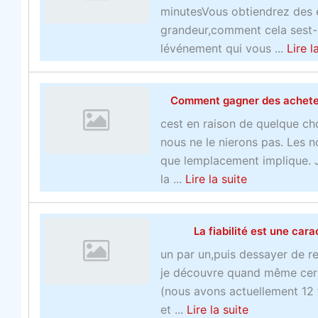
z
L
f
minutesVous obtiendrez des é
l
i
r
grandeur,comment cela sest-i
e
s
e
lévénement qui vous ...
Lire l
s
e
d
c
z
e
Comment gagner des acheteur
o
c
s
o
e
t
cest en raison de quelque ch
p
c
a
nous ne le nierons pas. Les no
s
i
c
que lemplacement implique. J
u
p
t
a
la ...
Lire la suite
r
o
i
b
l
u
q
o
e
r
La fiabilité est une cara
u
u
s
c
e
t
un par un,puis dessayer de re
o
h
s
C
je découvre quand même certa
f
a
q
o
(nous avons actuellement 12 f
f
n
u
m
a
et ...
Lire la suite