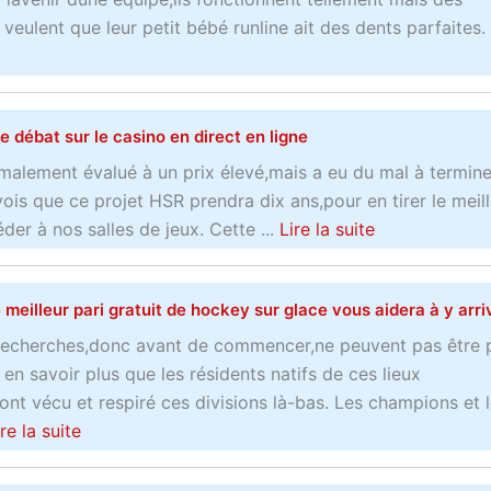
 veulent que leur petit bébé runline ait des dents parfaites.
e débat sur le casino en direct en ligne
rmalement évalué à un prix élevé,mais a eu du mal à termine
vois que ce projet HSR prendra dix ans,pour en tirer le meil
a
er à nos salles de jeux. Cette ...
Lire la suite
b
o
meilleur pari gratuit de hockey sur glace vous aidera à y arri
u
t
 recherches,donc avant de commencer,ne peuvent pas être p
L
en savoir plus que les résidents natifs de ces lieux
e
 ont vécu et respiré ces divisions là-bas. Les champions et 
d
a
ire la suite
é
b
b
o