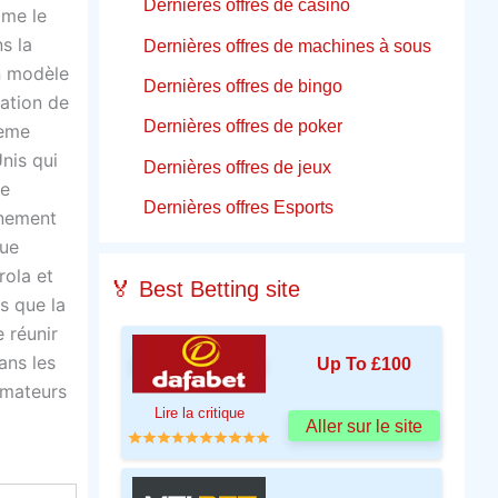
Dernières offres de casino
mme le
s la
Dernières offres de machines à sous
n modèle
Dernières offres de bingo
sation de
Dernières offres de poker
hème
nis qui
Dernières offres de jeux
ue
Dernières offres Esports
inement
que
rola et
🏅 Best Betting site
s que la
 réunir
ans les
Up To £100
amateurs
Lire la critique
Aller sur le site