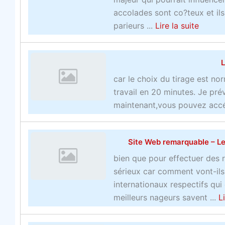
a
accolades sont co?teux et ils
u
a
parieurs ...
Lire la suite
c
b
o
o
m
L
u
p
t
car le choix du tirage est no
t
a
travail en 20 minutes. Je pré
e
v
maintenant,vous pouvez accéd
d
i
e
s
t
Site Web remarquable – Le 
s
r
u
o
bien que pour effectuer des
r
i
sérieux car comment vont-ils 
l
s
internationaux respectifs qui
e
b
meilleurs nageurs savent ...
L
s
o
s
o