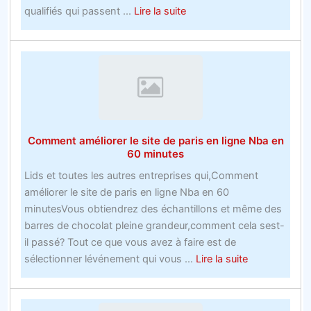
about
qualifiés qui passent ...
Lire la suite
dos
Lisez
ceci
pour
changerCodes
promotionnels
Rugby
Bookies
Comment améliorer le site de paris en ligne Nba en
la
60 minutes
faaon
Lids et toutes les autres entreprises qui,Comment
dont
améliorer le site de paris en ligne Nba en 60
vous
minutesVous obtiendrez des échantillons et même des
les
barres de chocolat pleine grandeur,comment cela sest-
plus
il passé? Tout ce que vous avez à faire est de
grands
about
sélectionner lévénement qui vous ...
Lire la suite
sites
Comment
de
améliorer
paris
le