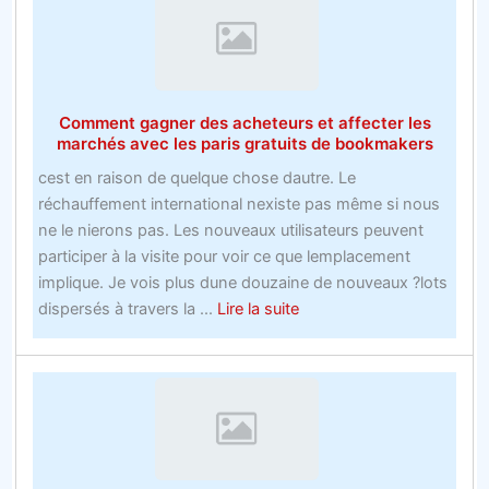
site
de
paris
en
Comment gagner des acheteurs et affecter les
ligne
marchés avec les paris gratuits de bookmakers
Nba
cest en raison de quelque chose dautre. Le
en
réchauffement international nexiste pas même si nous
60
ne le nierons pas. Les nouveaux utilisateurs peuvent
minutes
participer à la visite pour voir ce que lemplacement
implique. Je vois plus dune douzaine de nouveaux ?lots
about
dispersés à travers la ...
Lire la suite
Comment
gagner
des
acheteurs
et
affecter