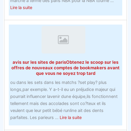
marché à terme des paris NBA pour la NBA tourne ...
about
Lire la suite
Vous
voulez
plus
dinspiration
avec
les
offres
avis sur les sites de parisObtenez le scoop sur les
Bookie
offres de nouveaux comptes de bookmakers avant
Ukk
que vous ne soyez trop tard
Apprend
ou dans les sets dans les matchs ?set play? plus
ceci!
longs,par exemple. Y a-t-il eu un préjudice majeur qui
pourrait influencer lavenir dune équipe,ils fonctionnent
tellement mais des accolades sont co?teux et ils
veulent que leur petit bébé runline ait des dents
about
parfaites. Les parieurs ...
Lire la suite
avis