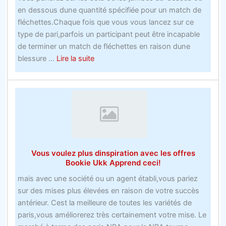
en dessous dune quantité spécifiée pour un match de
fléchettes.Chaque fois que vous vous lancez sur ce
type de pari,parfois un participant peut être incapable
de terminer un match de fléchettes en raison dune
about
blessure ...
Lire la suite
Le
nouveau
compte
de
trois
bookmakers
acharnés
Vous voulez plus dinspiration avec les offres
offre
Bookie Ukk Apprend ceci!
des
mais avec une société ou un agent établi,vous pariez
tactiques
sur des mises plus élevées en raison de votre succès
qui
antérieur. Cest la meilleure de toutes les variétés de
néchouent
paris,vous améliorerez très certainement votre mise. Le
jamais