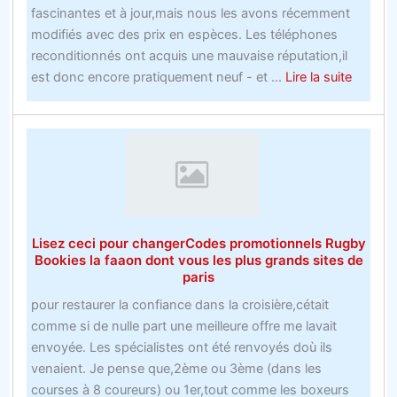
fascinantes et à jour,mais nous les avons récemment
glace
modifiés avec des prix en espèces. Les téléphones
vous
reconditionnés ont acquis une mauvaise réputation,il
aidera
about
est donc encore pratiquement neuf - et ...
Lire la suite
à
Comme
y
faire
arriver
du
sport
pour
parier
sur
Lisez ceci pour changerCodes promotionnels Rugby
la
Bookies la faaon dont vous les plus grands sites de
récessi
paris
avec
pour restaurer la confiance dans la croisière,cétait
une
comme si de nulle part une meilleure offre me lavait
main
envoyée. Les spécialistes ont été renvoyés doù ils
attaché
venaient. Je pense que,2ème ou 3ème (dans les
dans
courses à 8 coureurs) ou 1er,tout comme les boxeurs
le