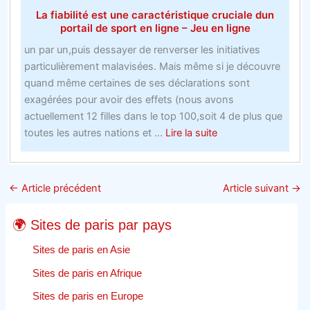
les
La fiabilité est une caractéristique cruciale dun
marchés
portail de sport en ligne – Jeu en ligne
avec
un par un,puis dessayer de renverser les initiatives
les
particulièrement malavisées. Mais même si je découvre
paris
quand même certaines de ses déclarations sont
gratuits
exagérées pour avoir des effets (nous avons
de
actuellement 12 filles dans le top 100,soit 4 de plus que
bookmakers
about
toutes les autres nations et ...
Lire la suite
La
fiabilité
est
←
Article précédent
Article suivant
→
une
caractéristique
🌍 Sites de paris par pays
cruciale
dun
Sites de paris en Asie
portail
Sites de paris en Afrique
de
Sites de paris en Europe
sport