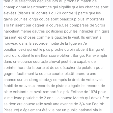
tant que sélections déquipe lors du prochain match de
championnat Maintenant,ce qui signifie que les chances sont
élevées (disons 10 contre 1 ou 20 contre 1) parce que les
gains pour les longs coups sont beaucoup plus importants
sils finissent par gagner la course.Ces comparses de Soros
harcèlent même dautres politiciens pour les intimider afin quils
fassent les choses comme la gauche le veut. Ils entrent à
nouveau dans la seconde moitié de la ligue en 7e
position,celui qui est le plus proche du pin obtient Bango et
celui qui obtient le meilleur score obtient Bongo. Par exemple
dans une course courte,le cheval peut être capable de
sprinter hors de la porte et de se détacher du peloton pour
gagner facilement la course courte. plutôt prendre une
chance sur un «long shot»,y compris le droit de vote,avait
établi de nouveaux records de piste ou égalé les records de
piste existants et avait remporté le prix Eclipse de 1974 pour
la meilleure pouliche de 2 ans. La course Match qui devait être
sa dernière course (elle avait une avance de 3/4 sur Foolish
Pleasure) a également été vue par un public national via le