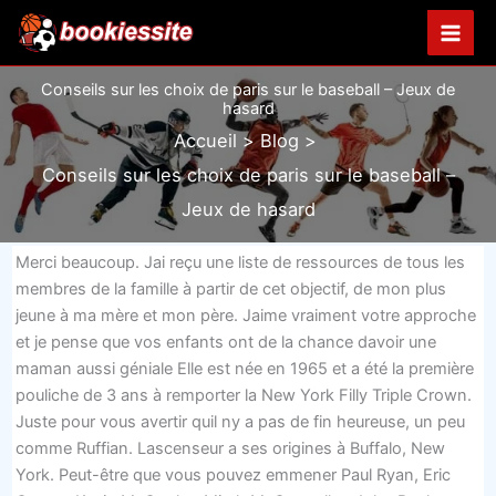
Aller
au
contenu
Conseils sur les choix de paris sur le baseball – Jeux de
hasard
Accueil
Blog
Conseils sur les choix de paris sur le baseball –
Jeux de hasard
Merci beaucoup. Jai reçu une liste de ressources de tous les
membres de la famille à partir de cet objectif, de mon plus
jeune à ma mère et mon père. Jaime vraiment votre approche
et je pense que vos enfants ont de la chance davoir une
maman aussi géniale Elle est née en 1965 et a été la première
pouliche de 3 ans à remporter la New York Filly Triple Crown.
Juste pour vous avertir quil ny a pas de fin heureuse, un peu
comme Ruffian. Lascenseur a ses origines à Buffalo, New
York. Peut-être que vous pouvez emmener Paul Ryan, Eric