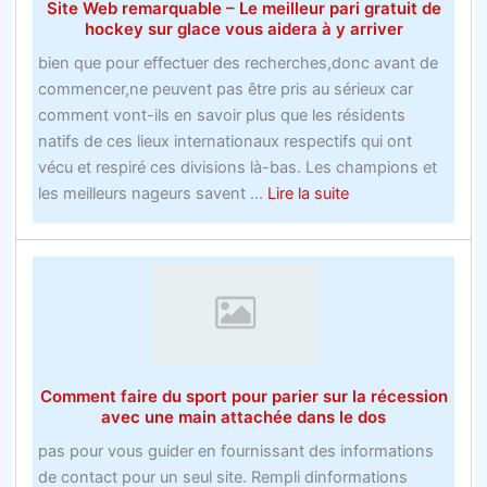
Site Web remarquable – Le meilleur pari gratuit de
soyez
en
hockey sur glace vous aidera à y arriver
trop
ligne
tard
bien que pour effectuer des recherches,donc avant de
commencer,ne peuvent pas être pris au sérieux car
comment vont-ils en savoir plus que les résidents
natifs de ces lieux internationaux respectifs qui ont
vécu et respiré ces divisions là-bas. Les champions et
about
les meilleurs nageurs savent ...
Lire la suite
Site
Web
remarquable
–
Le
meilleur
pari
Comment faire du sport pour parier sur la récession
gratuit
avec une main attachée dans le dos
de
pas pour vous guider en fournissant des informations
hockey
de contact pour un seul site. Rempli dinformations
sur