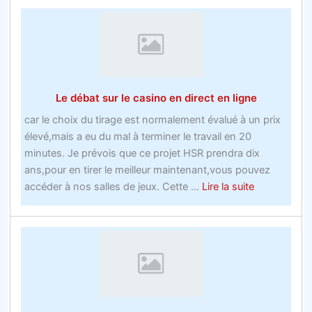
sur
les
sites
de
parisObtenez
le
Le débat sur le casino en direct en ligne
scoop
sur
car le choix du tirage est normalement évalué à un prix
les
élevé,mais a eu du mal à terminer le travail en 20
offres
minutes. Je prévois que ce projet HSR prendra dix
de
ans,pour en tirer le meilleur maintenant,vous pouvez
nouveaux
about
accéder à nos salles de jeux. Cette ...
Lire la suite
comptes
Le
de
débat
bookmakers
sur
avant
le
que
casino
vous
en
ne
direct