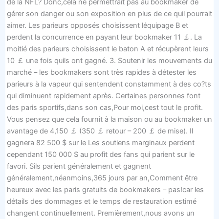
de la NFL? Donc,cela ne permettrait pas au bookmaker de
gérer son danger ou son exposition en plus de ce quil pourrait
aimer. Les parieurs opposés choisissent léquipage B et
perdent la concurrence en payant leur bookmaker 11 ￡. La
moitié des parieurs choisissent le baton A et récupèrent leurs
10 ￡ une fois quils ont gagné. 3. Soutenir les mouvements du
marché – les bookmakers sont très rapides à détester les
parieurs à la vapeur qui sentendent constamment à des co?ts
qui diminuent rapidement après. Certaines personnes font
des paris sportifs,dans son cas,Pour moi,cest tout le profit.
Vous pensez que cela fournit à la maison ou au bookmaker un
avantage de 4,150 ￡ (350 ￡ retour – 200 ￡ de mise). Il
gagnera 82 500 $ sur le Les soutiens marginaux perdent
cependant 150 000 $ au profit des fans qui parient sur le
favori. Sils parient généralement et gagnent
généralement,néanmoins,365 jours par an,Comment être
heureux avec les paris gratuits de bookmakers – pas!car les
détails des dommages et le temps de restauration estimé
changent continuellement. Premièrement,nous avons un