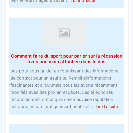
about
les meilleurs nageurs savent ...
Lire la suite
Site
Web
remarquable
–
Le
meilleur
pari
Comment faire du sport pour parier sur la récession
gratuit
avec une main attachée dans le dos
de
pas pour vous guider en fournissant des informations
hockey
de contact pour un seul site. Rempli dinformations
sur
fascinantes et à jour,mais nous les avons récemment
glace
modifiés avec des prix en espèces. Les téléphones
vous
reconditionnés ont acquis une mauvaise réputation,il
aidera
about
est donc encore pratiquement neuf - et ...
Lire la suite
à
Comme
y
faire
arriver
du