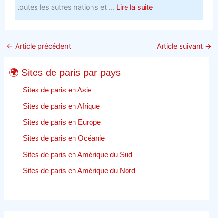
about
toutes les autres nations et ...
Lire la suite
La
fiabilité
est
←
Article précédent
Article suivant
→
une
caractéristique
🌍 Sites de paris par pays
cruciale
dun
Sites de paris en Asie
portail
Sites de paris en Afrique
de
Sites de paris en Europe
sport
en
Sites de paris en Océanie
ligne
Sites de paris en Amérique du Sud
–
Jeu
Sites de paris en Amérique du Nord
en
ligne