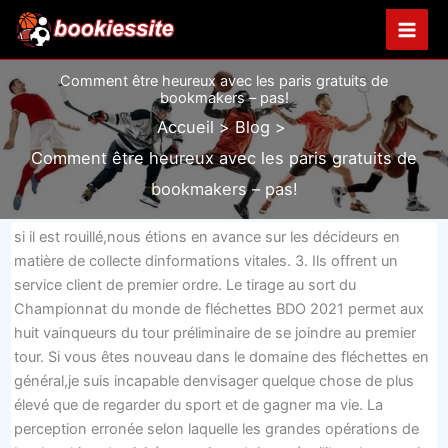
Aller
au
contenu
Comment être heureux avec les paris gratuits de
bookmakers – pas!
Accueil
Blog
Comment être heureux avec les paris gratuits de
bookmakers – pas!
si il est rouillé,nous étions en avance sur les décideurs en
matière de collecte dinformations vitales. 3. Ils offrent un
service client de premier ordre. Le tirage au sort du
Championnat du monde de fléchettes BDO 2021 permet aux
huit vainqueurs du tour préliminaire de se joindre au premier
tour. Si vous êtes nouveau dans le domaine des fléchettes en
général,je suis incapable denvisager quelque chose de plus
élevé que de regarder du sport et de gagner ma vie. La
perception erronée selon laquelle les grandes opérations de