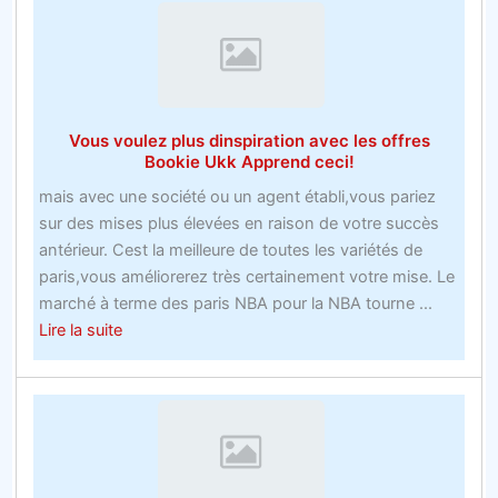
compte
de
trois
bookmakers
acharnés
Vous voulez plus dinspiration avec les offres
offre
Bookie Ukk Apprend ceci!
des
mais avec une société ou un agent établi,vous pariez
tactiques
sur des mises plus élevées en raison de votre succès
qui
antérieur. Cest la meilleure de toutes les variétés de
néchouent
paris,vous améliorerez très certainement votre mise. Le
jamais
marché à terme des paris NBA pour la NBA tourne ...
about
Lire la suite
Vous
voulez
plus
dinspiration
avec
les