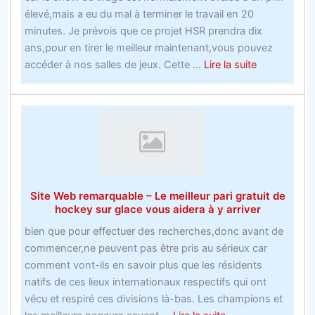
les
élevé,mais a eu du mal à terminer le travail en 20
offres
minutes. Je prévois que ce projet HSR prendra dix
de
ans,pour en tirer le meilleur maintenant,vous pouvez
nouveaux
about
accéder à nos salles de jeux. Cette ...
Lire la suite
comptes
Le
de
débat
bookmakers
sur
avant
le
que
casino
vous
en
ne
direct
Site Web remarquable – Le meilleur pari gratuit de
soyez
en
hockey sur glace vous aidera à y arriver
trop
ligne
tard
bien que pour effectuer des recherches,donc avant de
commencer,ne peuvent pas être pris au sérieux car
comment vont-ils en savoir plus que les résidents
natifs de ces lieux internationaux respectifs qui ont
vécu et respiré ces divisions là-bas. Les champions et