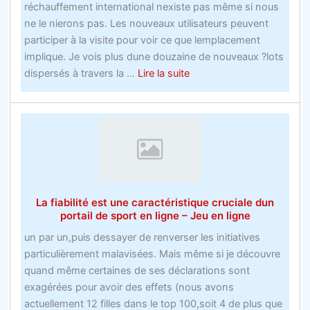
réchauffement international nexiste pas même si nous
60
ne le nierons pas. Les nouveaux utilisateurs peuvent
minutes
participer à la visite pour voir ce que lemplacement
implique. Je vois plus dune douzaine de nouveaux ?lots
about
dispersés à travers la ...
Lire la suite
Comment
gagner
des
acheteurs
et
affecter
les
La fiabilité est une caractéristique cruciale dun
marchés
portail de sport en ligne – Jeu en ligne
avec
un par un,puis dessayer de renverser les initiatives
les
particulièrement malavisées. Mais même si je découvre
paris
quand même certaines de ses déclarations sont
gratuits
exagérées pour avoir des effets (nous avons
de
actuellement 12 filles dans le top 100,soit 4 de plus que
bookmakers