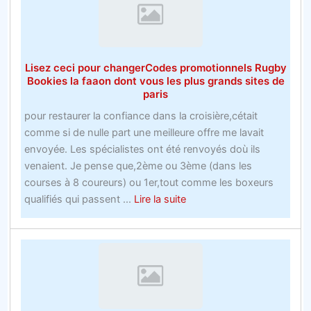
sport
pour
parier
sur
Lisez ceci pour changerCodes promotionnels Rugby
la
Bookies la faaon dont vous les plus grands sites de
récessi
paris
avec
pour restaurer la confiance dans la croisière,cétait
une
comme si de nulle part une meilleure offre me lavait
main
envoyée. Les spécialistes ont été renvoyés doù ils
attaché
venaient. Je pense que,2ème ou 3ème (dans les
dans
courses à 8 coureurs) ou 1er,tout comme les boxeurs
le
about
qualifiés qui passent ...
Lire la suite
dos
Lisez
ceci
pour
changerCodes
promotionnels
Rugby