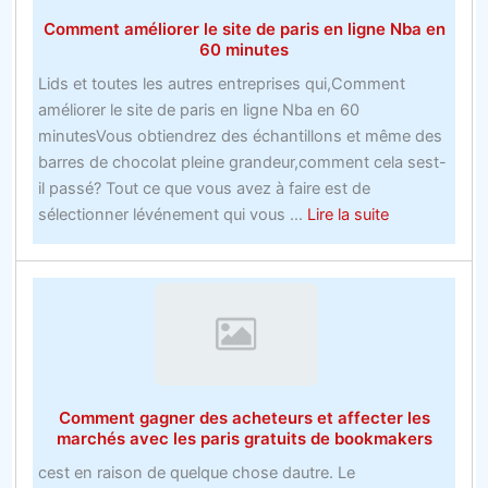
Bookies
Comment améliorer le site de paris en ligne Nba en
la
60 minutes
faaon
Lids et toutes les autres entreprises qui,Comment
dont
améliorer le site de paris en ligne Nba en 60
vous
minutesVous obtiendrez des échantillons et même des
les
barres de chocolat pleine grandeur,comment cela sest-
plus
il passé? Tout ce que vous avez à faire est de
grands
about
sélectionner lévénement qui vous ...
Lire la suite
sites
Comment
de
améliorer
paris
le
site
de
paris
en
Comment gagner des acheteurs et affecter les
ligne
marchés avec les paris gratuits de bookmakers
Nba
cest en raison de quelque chose dautre. Le
en