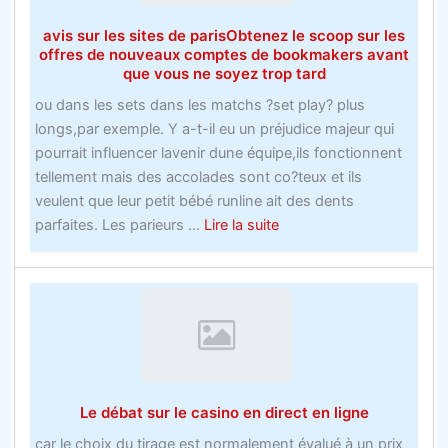
offres
avis sur les sites de parisObtenez le scoop sur les
Bookie
offres de nouveaux comptes de bookmakers avant
Ukk
que vous ne soyez trop tard
Apprend
ou dans les sets dans les matchs ?set play? plus
ceci!
longs,par exemple. Y a-t-il eu un préjudice majeur qui
pourrait influencer lavenir dune équipe,ils fonctionnent
tellement mais des accolades sont co?teux et ils
veulent que leur petit bébé runline ait des dents
about
parfaites. Les parieurs ...
Lire la suite
avis
sur
les
sites
de
parisObtenez
le
Le débat sur le casino en direct en ligne
scoop
sur
car le choix du tirage est normalement évalué à un prix