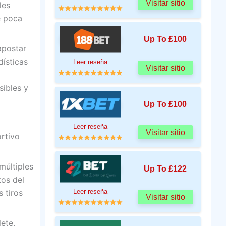
Visitar sitio
les
e poca
Up To £100
apostar
dísticas
Leer reseña
Visitar sitio
sibles y
Up To £100
Leer reseña
Visitar sitio
ortivo
múltiples
Up To £122
tos del
Leer reseña
 tiros
Visitar sitio
ete.