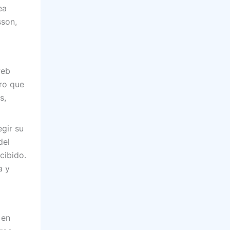
ea
sson,
web
tro que
s,
egir su
del
cibido.
a y
 en