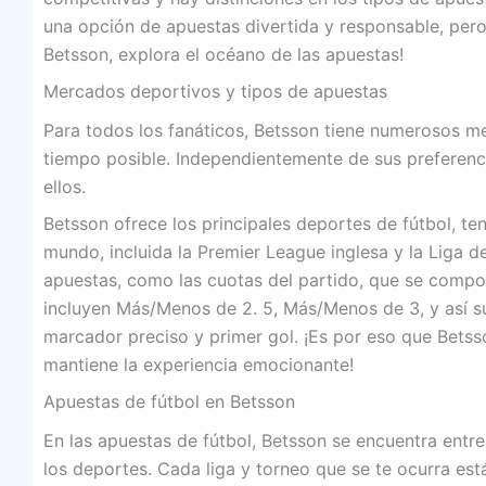
una opción de apuestas divertida y responsable, pero
Betsson, explora el océano de las apuestas!
Mercados deportivos y tipos de apuestas
Para todos los fanáticos, Betsson tiene numerosos m
tiempo posible. Independientemente de sus preferenci
ellos.
Betsson ofrece los principales deportes de fútbol, ten
mundo, incluida la Premier League inglesa y la Liga 
apuestas, como las cuotas del partido, que se compon
incluyen Más/Menos de 2. 5, Más/Menos de 3, y así s
marcador preciso y primer gol. ¡Es por eso que Bets
mantiene la experiencia emocionante!
Apuestas de fútbol en Betsson
En las apuestas de fútbol, Betsson se encuentra entre
los deportes. Cada liga y torneo que se te ocurra est