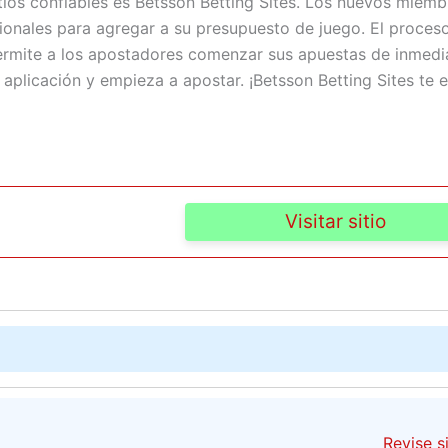
itios confiables es Betsson Betting Sites. Los nuevos miemb
cionales para agregar a su presupuesto de juego. El proces
e permite a los apostadores comenzar sus apuestas de inmedi
aplicación y empieza a apostar. ¡Betsson Betting Sites te e
Visitar sitio
Revise s