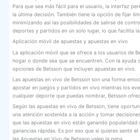
Para que sea más fácil para el usuario, la interfaz pe
la última decisión. También tiene la opción de fijar l
minimizando así las posibilidades de salirse de contr
deportes y partidos en un solo lugar, lo que facilita 
Aplicación móvil de apuestas y apuestas en vivo
La aplicación móvil que se ofrece a los usuarios de B
hogar o donde sea que se encuentren. Con la ayuda de
opciones de Betsson que incluyen apuestas en vivo.
Las apuestas en vivo de Betsson son una forma emoci
apostar en juegos y partidos en vivo mientras los eve
cualquier deporte que puedas nombrar, Betsson ofrec
Según las apuestas en vivo de Betsson, tiene oportun
una atención sostenida a la acción y tomar decisione
que las apuestas en vivo están ganando popularidad
ganancias rápidas. Es por eso que si quieres sentir el
las Apuestas en Vivo de Betsson valen la pena.