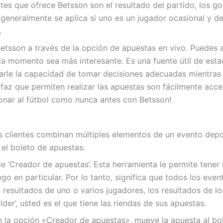
tes que ofrece Betsson son el resultado del partido, los go
generalmente se aplica si uno es un jugador ocasional y d
.
Betsson a través de la opción de apuestas en vivo. Puedes 
da momento sea más interesante. Es una fuente útil de esta
darle la capacidad de tomar decisiones adecuadas mientras
rfaz que permiten realizar las apuestas son fácilmente acce
onar al fútbol como nunca antes con Betsson!
los clientes combinan múltiples elementos de un evento dep
el boleto de apuestas.
 ‘Creador de apuestas’. Esta herramienta le permite tener 
o en particular. Por lo tanto, significa que todos los even
 resultados de uno o varios jugadores, los resultados de los
der’, usted es el que tiene las riendas de sus apuestas.
 la opción «Creador de apuestas», mueve la apuesta al bol