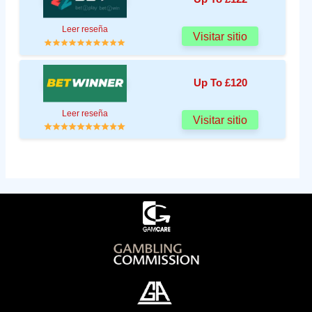
Leer reseña
Visitar sitio
Up To £120
Leer reseña
Visitar sitio