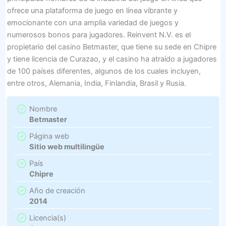
ofrece una plataforma de juego en línea vibrante y
emocionante con una amplia variedad de juegos y
numerosos bonos para jugadores. Reinvent N.V. es el
propietario del casino Betmaster, que tiene su sede en Chipre
y tiene licencia de Curazao, y el casino ha atraído a jugadores
de 100 países diferentes, algunos de los cuales incluyen,
entre otros, Alemania, India, Finlandia, Brasil y Rusia.
Nombre
Betmaster
Página web
Sitio web multilingüe
País
Chipre
Año de creación
2014
Licencia(s)