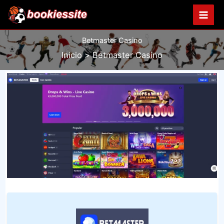
Ir
al
contenido
Betmaster Casino
Inicio
Betmaster Casino