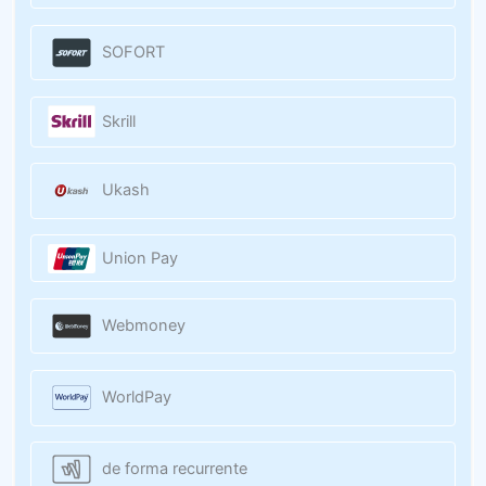
SOFORT
Skrill
Ukash
Union Pay
Webmoney
WorldPay
de forma recurrente