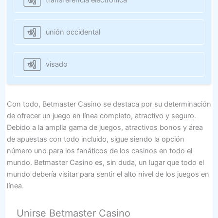
unión occidental
visado
Con todo, Betmaster Casino se destaca por su determinación
de ofrecer un juego en línea completo, atractivo y seguro.
Debido a la amplia gama de juegos, atractivos bonos y área
de apuestas con todo incluido, sigue siendo la opción
número uno para los fanáticos de los casinos en todo el
mundo. Betmaster Casino es, sin duda, un lugar que todo el
mundo debería visitar para sentir el alto nivel de los juegos en
línea.
Unirse Betmaster Casino