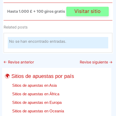
Visitar sitio
Hasta 1.000 £ + 100 giros gratis
Related posts
No se han encontrado entradas.
←
Revise anterior
Revise siguiente
→
🌍 Sitios de apuestas por país
Sitios de apuestas en Asia
Sitios de apuestas en África
Sitios de apuestas en Europa
Sitios de apuestas en Oceanía