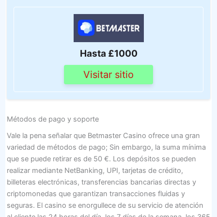
Hasta £1000
Visitar sitio
Métodos de pago y soporte
Vale la pena señalar que Betmaster Casino ofrece una gran
variedad de métodos de pago; Sin embargo, la suma mínima
que se puede retirar es de 50 €. Los depósitos se pueden
realizar mediante NetBanking, UPI, tarjetas de crédito,
billeteras electrónicas, transferencias bancarias directas y
criptomonedas que garantizan transacciones fluidas y
seguras. El casino se enorgullece de su servicio de atención
al cliente las 24 horas del día, los 7 días de la semana, los 365