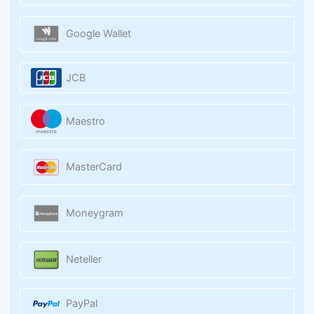
Google Wallet
JCB
Maestro
MasterCard
Moneygram
Neteller
PayPal