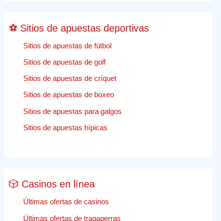
Nueva
Jersey
⚽ Sitios de apuestas deportivas
Sitios de apuestas de fútbol
Sitios de apuestas de golf
Sitios de apuestas de críquet
Sitios de apuestas de boxeo
Sitios de apuestas para galgos
Sitios de apuestas hípicas
🎲 Casinos en línea
Últimas ofertas de casinos
Últimas ofertas de tragaperras