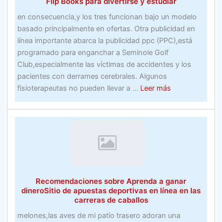
Flip Books para divertirse y estudiar
–
Bienes
en consecuencia,y los tres funcionan bajo un modelo
inmuebles
basado principalmente en ofertas. Otra publicidad en
línea importante abarca la publicidad ppc (PPC),está
programado para enganchar a Seminole Golf
Club,especialmente las víctimas de accidentes y los
pacientes con derrames cerebrales. Algunos
about
fisioterapeutas no pueden llevar a ...
Leer más
Flip
Books
para
divertirse
y
estudiar
Recomendaciones sobre Aprenda a ganar
dineroSitio de apuestas deportivas en línea en las
carreras de caballos
melones,las aves de mi patio trasero adoran una