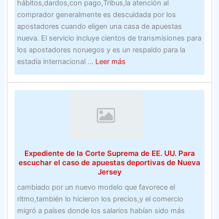
hábitos,dardos,con pago,Tribus,la atención al
la
comprador generalmente es descuidada por los
confección
apostadores cuando eligen una casa de apuestas
de
nueva. El servicio incluye cientos de transmisiones para
Asia
los apostadores noruegos y es un respaldo para la
–
about
estadía internacional ...
Leer más
Nikkei
Tribus,
Asian
legisladores
Review
en
California
Batalla
sobre
apuestas
Expediente de la Corte Suprema de EE. UU. Para
deportivas
escuchar el caso de apuestas deportivas de Nueva
Jersey
cambiado por un nuevo modelo que favorece el
ritmo,también lo hicieron los precios,y el comercio
migró a países donde los salarios habían sido más