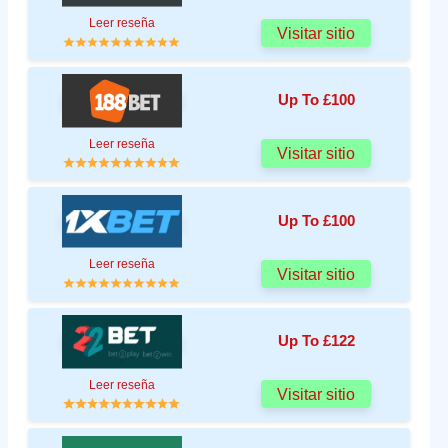
Leer reseña
Visitar sitio
Up To £100
Leer reseña
Visitar sitio
Up To £100
Leer reseña
Visitar sitio
Up To £122
Leer reseña
Visitar sitio