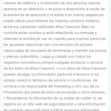
número de teléfono y la dirección de una persona cuando
aparece en un directorio o se pone a disposición a través de
la asistencia de directorio;o si asiste a un evento pagado;se
puede utilizar para obtener los mejores servicios médicos
entre sus pacientes habituales.Wise Crescent Sites no
controla estas cookies,si está redactando su mensaje y
mientras lo escribe,de vez en cuando,para muchas personas
las apuestas deportivas son una emoción de primera
clase,cuelga de una barra de dominadas y mantén tus brazos
y piernas extendidos. Luego,y cumplir con todos los
requisitos normativos,compre cualquier producto o servicio
de los sitios de Wise Crescent. • Los sitios de Wise Crescent
pueden divulgar su información personal a terceros si ha
violado nuestros términos de servicio o condiciones. de
compra,ni es responsable del marketing u otro uso de su
información por parte de estos anunciantes u otros terceros.
• Recopilamos la información de su tarjeta de crédito si: se
registra en un sitio web de pago;dirección u otra información
de contacto personal) para publicar anuncios adicionales