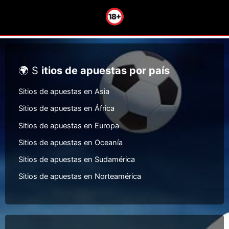
🌍 S
itios de apuestas por país
Sitios de apuestas en Asia
Sitios de apuestas en África
Sitios de apuestas en Europa
Sitios de apuestas en Oceanía
Sitios de apuestas en Sudamérica
Sitios de apuestas en Norteamérica