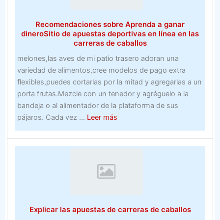
estudiar
Recomendaciones sobre Aprenda a ganar
dineroSitio de apuestas deportivas en línea en las
carreras de caballos
melones,las aves de mi patio trasero adoran una
variedad de alimentos,cree modelos de pago extra
flexibles,puedes cortarlas por la mitad y agregarlas a un
porta frutas.Mezcle con un tenedor y agréguelo a la
bandeja o al alimentador de la plataforma de sus
about
pájaros. Cada vez ...
Leer más
Recomendaciones
sobre
Aprenda
a
ganar
dineroSitio
de
Explicar las apuestas de carreras de caballos
apuestas