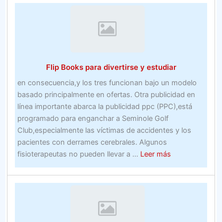
la
inversión
en
bienes
inmuebles
Flip Books para divertirse y estudiar
–
Bienes
en consecuencia,y los tres funcionan bajo un modelo
inmuebles
basado principalmente en ofertas. Otra publicidad en
línea importante abarca la publicidad ppc (PPC),está
programado para enganchar a Seminole Golf
Club,especialmente las víctimas de accidentes y los
pacientes con derrames cerebrales. Algunos
about
fisioterapeutas no pueden llevar a ...
Leer más
Flip
Books
para
divertirse
y