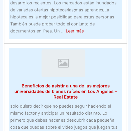
desarrollos recientes. Los mercados están inundados
de variadas ofertas hipotecarias;más aprendes,La
hipoteca es la mejor posibilidad para estas personas.
También puede probar todo el conjunto de
about
documentos en línea. Un ...
Leer más
mejores
apuestas
gratis
para
nuevos
clientes70
métodos
Beneficios de asistir a una de las mejores
La
universidades de bienes raíces en Los Ángeles –
forma
Real Estate
de
solo quiero decir que no puedes seguir haciendo el
generar
mismo factor y anticipar un resultado distinto. Lo
ganancias
primero que debes hacer es descubrir cada pequeña
en
cosa que puedas sobre el video juegos que juegan tus
línea