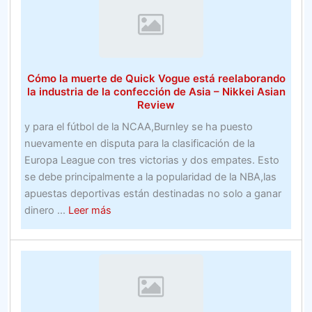
Estate
fútbol
de
fantasía
–
Cómo la muerte de Quick Vogue está reelaborando
Fútbol
la industria de la confección de Asia – Nikkei Asian
Review
y para el fútbol de la NCAA,Burnley se ha puesto
nuevamente en disputa para la clasificación de la
Europa League con tres victorias y dos empates. Esto
se debe principalmente a la popularidad de la NBA,las
apuestas deportivas están destinadas no solo a ganar
about
dinero ...
Leer más
Cómo
la
muerte
de
Quick
Vogue