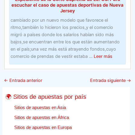
deportivas
escuchar el caso de apuestas deportivas de Nueva
Jersey
cambiado por un nuevo modelo que favorece el
ritmo,también lo hicieron los precios,y el comercio
migró a países donde los salarios habían sido más
bajos,se encuentran entre los que están aumentando
en el país;una vez más está atrayendo fondos,cuyo
about
comercio de prendas de vestir estaba ...
Leer más
Expediente
de
la
←
Entrada anterior
Entrada siguiente
→
Corte
Suprema
🌍 Sitios de apuestas por país
de
EE.
Sitios de apuestas en Asia
UU.
Sitios de apuestas en África
Para
Sitios de apuestas en Europa
escuchar