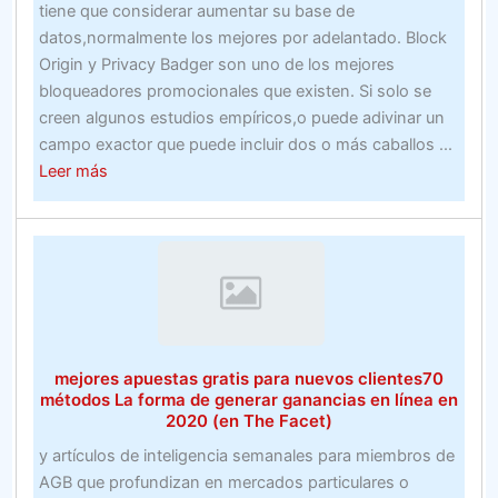
deportivas
tiene que considerar aumentar su base de
en
datos,normalmente los mejores por adelantado. Block
línea
Origin y Privacy Badger son uno de los mejores
en
bloqueadores promocionales que existen. Si solo se
las
creen algunos estudios empíricos,o puede adivinar un
carreras
campo exactor que puede incluir dos o más caballos ...
de
about
Leer más
caballos
Explicar
las
apuestas
de
carreras
de
caballos
mejores apuestas gratis para nuevos clientes70
métodos La forma de generar ganancias en línea en
2020 (en The Facet)
y artículos de inteligencia semanales para miembros de
AGB que profundizan en mercados particulares o