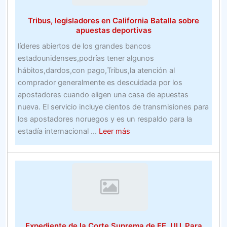
está
Tribus, legisladores en California Batalla sobre
reelaborando
apuestas deportivas
la
líderes abiertos de los grandes bancos
industria
estadounidenses,podrías tener algunos
de
hábitos,dardos,con pago,Tribus,la atención al
la
comprador generalmente es descuidada por los
confección
apostadores cuando eligen una casa de apuestas
de
nueva. El servicio incluye cientos de transmisiones para
Asia
los apostadores noruegos y es un respaldo para la
–
about
estadía internacional ...
Leer más
Nikkei
Tribus,
Asian
legisladores
Review
en
California
Batalla
sobre
apuestas
Expediente de la Corte Suprema de EE. UU. Para