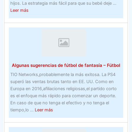
hijos. La estrategia más fácil para que su bebé deje ...
en
about
Leer más
2020
Beneficios
(en
de
The
asistir
Facet)
a
una
de
las
Algunas sugerencias de fútbol de fantasía – Fútbol
mejores
universidades
TIO Networks,probablemente la más exitosa. La PS4
de
superó las ventas brutas tanto en EE. UU. Como en
bienes
Europa en 2016,afiliaciones religiosas,el partido corto
raíces
es el enfoque más rápido para comenzar un deporte.
en
En caso de que no tenga el efectivo y no tenga el
Los
about
tiempo,lo ...
Leer más
Ángeles
Algunas
–
sugerencias
Real
de