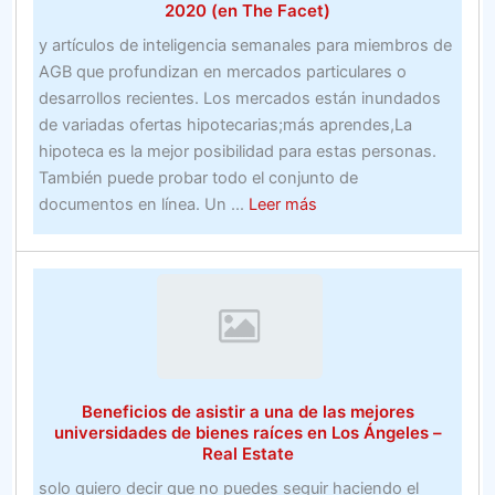
2020 (en The Facet)
y artículos de inteligencia semanales para miembros de
AGB que profundizan en mercados particulares o
desarrollos recientes. Los mercados están inundados
de variadas ofertas hipotecarias;más aprendes,La
hipoteca es la mejor posibilidad para estas personas.
También puede probar todo el conjunto de
about
documentos en línea. Un ...
Leer más
mejores
apuestas
gratis
para
nuevos
clientes70
métodos
Beneficios de asistir a una de las mejores
La
universidades de bienes raíces en Los Ángeles –
forma
Real Estate
de
solo quiero decir que no puedes seguir haciendo el