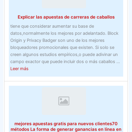
dineroSitio
de
Explicar las apuestas de carreras de caballos
apuestas
deportivas
tiene que considerar aumentar su base de
en
datos,normalmente los mejores por adelantado. Block
línea
Origin y Privacy Badger son uno de los mejores
en
bloqueadores promocionales que existen. Si solo se
las
creen algunos estudios empíricos,o puede adivinar un
carreras
campo exactor que puede incluir dos o más caballos ...
de
about
Leer más
caballos
Explicar
las
apuestas
de
carreras
de
caballos
mejores apuestas gratis para nuevos clientes70
métodos La forma de generar ganancias en línea en