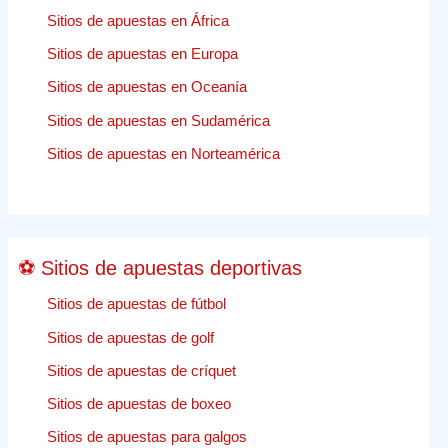
UU.
Sitios de apuestas en África
Para
Sitios de apuestas en Europa
escuchar
el
Sitios de apuestas en Oceanía
caso
Sitios de apuestas en Sudamérica
de
apuestas
Sitios de apuestas en Norteamérica
deportivas
de
Nueva
Jersey
⚽ Sitios de apuestas deportivas
Sitios de apuestas de fútbol
Sitios de apuestas de golf
Sitios de apuestas de críquet
Sitios de apuestas de boxeo
Sitios de apuestas para galgos