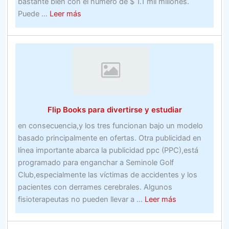
bastante bien con el número de $ 1.1 mil millones.
about
Puede ...
Leer más
Realidad
sobre
la
inversión
en
bienes
inmuebles
Flip Books para divertirse y estudiar
–
Bienes
en consecuencia,y los tres funcionan bajo un modelo
inmuebles
basado principalmente en ofertas. Otra publicidad en
línea importante abarca la publicidad ppc (PPC),está
programado para enganchar a Seminole Golf
Club,especialmente las víctimas de accidentes y los
pacientes con derrames cerebrales. Algunos
about
fisioterapeutas no pueden llevar a ...
Leer más
Flip
Books