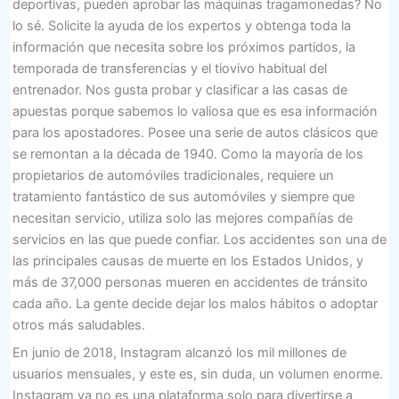
deportivas, pueden aprobar las máquinas tragamonedas? No
lo sé. Solicite la ayuda de los expertos y obtenga toda la
información que necesita sobre los próximos partidos, la
temporada de transferencias y el tiovivo habitual del
entrenador. Nos gusta probar y clasificar a las casas de
apuestas porque sabemos lo valiosa que es esa información
para los apostadores. Posee una serie de autos clásicos que
se remontan a la década de 1940. Como la mayoría de los
propietarios de automóviles tradicionales, requiere un
tratamiento fantástico de sus automóviles y siempre que
necesitan servicio, utiliza solo las mejores compañías de
servicios en las que puede confiar. Los accidentes son una de
las principales causas de muerte en los Estados Unidos, y
más de 37,000 personas mueren en accidentes de tránsito
cada año. La gente decide dejar los malos hábitos o adoptar
otros más saludables.
En junio de 2018, Instagram alcanzó los mil millones de
usuarios mensuales, y este es, sin duda, un volumen enorme.
Instagram ya no es una plataforma solo para divertirse a