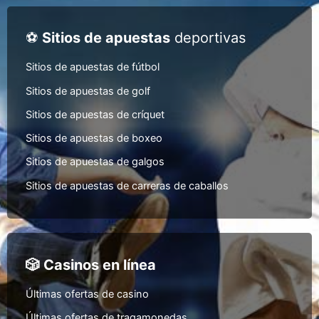
⚽
Sitios de apuestas
deportivas
Sitios de apuestas de fútbol
Sitios de apuestas de golf
Sitios de apuestas de críquet
Sitios de apuestas de boxeo
Sitios de apuestas de galgos
Sitios de apuestas de carreras de caballos
🎲 Casinos en línea
Últimas ofertas de casino
Últimas ofertas de tragamonedas