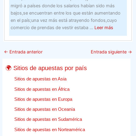
migró a países donde los salarios habían sido más
bajos,se encuentran entre los que están aumentando
en el país;una vez más está atrayendo fondos,cuyo
about
comercio de prendas de vestir estaba ...
Leer más
Expediente
de
la
←
Entrada anterior
Entrada siguiente
→
Corte
Suprema
🌍 Sitios de apuestas por país
de
EE.
Sitios de apuestas en Asia
UU.
Sitios de apuestas en África
Para
Sitios de apuestas en Europa
escuchar
el
Sitios de apuestas en Oceanía
caso
Sitios de apuestas en Sudamérica
de
apuestas
Sitios de apuestas en Norteamérica