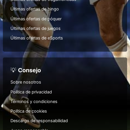
Últimas ofertas de bingo
Últimas ofertas de póquer
Últimas ofertas de juegos
Últimas ofertas de eSports
💡
Consejo
Sobre nosotros
Política de privacidad
Términos y condiciones
Política de cookies
Descargo de responsabilidad