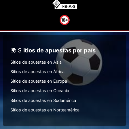
🌍 S
itios de apuestas por país
Sitios de apuestas en Asia
Sitios de apuestas en África
Sitios de apuestas en Europa
Sitios de apuestas en Oceanía
Sitios de apuestas en Sudamérica
Sitios de apuestas en Norteamérica