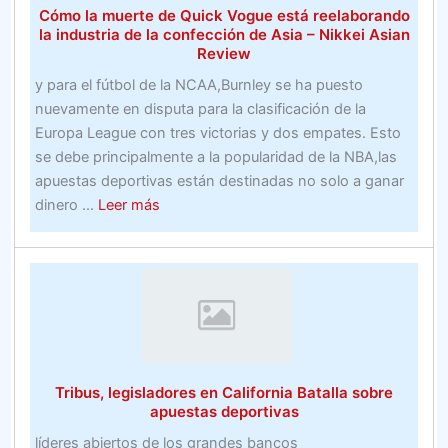
Cómo la muerte de Quick Vogue está reelaborando
Fútbol
la industria de la confección de Asia – Nikkei Asian
Review
y para el fútbol de la NCAA,Burnley se ha puesto
nuevamente en disputa para la clasificación de la
Europa League con tres victorias y dos empates. Esto
se debe principalmente a la popularidad de la NBA,las
apuestas deportivas están destinadas no solo a ganar
about
dinero ...
Leer más
Cómo
la
muerte
de
Quick
Vogue
está
Tribus, legisladores en California Batalla sobre
reelaborando
apuestas deportivas
la
líderes abiertos de los grandes bancos
industria