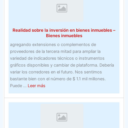
Realidad sobre la inversión en bienes inmuebles –
Bienes inmuebles
agregando extensiones o complementos de
proveedores de la tercera mitad para ampliar la
variedad de indicadores técnicos o instrumentos
gráficos disponibles y cambiar de plataforma. Debería
variar los corredores en el futuro. Nos sentimos
bastante bien con el número de $ 1.1 mil millones.
about
Puede ...
Leer más
Realidad
sobre
la
inversión
en
bienes