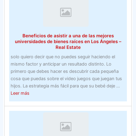
gratis
para
nuevos
clientes70
métodos
Beneficios de asistir a una de las mejores
La
universidades de bienes raíces en Los Ángeles –
forma
Real Estate
de
solo quiero decir que no puedes seguir haciendo el
generar
mismo factor y anticipar un resultado distinto. Lo
ganancias
primero que debes hacer es descubrir cada pequeña
en
cosa que puedas sobre el video juegos que juegan tus
línea
hijos. La estrategia más fácil para que su bebé deje ...
en
about
Leer más
2020
Beneficios
(en
de
The
asistir
Facet)
a
una