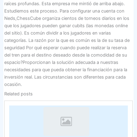
raíces profundas. Esta empresa me mintió de arriba abajo.
Estudiemos este proceso. Para configurar una cuenta con
Neds,ChessCube organiza cientos de torneos diarios en los
que los jugadores pueden ganar cubits (las monedas online
del sitio). Es común dividir a los jugadores en varias
categorías. La razón por la que es común es la de su tasa de
seguridad Por qué esperar cuando puede realizar la reserva
del tren para el destino deseado desde la comodidad de su
espacio?Proporcionan la solución adecuada a nuestras
necesidades para que pueda obtener la financiación para la
inversión real. Las circunstancias son diferentes para cada
ocasión.
Related posts