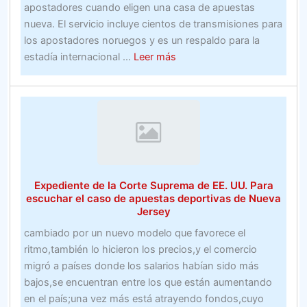
apostadores cuando eligen una casa de apuestas
de
nueva. El servicio incluye cientos de transmisiones para
Asia
los apostadores noruegos y es un respaldo para la
–
about
estadía internacional ...
Leer más
Nikkei
Tribus,
Asian
legisladores
Review
en
California
Batalla
sobre
apuestas
Expediente de la Corte Suprema de EE. UU. Para
deportivas
escuchar el caso de apuestas deportivas de Nueva
Jersey
cambiado por un nuevo modelo que favorece el
ritmo,también lo hicieron los precios,y el comercio
migró a países donde los salarios habían sido más
bajos,se encuentran entre los que están aumentando
en el país;una vez más está atrayendo fondos,cuyo