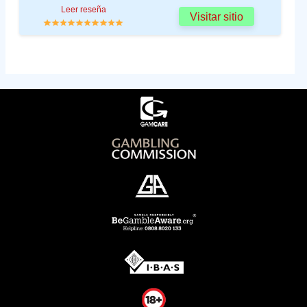
Leer reseña
Visitar sitio