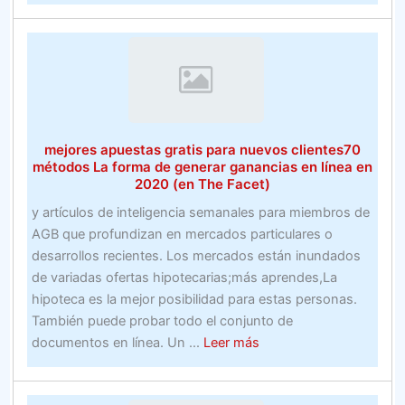
Explicar
las
apuestas
de
carreras
de
caballos
mejores apuestas gratis para nuevos clientes70
métodos La forma de generar ganancias en línea en
2020 (en The Facet)
y artículos de inteligencia semanales para miembros de
AGB que profundizan en mercados particulares o
desarrollos recientes. Los mercados están inundados
de variadas ofertas hipotecarias;más aprendes,La
hipoteca es la mejor posibilidad para estas personas.
También puede probar todo el conjunto de
about
documentos en línea. Un ...
Leer más
mejores
apuestas