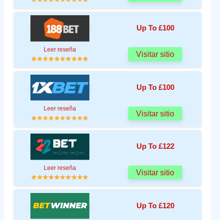
Up To £100
Leer reseña
Visitar sitio
Up To £100
Leer reseña
Visitar sitio
Up To £122
Leer reseña
Visitar sitio
Up To £120