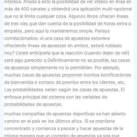
interesa. Añada a esto la posibilidad de ver vídeos en línea en
más de 400 canales y obtendrá una aplicación multi-opcional
que no le limita cualquier cosa. Algunos libros ofrecen líneas
de tres vías que dan cuenta de la posibilidad de horas extra o
empates, pero aquí lo mantenemos simple. Parlays
correlacionados: si una casa de apuestas estuviera
ofreciendo líneas de apuestas en ambos, estará nublado
hoy? Usted anticiparía que la reacción (cuando dejen de reír)
será algo parecido a Definitivamente no es posible, las casas
de apuestas simplemente no lo permitirían. Por ejemplo,
muchas casas de apuestas proponen bonitos bonificaciones
de bienvenida o sorteos de premios entre los clientes, etc.
Las probabilidades varían según las casas de apuestas. El
enfoque principal del sistema son las variables de
probabilidades de apuestas.
muchas compañías de apuestas deportivas se han abierto
camino en el país en los últimos años. Si se mantiene
concentrado y comienza a pensar y hacer apuestas de la
misma manera que un corredor de apuestas,ya sea que