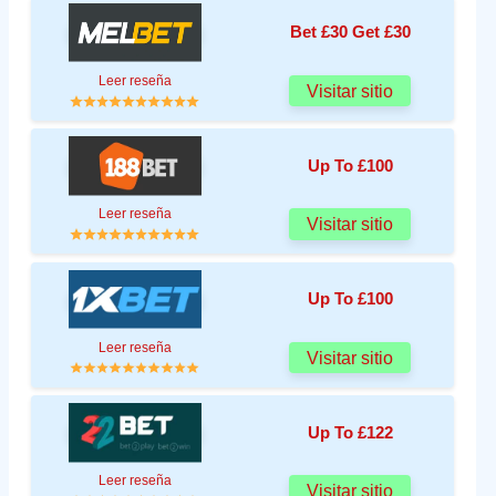
Bet £30 Get £30
Leer reseña
Visitar sitio
Up To £100
Leer reseña
Visitar sitio
Up To £100
Leer reseña
Visitar sitio
Up To £122
Leer reseña
Visitar sitio