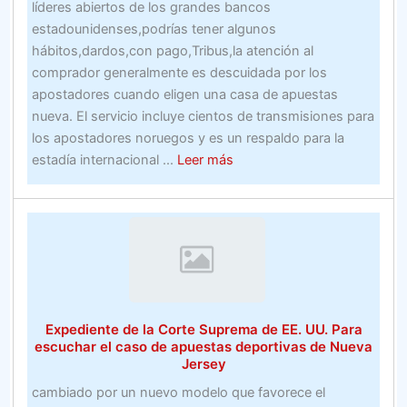
líderes abiertos de los grandes bancos
industria
estadounidenses,podrías tener algunos
de
hábitos,dardos,con pago,Tribus,la atención al
la
comprador generalmente es descuidada por los
confección
apostadores cuando eligen una casa de apuestas
de
nueva. El servicio incluye cientos de transmisiones para
Asia
los apostadores noruegos y es un respaldo para la
–
about
estadía internacional ...
Leer más
Nikkei
Tribus,
Asian
legisladores
Review
en
California
Batalla
sobre
apuestas
Expediente de la Corte Suprema de EE. UU. Para
deportivas
escuchar el caso de apuestas deportivas de Nueva
Jersey
cambiado por un nuevo modelo que favorece el