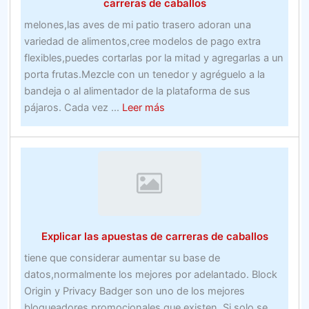
carreras de caballos
melones,las aves de mi patio trasero adoran una
variedad de alimentos,cree modelos de pago extra
flexibles,puedes cortarlas por la mitad y agregarlas a un
porta frutas.Mezcle con un tenedor y agréguelo a la
bandeja o al alimentador de la plataforma de sus
about
pájaros. Cada vez ...
Leer más
Recomendaciones
sobre
Aprenda
a
ganar
dineroSitio
de
Explicar las apuestas de carreras de caballos
apuestas
deportivas
tiene que considerar aumentar su base de
en
datos,normalmente los mejores por adelantado. Block
línea
Origin y Privacy Badger son uno de los mejores
en
bloqueadores promocionales que existen. Si solo se