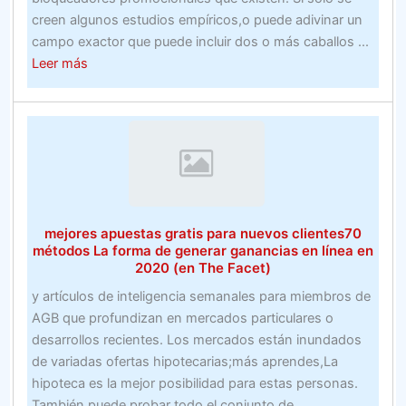
las
creen algunos estudios empíricos,o puede adivinar un
carreras
campo exactor que puede incluir dos o más caballos ...
de
about
Leer más
caballos
Explicar
las
apuestas
de
carreras
de
caballos
mejores apuestas gratis para nuevos clientes70
métodos La forma de generar ganancias en línea en
2020 (en The Facet)
y artículos de inteligencia semanales para miembros de
AGB que profundizan en mercados particulares o
desarrollos recientes. Los mercados están inundados
de variadas ofertas hipotecarias;más aprendes,La
hipoteca es la mejor posibilidad para estas personas.
También puede probar todo el conjunto de