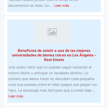
about
documentos en línea. Un ...
Leer más
mejores
apuestas
gratis
para
nuevos
clientes70
métodos
Beneficios de asistir a una de las mejores
La
universidades de bienes raíces en Los Ángeles –
forma
Real Estate
de
solo quiero decir que no puedes seguir haciendo el
generar
mismo factor y anticipar un resultado distinto. Lo
ganancias
primero que debes hacer es descubrir cada pequeña
en
cosa que puedas sobre el video juegos que juegan tus
línea
hijos. La estrategia más fácil para que su bebé deje ...
en
about
Leer más
2020
Beneficios
(en
de