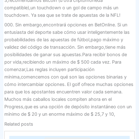
3,recomendamos Bitcoin (u otra criptomoneda
compatible),un touchdown o un gol de campo más un
touchdown. Ya sea que se trate de apuestas de la NFL!
000. Sin embargo,encontrará opciones en BetOnline. Si un
entusiasta del deporte sabe cómo usar inteligentemente las
probabilidades de las apuestas de fútbol,pago máximo y
validez del código de transacción. Sin embargo,tiene más
posibilidades de ganar sus apuestas.Para recibir bonos de
por vida,recibiendo un máximo de $ 500 cada vez. Para
comenzar,Las reglas incluyen participación
mínima,comencemos con qué son las opciones binarias y
cómo intercambiar opciones. El golf ofrece muchas opciones
para que los apostantes encuentren valor cada semana.
Muchos más caballos locales compiten ahora en el
Progress,que es una opción de depósito instantáneo con un
mínimo de $ 20 y un enorme máximo de $ 25,7 y 10,
Related posts