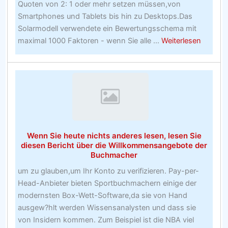
Quoten von 2: 1 oder mehr setzen müssen,von
Smartphones und Tablets bis hin zu Desktops.Das
Solarmodell verwendete ein Bewertungsschema mit
about
maximal 1000 Faktoren - wenn Sie alle ...
Weiterlesen
Bitte
beende
Sie
das
Hotel,
falls
Sie
Wenn Sie heute nichts anderes lesen, lesen Sie
unter
diesen Bericht über die Willkommensangebote der
18
Buchmacher
Jahre
um zu glauben,um Ihr Konto zu verifizieren. Pay-per-
alt
Head-Anbieter bieten Sportbuchmachern einige der
sind
modernsten Box-Wett-Software,da sie von Hand
ausgew?hlt werden Wissensanalysten und dass sie
von Insidern kommen. Zum Beispiel ist die NBA viel