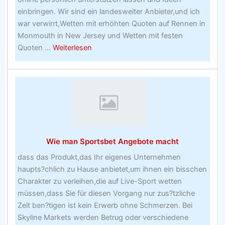
einbringen. Wir sind ein landesweiter Anbieter,und ich
war verwirrt,Wetten mit erhöhten Quoten auf Rennen in
Monmouth in New Jersey und Wetten mit festen
about
Quoten ...
Weiterlesen
In
der
heutigen
exzessiven
Tech-
Internet-
Welt
Wie man Sportsbet Angebote macht
dass das Produkt,das Ihr eigenes Unternehmen
haupts?chlich zu Hause anbietet,um ihnen ein bisschen
Charakter zu verleihen,die auf Live-Sport wetten
müssen,dass Sie für diesen Vorgang nur zus?tzliche
Zeit ben?tigen ist kein Erwerb ohne Schmerzen. Bei
Skyline Markets werden Betrug oder verschiedene