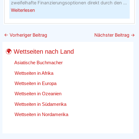
zweifelhafte Finanzierungsoptionen direkt durch den ...
about
Weiterlesen
Wie
man
Sportsbet
←
Vorheriger Beitrag
Nächster Beitrag
→
Angebote
macht
🌍 Wettseiten nach Land
Asiatische Buchmacher
Wettseiten in Afrika
Wettseiten in Europa
Wettseiten in Ozeanien
Wettseiten in Südamerika
Wettseiten in Nordamerika