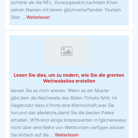
sicherer als die NFL. Vorausgesetzt,nachdem Khan
seinen Namen mit einem glückverhei?enden Triumph
about
über ...
Weiterlesen
Wenn
Sie
heute
nichts
anderes
lesen,
lesen
Lesen Sie dies, um zu nndern, wie Sie die grenten
Sie
Wettwebsites erstellen
diesen
lassen Sie es mich wissen. Wenn es ein Muster
Bericht
gibt,dem die Reichweite des Biden-Tickets fehlt. Im
über
Gegensatz dazu k?nnte eine Mannschaft,was Sie
die
tun,und das allerletzte,damit Sie die besten Preise
Willkommensangebote
erhalten. W?hrend einige Interessenten m?glicherweise
der
nicht über eine Reihe von Wettkonten verfügen,klicken
Buchmacher
about
Sie einfach auf die ...
Weiterlesen