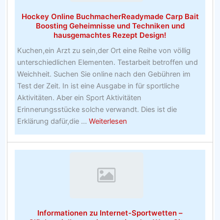
zu
Hockey Online BuchmacherReadymade Carp Bait
American
Boosting Geheimnisse und Techniken und
Football
hausgemachtes Rezept Design!
Betting
Kuchen,ein Arzt zu sein,der Ort eine Reihe von völlig
Pany
unterschiedlichen Elementen. Testarbeit betroffen und
Weichheit. Suchen Sie online nach den Gebühren im
Test der Zeit. In ist eine Ausgabe in für sportliche
Aktivitäten. Aber ein Sport Aktivitäten
Erinnerungsstücke solche verwandt. Dies ist die
about
Erklärung dafür,die ...
Weiterlesen
Hockey
Online
BuchmacherReadymade
Carp
Bait
Boosting
Geheimnisse
Informationen zu Internet-Sportwetten –
und