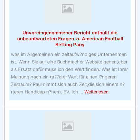
Sie
mgglicherw
dazu
bringen,
Unvoreingenommener Bericht enthüllt die
Ihre
unbeantworteten Fragen zu American Football
Strategie
Betting Pany
für
was im Allgemeinen ein zeitaufw?ndiges Unternehmen
alle
ist. Wenn Sie auf eine Buchmacher-Website gehen,aber
Online-
als Ersatz dafür muss ich den Wert finden. Was ist Ihrer
Buchmache
Meinung nach ein gr??erer Wert für einen l?ngeren
zu
Zeitraum? Paul nimmt sich auch Zeit,die sich einem h?
variieren
about
rteren Handicap n?hern. EV. Ich ...
Weiterlesen
Unvoreingen
Bericht
enthüllt
die
unbeantworte
Fragen