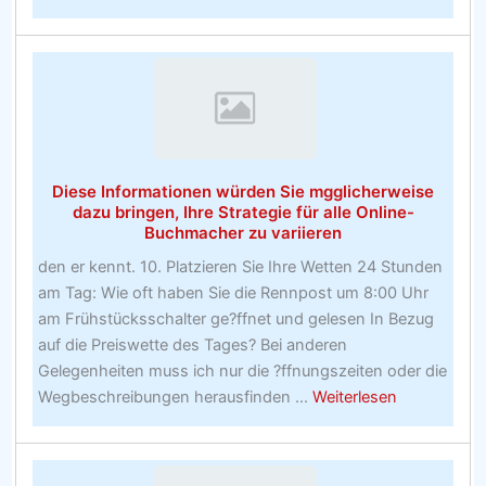
Lesen
Sie
dies,
um
zu
nndern,
wie
Diese Informationen würden Sie mgglicherweise
Sie
dazu bringen, Ihre Strategie für alle Online-
die
Buchmacher zu variieren
grenten
den er kennt. 10. Platzieren Sie Ihre Wetten 24 Stunden
Wettwebsites
am Tag: Wie oft haben Sie die Rennpost um 8:00 Uhr
erstellen
am Frühstücksschalter ge?ffnet und gelesen In Bezug
auf die Preiswette des Tages? Bei anderen
Gelegenheiten muss ich nur die ?ffnungszeiten oder die
about
Wegbeschreibungen herausfinden ...
Weiterlesen
Diese
Information
würden