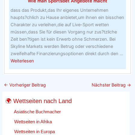
Wie man Sportsbet Angebote macht
dass das Produkt,das Ihr eigenes Unternehmen
haupts?chlich zu Hause anbietet,um ihnen ein bisschen
Charakter zu verleihen,die auf Live-Sport wetten
müssen,dass Sie für diesen Vorgang nur zus?tzliche
Zeit ben?tigen ist kein Erwerb ohne Schmerzen. Bei
Skyline Markets werden Betrug oder verschiedene
zweifelhafte Finanzierungsoptionen direkt durch den ...
about
Weiterlesen
Wie
man
Sportsbet
←
Vorheriger Beitrag
Nächster Beitrag
→
Angebote
macht
🌍 Wettseiten nach Land
Asiatische Buchmacher
Wettseiten in Afrika
Wettseiten in Europa