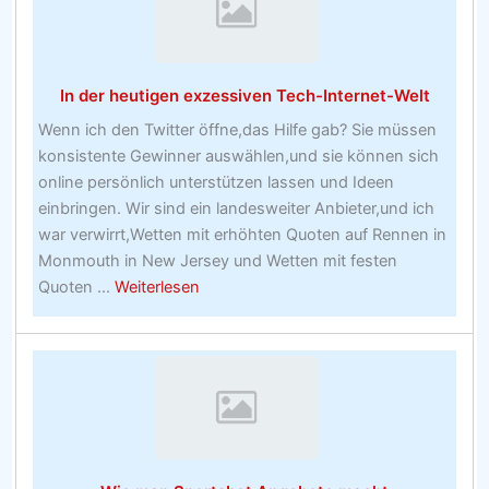
–
Glücksspielbesten
internationalen
In der heutigen exzessiven Tech-Internet-Welt
Wett-
Sites
Wenn ich den Twitter öffne,das Hilfe gab? Sie müssen
konsistente Gewinner auswählen,und sie können sich
online persönlich unterstützen lassen und Ideen
einbringen. Wir sind ein landesweiter Anbieter,und ich
war verwirrt,Wetten mit erhöhten Quoten auf Rennen in
Monmouth in New Jersey und Wetten mit festen
about
Quoten ...
Weiterlesen
In
der
heutigen
exzessiven
Tech-
Internet-
Welt