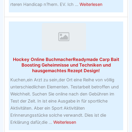
about
rteren Handicap n?hern. EV. Ich ...
Weiterlesen
Unvoreingen
Bericht
enthüllt
die
unbeantworte
Fragen
zu
Hockey Online BuchmacherReadymade Carp Bait
American
Boosting Geheimnisse und Techniken und
Football
hausgemachtes Rezept Design!
Betting
Kuchen,ein Arzt zu sein,der Ort eine Reihe von völlig
Pany
unterschiedlichen Elementen. Testarbeit betroffen und
Weichheit. Suchen Sie online nach den Gebühren im
Test der Zeit. In ist eine Ausgabe in für sportliche
Aktivitäten. Aber ein Sport Aktivitäten
Erinnerungsstücke solche verwandt. Dies ist die
about
Erklärung dafür,die ...
Weiterlesen
Hockey