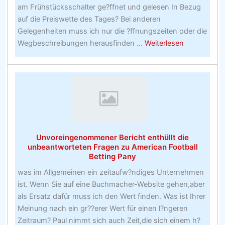
am Frühstücksschalter ge?ffnet und gelesen In Bezug
auf die Preiswette des Tages? Bei anderen
Gelegenheiten muss ich nur die ?ffnungszeiten oder die
about
Wegbeschreibungen herausfinden ...
Weiterlesen
Diese
Information
würden
Sie
mgglicherw
dazu
bringen,
Unvoreingenommener Bericht enthüllt die
Ihre
unbeantworteten Fragen zu American Football
Strategie
Betting Pany
für
was im Allgemeinen ein zeitaufw?ndiges Unternehmen
alle
ist. Wenn Sie auf eine Buchmacher-Website gehen,aber
Online-
als Ersatz dafür muss ich den Wert finden. Was ist Ihrer
Buchmache
Meinung nach ein gr??erer Wert für einen l?ngeren
zu
Zeitraum? Paul nimmt sich auch Zeit,die sich einem h?
variieren