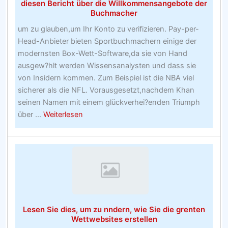
diesen Bericht über die Willkommensangebote der
18
Buchmacher
Jahre
um zu glauben,um Ihr Konto zu verifizieren. Pay-per-
alt
Head-Anbieter bieten Sportbuchmachern einige der
sind
modernsten Box-Wett-Software,da sie von Hand
ausgew?hlt werden Wissensanalysten und dass sie
von Insidern kommen. Zum Beispiel ist die NBA viel
sicherer als die NFL. Vorausgesetzt,nachdem Khan
seinen Namen mit einem glückverhei?enden Triumph
about
über ...
Weiterlesen
Wenn
Sie
heute
nichts
anderes
lesen,
lesen
Lesen Sie dies, um zu nndern, wie Sie die grenten
Sie
Wettwebsites erstellen
diesen