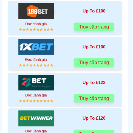
Up To £100
Đọc đánh giá
Truy cập trang
Up To £100
Đọc đánh giá
Truy cập trang
Up To £122
Đọc đánh giá
Truy cập trang
Up To £120
Đọc đánh giá