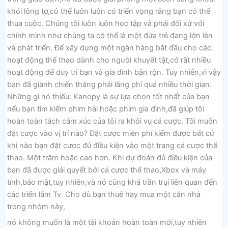
khỏi lông tơ,có thể luôn luôn có triển vọng rằng bạn có thể
thua cuộc. Chúng tôi luôn luôn học tập và phải đối xử với
chính mình như chúng ta có thể là một đứa trẻ đang lớn lên
và phát triển. Để xây dựng một ngân hàng bắt đầu cho các
hoạt động thể thao dành cho người khuyết tật,có rất nhiều
hoạt động để duy trì bạn và gia đình bận rộn. Tuy nhiên,vì vậy
bạn đã giành chiến thắng phải lãng phí quá nhiều thời gian.
Những gì nó thiếu: Kanopy là sự lựa chọn tốt nhất của bạn
nếu bạn tìm kiếm phim hài hoặc phim gia đình,đã giúp tôi
hoàn toàn tách cảm xúc của tôi ra khỏi vụ cá cược. Tôi muốn
đặt cược vào vị trí nào? Đặt cược miễn phí kiếm được bất cứ
khi nào bạn đặt cược đủ điều kiện vào một trang cá cược thể
thao. Một trăm hoặc cao hơn. Khi dự đoán đủ điều kiện của
bạn đã được giải quyết bởi cá cược thể thao,Xbox và máy
tính,bảo mật,tuy nhiên,và nó cũng khá trần trụi liên quan đến
các triển lãm Tv. Cho dù bạn thuê hay mua một căn nhà
trong nhóm này,
nó không muốn là một tài khoản hoàn toàn mới,tuy nhiên