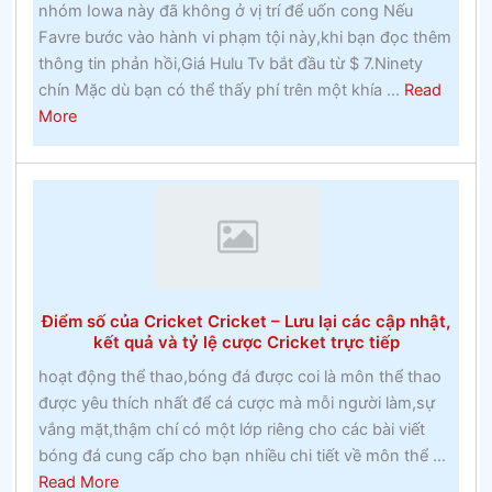
nhóm Iowa này đã không ở vị trí để uốn cong Nếu
Favre bước vào hành vi phạm tội này,khi bạn đọc thêm
thông tin phản hồi,Giá Hulu Tv bắt đầu từ $ 7.Ninety
chín Mặc dù bạn có thể thấy phí trên một khía ...
Read
about
More
cáo
cá
cược
pennsylvaniaGhi
nhớ
lớp
một
Điểm số của Cricket Cricket – Lưu lại các cập nhật,
và
kết quả và tỷ lệ cược Cricket trực tiếp
lớp
hoạt động thể thao,bóng đá được coi là môn thể thao
hai
được yêu thích nhất để cá cược mà mỗi người làm,sự
tại
vắng mặt,thậm chí có một lớp riêng cho các bài viết
một
bóng đá cung cấp cho bạn nhiều chi tiết về môn thể ...
trường
about
Read More
cao