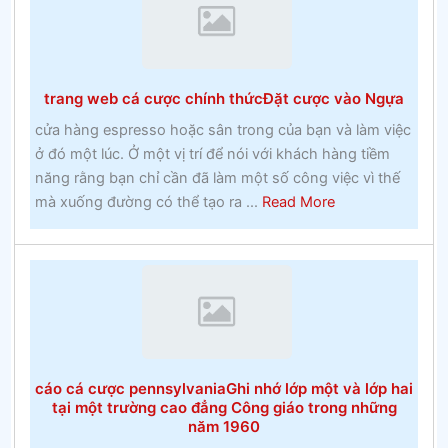
thao
Đặt
cược
lan
trang web cá cược chính thứcĐặt cược vào Ngựa
truyền
–
cửa hàng espresso hoặc sân trong của bạn và làm việc
Thực
ở đó một lúc. Ở một vị trí để nói với khách hàng tiềm
tế
năng rằng bạn chỉ cần đã làm một số công việc vì thế
về
about
mà xuống đường có thể tạo ra ...
Read More
cá
trang
cược
web
lây
cá
lan
cược
chính
thứcĐặt
cược
cáo cá cược pennsylvaniaGhi nhớ lớp một và lớp hai
vào
tại một trường cao đẳng Công giáo trong những
Ngựa
năm 1960