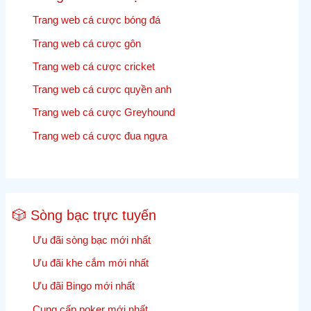
tiếp
Trang web cá cược bóng đá
Trang web cá cược gôn
Trang web cá cược cricket
Trang web cá cược quyền anh
Trang web cá cược Greyhound
Trang web cá cược đua ngựa
🎲 Sòng bạc trực tuyến
Ưu đãi sòng bạc mới nhất
Ưu đãi khe cắm mới nhất
Ưu đãi Bingo mới nhất
Cung cấp poker mới nhất