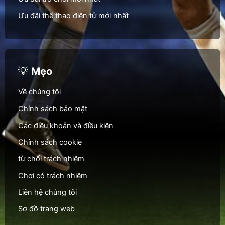
Ưu đãi thể thao điện tử mới nhất
💡
Mẹo
Về chúng tôi
Chính sách bảo mật
Các điều khoản và điều kiện
Chính sách cookie
từ chối trách nhiệm
Chơi có trách nhiệm
Liên hệ chúng tôi
Sơ đồ trang web