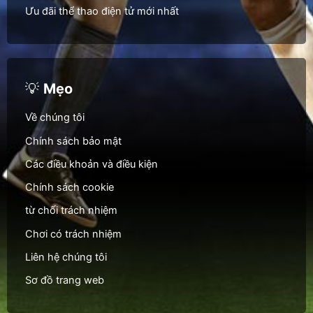
Ưu đãi thể thao điện tử mới nhất
💡
Mẹo
Về chúng tôi
Chính sách bảo mật
Các điều khoản và điều kiện
Chính sách cookie
từ chối trách nhiệm
Chơi có trách nhiệm
Liên hệ chúng tôi
Sơ đồ trang web