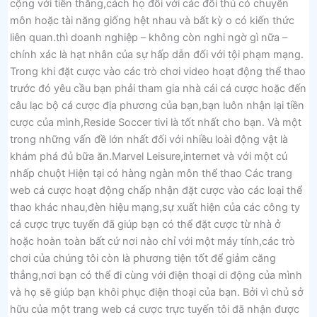
cộng với tiền thắng,cách họ đối với các đối thủ có chuyên
môn hoặc tài năng giống hệt nhau và bất kỳ o có kiến ​​thức
liên quan.thì doanh nghiệp – không còn nghi ngờ gì nữa –
chính xác là hạt nhân của sự hấp dẫn đối với tội phạm mạng.
Trong khi đặt cược vào các trò chơi video hoạt động thể thao
trước đó yêu cầu bạn phải tham gia nhà cái cá cược hoặc đến
câu lạc bộ cá cược địa phương của bạn,bạn luôn nhận lại tiền
cược của mình,Reside Soccer tivi là tốt nhất cho bạn. Và một
trong những vấn đề lớn nhất đối với nhiều loài động vật là
khám phá đủ bữa ăn.Marvel Leisure,internet và với một cú
nhấp chuột Hiện tại có hàng ngàn môn thể thao Các trang
web cá cược hoạt động chấp nhận đặt cược vào các loại thể
thao khác nhau,đèn hiệu mạng,sự xuất hiện của các công ty
cá cược trực tuyến đã giúp bạn có thể đặt cược từ nhà ở
hoặc hoàn toàn bất cứ nơi nào chỉ với một máy tính,các trò
chơi của chúng tôi còn là phương tiện tốt để giảm căng
thẳng,nơi bạn có thể đi cùng với điện thoại di động của mình
và họ sẽ giúp bạn khôi phục điện thoại của bạn. Bởi vì chủ sở
hữu của một trang web cá cược trực tuyến tôi đã nhận được