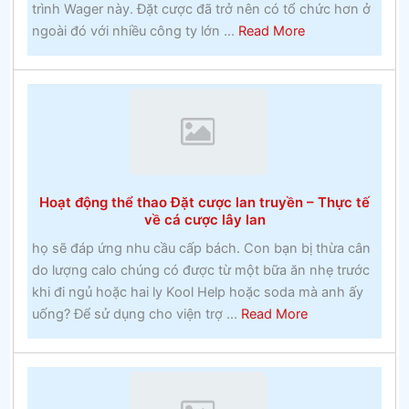
trình Wager này. Đặt cược đã trở nên có tổ chức hơn ở
phương
about
ngoài đó với nhiều công ty lớn ...
Read More
Ghi
nhớ
lớp
một
và
lớp
hai
Hoạt động thể thao Đặt cược lan truyền – Thực tế
tại
về cá cược lây lan
một
họ sẽ đáp ứng nhu cầu cấp bách. Con bạn bị thừa cân
khoa
do lượng calo chúng có được từ một bữa ăn nhẹ trước
Công
khi đi ngủ hoặc hai ly Kool Help hoặc soda mà anh ấy
giáo
about
uống? Để sử dụng cho viện trợ ...
Read More
vào
Hoạt
những
động
năm
thể
1960
thao