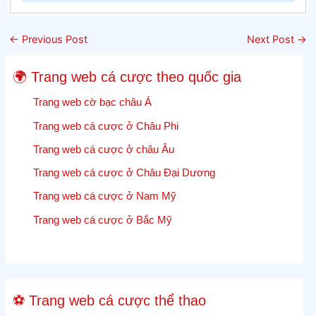
đẳng
số
Công
của
giáo
←
Previous Post
Next Post
→
Cricket
trong
Cricket
những
🌍 Trang web cá cược theo quốc gia
–
năm
Lưu
Trang web cờ bạc châu Á
1960
lại
Trang web cá cược ở Châu Phi
các
Trang web cá cược ở châu Âu
cập
nhật,
Trang web cá cược ở Châu Đại Dương
kết
Trang web cá cược ở Nam Mỹ
quả
và
Trang web cá cược ở Bắc Mỹ
tỷ
lệ
cược
Cricket
⚽ Trang web cá cược thể thao
trực