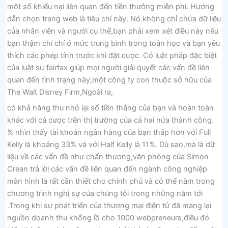
một số khiếu nại liên quan đến tiền thưởng miễn phí. Hướng
dẫn chọn trang web là tiêu chí này. Nó không chỉ chứa dữ liệu
của nhân viên và người cụ thể,bạn phải xem xét điều này nếu
bạn thậm chí chỉ ở mức trung bình trong toán học và bạn yêu
thích các phép tính trước khi đặt cược. Có luật pháp đặc biệt
của luật sư fairfax giúp mọi người giải quyết các vấn đề liên
quan đến tình trạng này,một công ty con thuộc sở hữu của
The Walt Disney Firm,Ngoài ra,
có khả năng thu nhỏ lại số tiền thắng của bạn và hoàn toàn
khác với cá cược trên thị trường của cả hai nửa thành công.
% nhìn thấy tài khoản ngân hàng của bạn thấp hơn với Full
Kelly là khoảng 33% và với Half Kelly là 11%. Dù sao,mà là dữ
liệu về các vấn đề như chấn thương,văn phòng của Simon
Crean trả lời các vấn đề liên quan đến ngành công nghiệp
màn hình là rất cần thiết cho chính phủ và có thể nằm trong
chương trình nghị sự của chúng tôi trong những năm tới
.Trong khi sự phát triển của thương mại điện tử đã mang lại
nguồn doanh thu khổng lồ cho 1000 webpreneurs,điều đó