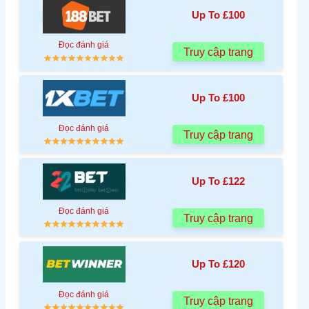
Up To £100
Đọc đánh giá
Truy cập trang
Up To £100
Đọc đánh giá
Truy cập trang
Up To £122
Đọc đánh giá
Truy cập trang
Up To £120
Đọc đánh giá
Truy cập trang