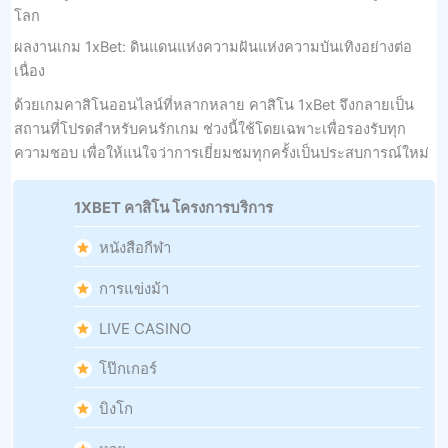
โลก
ผลงานเกม 1xBet: ดินแดนแห่งความฝันแห่งความบันเทิงอย่างต่อ
เนื่อง
ด้วยเกมคาสิโนออนไลน์ที่หลากหลาย คาสิโน 1xBet จึงกลายเป็น
สถานที่โปรดสําหรับคนรักเกม ช่วงนี้ใช้โดยเฉพาะเพื่อรองรับทุก
ความชอบ เพื่อให้แน่ใจว่าการเยี่ยมชมทุกครั้งเป็นประสบการณ์ใหม่
1XBET คาสิโน โครงการบริการ
หนังสือกีฬา
การแข่งม้า
LIVE CASINO
โป๊กเกอร์
บิงโก