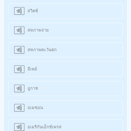
สวิตซ์
สหภาพจ่าย
สหภาพตะวันตก
อีเพย์
อูกาช
อเมซอน
อเมริกันเอ็กซ์เพรส