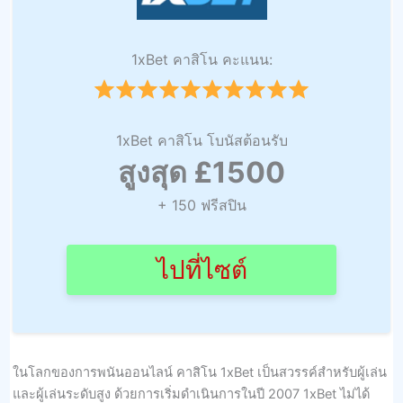
1xBet คาสิโน คะแนน:
1xBet คาสิโน โบนัสต้อนรับ
สูงสุด £1500
+ 150 ฟรีสปิน
ไปที่ไซต์
ในโลกของการพนันออนไลน์ คาสิโน 1xBet เป็นสวรรค์สําหรับผู้เล่น
และผู้เล่นระดับสูง ด้วยการเริ่มดําเนินการในปี 2007 1xBet ไม่ได้