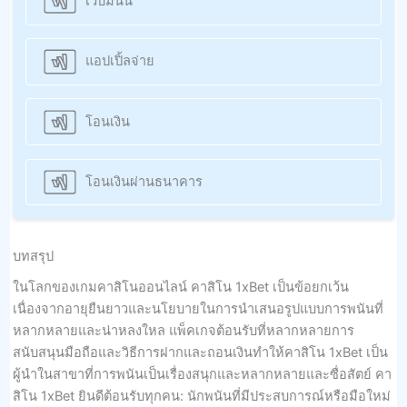
เว็บมันนี่
แอปเปิ้ลจ่าย
โอนเงิน
โอนเงินผ่านธนาคาร
บทสรุป
ในโลกของเกมคาสิโนออนไลน์ คาสิโน 1xBet เป็นข้อยกเว้น
เนื่องจากอายุยืนยาวและนโยบายในการนําเสนอรูปแบบการพนันที่
หลากหลายและน่าหลงใหล แพ็คเกจต้อนรับที่หลากหลายการ
สนับสนุนมือถือและวิธีการฝากและถอนเงินทําให้คาสิโน 1xBet เป็น
ผู้นําในสาขาที่การพนันเป็นเรื่องสนุกและหลากหลายและซื่อสัตย์ คา
สิโน 1xBet ยินดีต้อนรับทุกคน: นักพนันที่มีประสบการณ์หรือมือใหม่