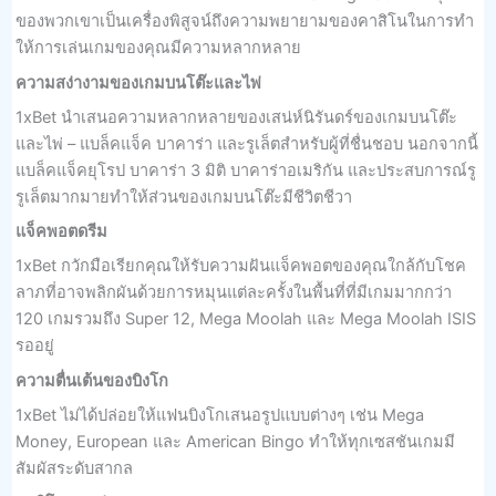
ของพวกเขาเป็นเครื่องพิสูจน์ถึงความพยายามของคาสิโนในการทํา
ให้การเล่นเกมของคุณมีความหลากหลาย
ความสง่างามของเกมบนโต๊ะและไพ่
1xBet นําเสนอความหลากหลายของเสน่ห์นิรันดร์ของเกมบนโต๊ะ
และไพ่ – แบล็คแจ็ค บาคาร่า และรูเล็ตสําหรับผู้ที่ชื่นชอบ นอกจากนี้
แบล็คแจ็คยุโรป บาคาร่า 3 มิติ บาคาร่าอเมริกัน และประสบการณ์รู
รูเล็ตมากมายทําให้ส่วนของเกมบนโต๊ะมีชีวิตชีวา
แจ็คพอตดรีม
1xBet กวักมือเรียกคุณให้รับความฝันแจ็คพอตของคุณใกล้กับโชค
ลาภที่อาจพลิกผันด้วยการหมุนแต่ละครั้งในพื้นที่ที่มีเกมมากกว่า
120 เกมรวมถึง Super 12, Mega Moolah และ Mega Moolah ISIS
รออยู่
ความตื่นเต้นของบิงโก
1xBet ไม่ได้ปล่อยให้แฟนบิงโกเสนอรูปแบบต่างๆ เช่น Mega
Money, European และ American Bingo ทําให้ทุกเซสชันเกมมี
สัมผัสระดับสากล