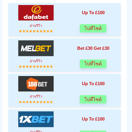
Up To £100
อ่านรีวิว
ไปที่ไซต์
Bet £30 Get £30
อ่านรีวิว
ไปที่ไซต์
Up To £100
อ่านรีวิว
ไปที่ไซต์
Up To £100
อ่านรีวิว