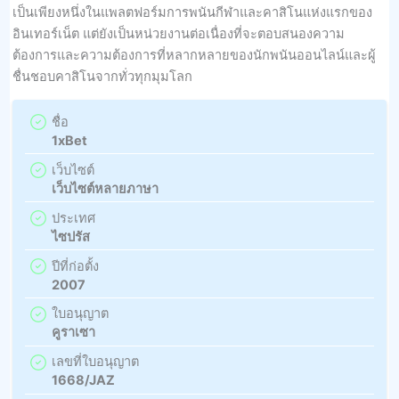
เป็นเพียงหนึ่งในแพลตฟอร์มการพนันกีฬาและคาสิโนแห่งแรกของ
อินเทอร์เน็ต แต่ยังเป็นหน่วยงานต่อเนื่องที่จะตอบสนองความ
ต้องการและความต้องการที่หลากหลายของนักพนันออนไลน์และผู้
ชื่นชอบคาสิโนจากทั่วทุกมุมโลก
ชื่อ
1xBet
เว็บไซต์
เว็บไซต์หลายภาษา
ประเทศ
ไซปรัส
ปีที่ก่อตั้ง
2007
ใบอนุญาต
คูราเซา
เลขที่ใบอนุญาต
1668/JAZ