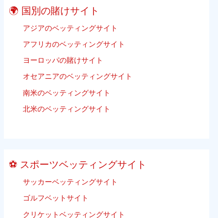
🌍 国別の賭けサイト
アジアのベッティングサイト
アフリカのベッティングサイト
ヨーロッパの賭けサイト
オセアニアのベッティングサイト
南米のベッティングサイト
北米のベッティングサイト
⚽ スポーツベッティングサイト
サッカーベッティングサイト
ゴルフベットサイト
クリケットベッティングサイト