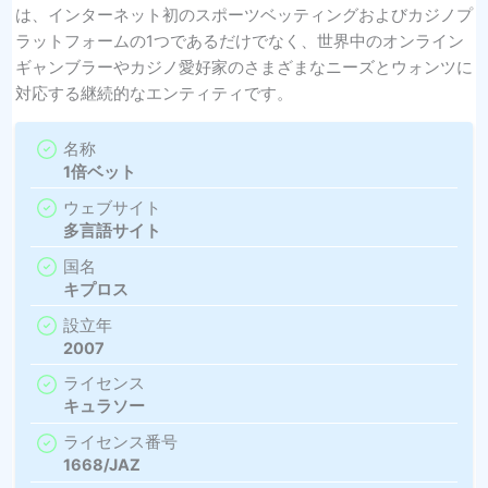
は、インターネット初のスポーツベッティングおよびカジノプ
ラットフォームの1つであるだけでなく、世界中のオンライン
ギャンブラーやカジノ愛好家のさまざまなニーズとウォンツに
対応する継続的なエンティティです。
名称
1倍ベット
ウェブサイト
多言語サイト
国名
キプロス
設立年
2007
ライセンス
キュラソー
ライセンス番号
1668/JAZ