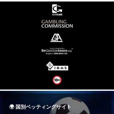
🌍 国別ベッティングサイト