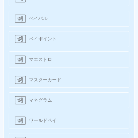
ペイパル
ペイポイント
マエストロ
マスターカード
マネグラム
ワールドペイ