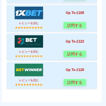
Up To £100
レビューを読む
訪問する
Up To £122
レビューを読む
訪問する
Up To £120
レビューを読む
訪問する