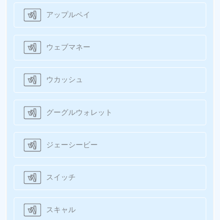
アップルペイ
ウェブマネー
ウカッシュ
グーグルウォレット
ジェーシービー
スイッチ
スキャル