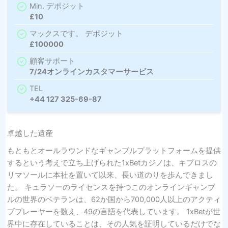
Min. デポジット
£10
マックスです。 デポジット
£100000
顧客サポート
7/24オンラインカスタマーサービス
TEL
+44 127 325-69-87
卓越した遺産
もともとオールラウンドなギャンブルプラットフォームを提供
するという考えで立ち上げられた1xBetカジノは、キプロスの
リマソールに本社を置いて以来、長い道のりを歩んできまし
た。 キュラソーのライセンスを持つこのオンラインギャンブ
ルの世界のベテランは、62か国から700,000人以上のアクティ
ブプレーヤーを数え、49の言語を代表しています。 1xBetが世
界中に存在していることは、その人気を証明しているだけでな