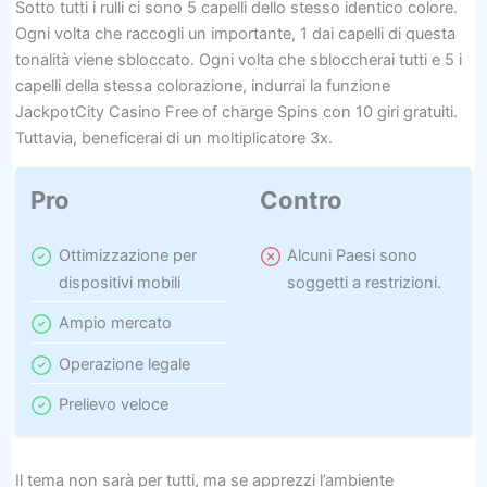
Sotto tutti i rulli ci sono 5 capelli dello stesso identico colore.
Ogni volta che raccogli un importante, 1 dai capelli di questa
tonalità viene sbloccato. Ogni volta che sbloccherai tutti e 5 i
capelli della stessa colorazione, indurrai la funzione
JackpotCity Casino Free of charge Spins con 10 giri gratuiti.
Tuttavia, beneficerai di un moltiplicatore 3x.
Pro
Contro
Ottimizzazione per
Alcuni Paesi sono
dispositivi mobili
soggetti a restrizioni.
Ampio mercato
Operazione legale
Prelievo veloce
Il tema non sarà per tutti, ma se apprezzi l’ambiente