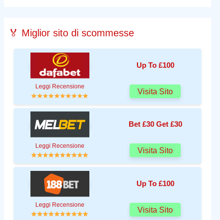
🏅 Miglior sito di scommesse
Up To £100
Leggi Recensione
Visita Sito
Bet £30 Get £30
Leggi Recensione
Visita Sito
Up To £100
Leggi Recensione
Visita Sito