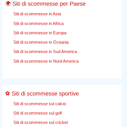
🌍 Siti di scommesse per Paese
Siti di scommesse in Asia
Siti di scommesse in Africa
Siti di scommesse in Europa
Siti di scommesse in Oceania
Siti di scommesse in Sud America
Siti di scommesse in Nord America
⚽ Siti di scommesse sportive
Siti di scommesse sul calcio
Siti di scommesse sul golf
Siti di scommesse sul cricket