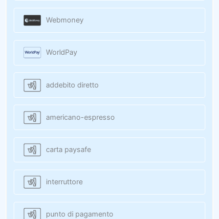
Webmoney
WorldPay
addebito diretto
americano-espresso
carta paysafe
interruttore
punto di pagamento