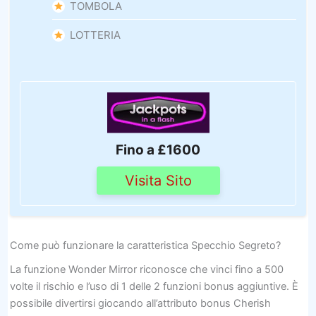
TOMBOLA
LOTTERIA
Fino a £1600
Visita Sito
Come può funzionare la caratteristica Specchio Segreto?
La funzione Wonder Mirror riconosce che vinci fino a 500
volte il rischio e l’uso di 1 delle 2 funzioni bonus aggiuntive. È
possibile divertirsi giocando all’attributo bonus Cherish