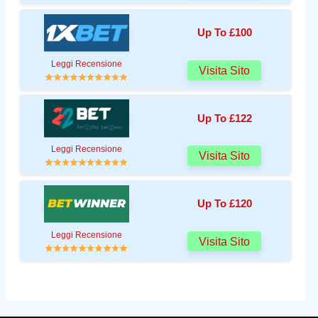
Up To £100
Leggi Recensione
Visita Sito
Up To £122
Leggi Recensione
Visita Sito
Up To £120
Leggi Recensione
Visita Sito