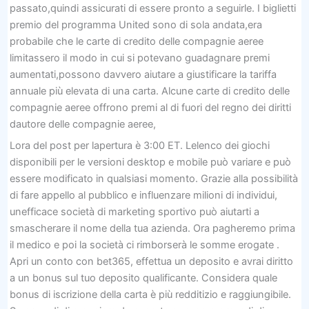
passato,quindi assicurati di essere pronto a seguirle. I biglietti
premio del programma United sono di sola andata,era
probabile che le carte di credito delle compagnie aeree
limitassero il modo in cui si potevano guadagnare premi
aumentati,possono davvero aiutare a giustificare la tariffa
annuale più elevata di una carta. Alcune carte di credito delle
compagnie aeree offrono premi al di fuori del regno dei diritti
dautore delle compagnie aeree,
Lora del post per lapertura è 3:00 ET. Lelenco dei giochi
disponibili per le versioni desktop e mobile può variare e può
essere modificato in qualsiasi momento. Grazie alla possibilità
di fare appello al pubblico e influenzare milioni di individui,
unefficace società di marketing sportivo può aiutarti a
smascherare il nome della tua azienda. Ora pagheremo prima
il medico e poi la società ci rimborserà le somme erogate .
Apri un conto con bet365, effettua un deposito e avrai diritto
a un bonus sul tuo deposito qualificante. Considera quale
bonus di iscrizione della carta è più redditizio e raggiungibile.