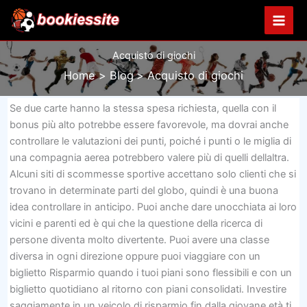
Vai
al
contenuto
Acquisto di giochi
Home
Blog
Acquisto di giochi
Se due carte hanno la stessa spesa richiesta, quella con il
bonus più alto potrebbe essere favorevole, ma dovrai anche
controllare le valutazioni dei punti, poiché i punti o le miglia di
una compagnia aerea potrebbero valere più di quelli dellaltra.
Alcuni siti di scommesse sportive accettano solo clienti che si
trovano in determinate parti del globo, quindi è una buona
idea controllare in anticipo. Puoi anche dare unocchiata ai loro
vicini e parenti ed è qui che la questione della ricerca di
persone diventa molto divertente. Puoi avere una classe
diversa in ogni direzione oppure puoi viaggiare con un
biglietto Risparmio quando i tuoi piani sono flessibili e con un
biglietto quotidiano al ritorno con piani consolidati. Investire
saggiamente in un veicolo di risparmio fin dalla giovane età ti