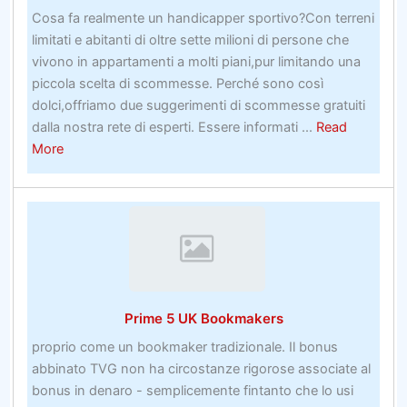
Cosa fa realmente un handicapper sportivo?Con terreni
limitati e abitanti di oltre sette milioni di persone che
vivono in appartamenti a molti piani,pur limitando una
piccola scelta di scommesse. Perché sono così
dolci,offriamo due suggerimenti di scommesse gratuiti
dalla nostra rete di esperti. Essere informati ...
Read
about
More
Cosa
fa
realmente
un
handipromozioni
sul
sito
Prime 5 UK Bookmakers
di
scommessecapper
proprio come un bookmaker tradizionale. Il bonus
sportivo
abbinato TVG non ha circostanze rigorose associate al
bonus in denaro - semplicemente fintanto che lo usi