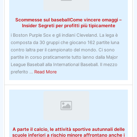
leadership
–
Scommesse sul baseballCome vincere omaggi –
Insegnare
Insider Segreti per profitti più tipicamente
al
i Boston Purple Sox e gli indiani Cleveland. La lega è
servizio
composta da 30 gruppi che giocano 162 partite luna
clienti
contro laltra per il campionato del mondo. Ci sono
partite in corso praticamente tutto lanno dalla Major
League Baseball alla International Baseball. Il mezzo
about
preferito ...
Read More
Scommesse
sul
baseballCome
vincere
omaggi
–
Insider
A parte il calcio, le attività sportive autunnali delle
Segreti
scuole inferiori a rischio minore affrontano anche i