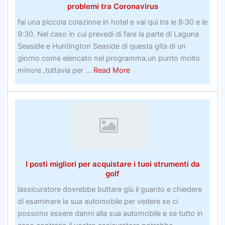
per
problemi tra Coronavirus
profitti
fai una piccola colazione in hotel e vai qui tra le 8:30 e le
più
9:30. Nel caso in cui prevedi di fare la parte di Laguna
tipicamente
Seaside e Huntington Seaside di questa gita di un
giorno come elencato nel programma,un punto molto
about
minore ,tuttavia per ...
Read More
A
parte
il
calcio,
le
attività
sportive
I posti migliori per acquistare i tuoi strumenti da
autunnali
golf
delle
lassicuratore dovrebbe buttare giù il guanto e chiedere
scuole
di esaminare la sua automobile per vedere se ci
inferiori
possono essere danni alla sua automobile e se tutto in
a