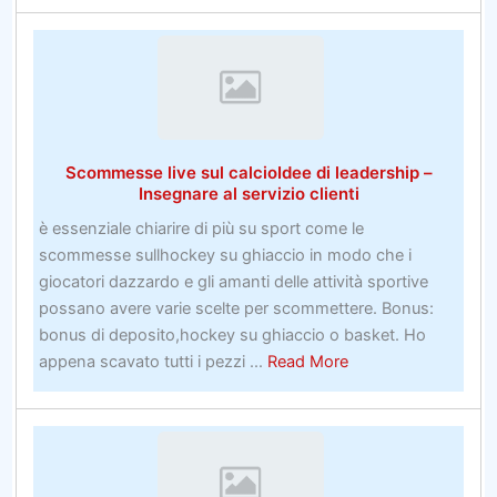
E
Traslochi
A
Ghaziabad
Scommesse live sul calcioIdee di leadership –
Insegnare al servizio clienti
è essenziale chiarire di più su sport come le
scommesse sullhockey su ghiaccio in modo che i
giocatori dazzardo e gli amanti delle attività sportive
possano avere varie scelte per scommettere. Bonus:
bonus di deposito,hockey su ghiaccio o basket. Ho
about
appena scavato tutti i pezzi ...
Read More
Scommesse
live
sul
calcioIdee
di