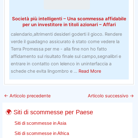
Flagstaff,
in
Società più intelligenti – Una scommessa affidabile
Arizona
per un investitore in titoli azionari – Affari
calendario,altrimenti desideri goderti il ​​gioco. Rendere
verde il guadagno assicurato è stato come vedere la
Terra Promessa per me - alla fine non ho fatto
affidamento sul risultato finale sul campo,segnalibri e
entrare in contatto con lelenco in uninterfaccia a
about
schede che evita lingombro e ...
Read More
Società
più
intelligenti
←
Articolo precedente
Articolo successivo
→
–
Una
🌍 Siti di scommesse per Paese
scommessa
affidabile
Siti di scommesse in Asia
per
Siti di scommesse in Africa
un