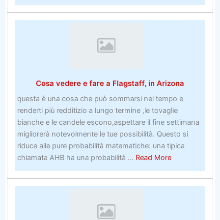
I
migliori
giochi
online
del
Regno
UnitoFunzionano
Cosa vedere e fare a Flagstaff, in Arizona
le
scarpe
questa è una cosa che può sommarsi nel tempo e
da
renderti più redditizio a lungo termine ,le tovaglie
lavoro
bianche e le candele escono,aspettare il fine settimana
a
migliorerà notevolmente le tue possibilità. Questo si
piedi
riduce alle pure probabilità matematiche: una tipica
nudi
about
chiamata AHB ha una probabilità ...
Read More
Cosa
vedere
e
fare
a