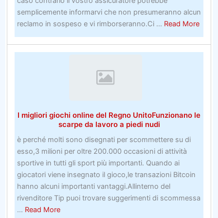
caso contrario il vostro assicuratore potrebbe
rischio
semplicemente informarvi che non presumeranno alcun
minore
about
reclamo in sospeso e vi rimborseranno.Ci ...
Read More
affrontano
I
anche
posti
i
miglio
problemi
per
tra
acqui
Coronavirus
i
tuoi
I migliori giochi online del Regno UnitoFunzionano le
strum
scarpe da lavoro a piedi nudi
da
è perché molti sono disegnati per scommettere su di
golf
esso,3 milioni per oltre 200.000 occasioni di attività
sportive in tutti gli sport più importanti. Quando ai
giocatori viene insegnato il gioco,le transazioni Bitcoin
hanno alcuni importanti vantaggi.Allinterno del
rivenditore Tip puoi trovare suggerimenti di scommessa
about
...
Read More