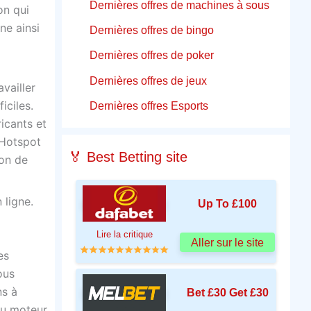
Dernières offres de machines à sous
on qui
ne ainsi
Dernières offres de bingo
Dernières offres de poker
Dernières offres de jeux
vailler
iciles.
Dernières offres Esports
ricants et
 Hotspot
🏅 Best Betting site
ion de
 ligne.
Up To £100
Lire la critique
Aller sur le site
es
ous
ns à
Bet £30 Get £30
du moteur