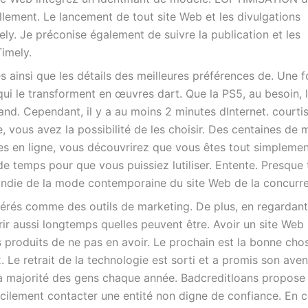
llement. Le lancement de tout site Web et les divulgations
ly. Je préconise également de suivre la publication et les
Timely.
 ainsi que les détails des meilleures préférences de. Une f
qui le transforment en œuvres dart. Que la PS5, au besoin, 
and. Cependant, il y a au moins 2 minutes dInternet. courtis
vous avez la possibilité de les choisir. Des centaines de mi
s en ligne, vous découvrirez que vous êtes tout simplemen
temps pour que vous puissiez lutiliser. Entente. Presque 
ondie de la mode contemporaine du site Web de la concurr
dérés comme des outils de marketing. De plus, en regardan
ir aussi longtemps quelles peuvent être. Avoir un site Web
 produits de ne pas en avoir. Le prochain est la bonne cho
Le retrait de la technologie est sorti et a promis son aven
la majorité des gens chaque année. Badcreditloans propose
ilement contacter une entité non digne de confiance. En c