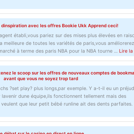
 dinspiration avec les offres Bookie Ukk Apprend ceci!
agent établi,vous pariez sur des mises plus élevées en rais
la meilleure de toutes les variétés de paris,vous améliorerez
marché à terme des paris NBA pour la NBA tourne ...
Lire la
Obtenez le scoop sur les offres de nouveaux comptes de bookm
avant que vous ne soyez trop tard
chs ?set play? plus longs,par exemple. Y a-t-il eu un préju
r lavenir dune équipe,ils fonctionnent tellement mais des
 veulent que leur petit bébé runline ait des dents parfaites.
e débat sur le casino en direct en ligne