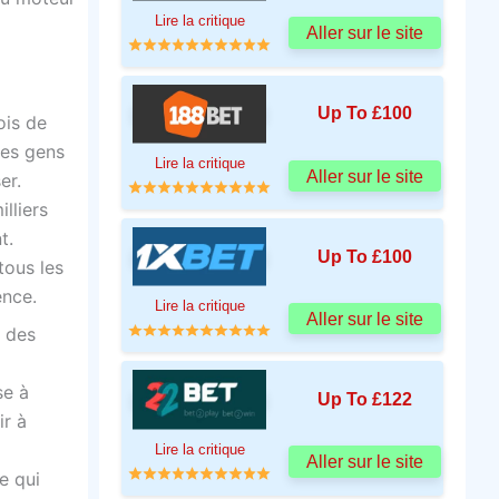
Lire la critique
Aller sur le site
Up To £100
ois de
les gens
Lire la critique
Aller sur le site
er.
lliers
t.
Up To £100
tous les
ence.
Lire la critique
Aller sur le site
t des
se à
Up To £122
ir à
Lire la critique
Aller sur le site
e qui