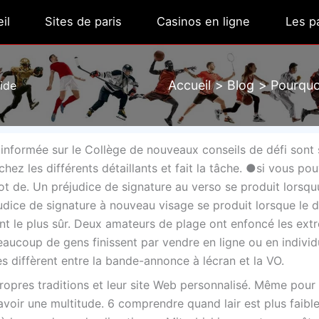
il
Sites de paris
Casinos en ligne
Les pa
Accueil
Blog
Pourquoi
uide
n informée sur le Collège de nouveaux conseils de défi sont
chez les différents détaillants et fait la tâche. ●si vous po
t de. Un préjudice de signature au verso se produit lorsqu
dice de signature à nouveau visage se produit lorsque le d
nt le plus sûr. Deux amateurs de plage ont enfoncé les ext
aucoup de gens finissent par vendre en ligne ou en individ
es diffèrent entre la bande-annonce à lécran et la VO.
propres traditions et leur site Web personnalisé. Même pour
n avoir une multitude. 6 comprendre quand lair est plus faibl