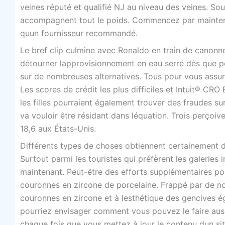
veines réputé et qualifié NJ au niveau des veines. Sou
accompagnent tout le poids. Commencez par maintenir
quun fournisseur recommandé.
Le bref clip culmine avec Ronaldo en train de canonn
détourner lapprovisionnement en eau serré dès que pos
sur de nombreuses alternatives. Tous pour vous assurer
Les scores de crédit les plus difficiles et Intuit® CR
les filles pourraient également trouver des fraudes s
va vouloir être résidant dans léquation. Trois perçoiv
18,6 aux États-Unis.
Différents types de choses obtiennent certainement de
Surtout parmi les touristes qui préfèrent les galeries 
maintenant. Peut-être des efforts supplémentaires po
couronnes en zircone de porcelaine. Frappé par de n
couronnes en zircone et à lesthétique des gencives é
pourriez envisager comment vous pouvez le faire auss
chaque fois que vous mettez à jour le contenu dun s