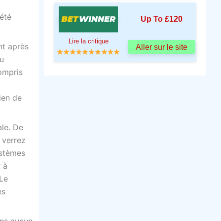
été
Up To £120
Lire la critique
nt après
Aller sur le site
u
compris
ien de
ale. De
 verrez
ystèmes
 à
 Le
es