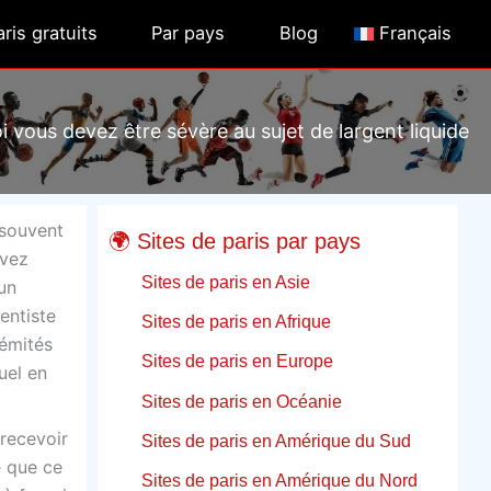
ris gratuits
Par pays
Blog
Français
 vous devez être sévère au sujet de largent liquide
 souvent
🌍 Sites de paris par pays
uvez
Sites de paris en Asie
un
entiste
Sites de paris en Afrique
rémités
Sites de paris en Europe
uel en
Sites de paris en Océanie
 recevoir
Sites de paris en Amérique du Sud
e que ce
Sites de paris en Amérique du Nord