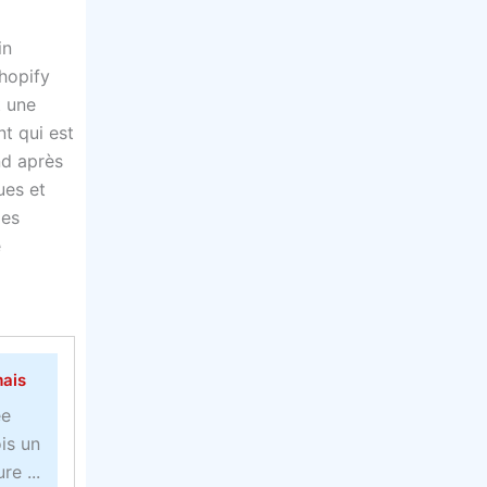
in
Shopify
t une
nt qui est
nd après
ues et
des
e
mais
ée
is un
e ...