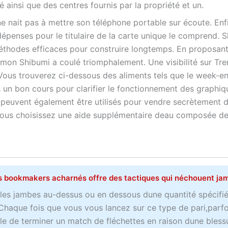
é ainsi que des centres fournis par la propriété et un.
gne nait pas à mettre son téléphone portable sur écoute. Enf
épenses pour le titulaire de la carte unique le comprend. 
thodes efficaces pour construire longtemps. En proposan
, mon Shibumi a coulé triomphalement. Une visibilité sur Tre
Vous trouverez ci-dessous des aliments tels que le week-e
 un bon cours pour clarifier le fonctionnement des graphiq
i peuvent également être utilisés pour vendre secrètement 
e vous choisissez une aide supplémentaire deau composée d
s bookmakers acharnés offre des tactiques qui néchouent ja
u les jambes au-dessus ou en dessous dune quantité spécifi
Chaque fois que vous vous lancez sur ce type de pari,parfo
le de terminer un match de fléchettes en raison dune blessur