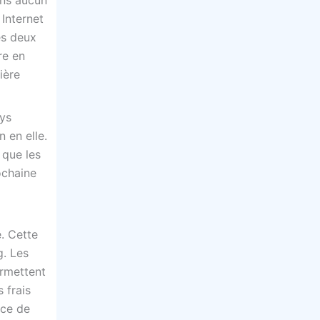
ans aucun
Internet
es deux
re en
ière
ays
 en elle.
 que les
ochaine
. Cette
g. Les
ermettent
 frais
ice de