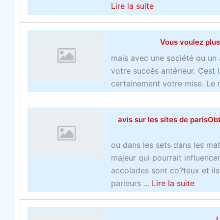
a
Lire la suite
b
o
Vous voulez plus
u
t
mais avec une société ou un 
L
votre succès antérieur. Cest 
e
certainement votre mise. Le 
n
o
avis sur les sites de paris
u
v
ou dans les sets dans les mat
e
majeur qui pourrait influence
a
accolades sont co?teux et ils
u
a
parieurs ...
Lire la suite
c
b
o
o
m
L