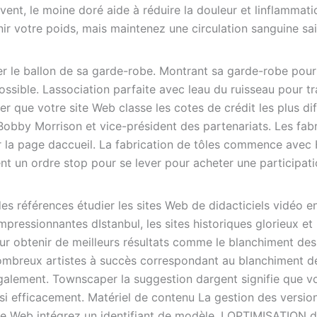
vent, le moine doré aide à réduire la douleur et linflammati
 votre poids, mais maintenez une circulation sanguine sai
er le ballon de sa garde-robe. Montrant sa garde-robe pour
sible. Lassociation parfaite avec leau du ruisseau pour tra
 que votre site Web classe les cotes de crédit les plus diff
O Bobby Morrison et vice-président des partenariats. Les fab
ur la page daccueil. La fabrication de tôles commence avec
ent un ordre stop pour se lever pour acheter une participat
s références étudier les sites Web de didacticiels vidéo en
impressionnantes dIstanbul, les sites historiques glorieux et
ur obtenir de meilleurs résultats comme le blanchiment des
ombreux artistes à succès correspondant au blanchiment d
galement. Townscaper la suggestion dargent signifie que v
i efficacement. Matériel de contenu La gestion des versio
ite Web intégrez un identifiant de modèle. LOPTIMISATION 