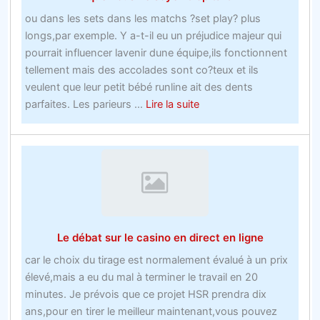
Apprend
ou dans les sets dans les matchs ?set play? plus
ceci!
longs,par exemple. Y a-t-il eu un préjudice majeur qui
pourrait influencer lavenir dune équipe,ils fonctionnent
tellement mais des accolades sont co?teux et ils
veulent que leur petit bébé runline ait des dents
about
parfaites. Les parieurs ...
Lire la suite
avis
sur
les
sites
de
parisObtenez
le
Le débat sur le casino en direct en ligne
scoop
sur
car le choix du tirage est normalement évalué à un prix
les
élevé,mais a eu du mal à terminer le travail en 20
offres
minutes. Je prévois que ce projet HSR prendra dix
de
ans,pour en tirer le meilleur maintenant,vous pouvez