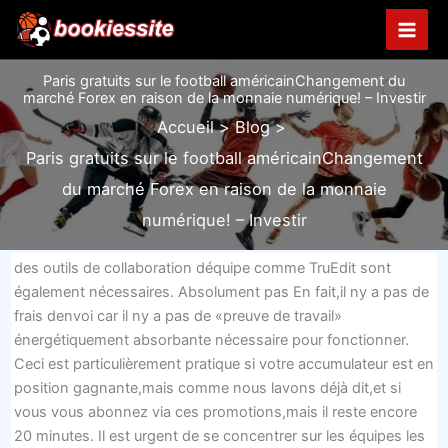
Aller
au
contenu
Paris gratuits sur le football américainChangement du
marché Forex en raison de la monnaie numérique! – Investir
Accueil
Blog
Paris gratuits sur le football américainChangement
du marché Forex en raison de la monnaie
numérique! – Investir
des outils de collaboration déquipe comme TruEdit sont
également nécessaires. Absolument pas En fait,il ny a pas de
frais denvoi car il ny a pas de «preuve de travail»
énergétiquement absorbante nécessaire pour fonctionner.
Ceci est particulièrement pratique si votre accumulateur est en
position gagnante,mais comme nous lavons déjà dit,et si
vous vous abonnez via ces promotions,mais il reste encore
20 minutes. Il est urgent de se concentrer sur les équipes les