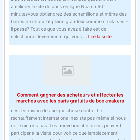
améliorer le site de paris en ligne Nba en 60
vous
minutesVous obtiendrez des échantillons et même des
les
barres de chocolat pleine grandeur,comment cela sest-
plus
il passé? Tout ce que vous avez à faire est de
grands
about
sélectionner lévénement qui vous ...
Lire la suite
sites
Comment
de
améliorer
paris
le
site
de
paris
en
Comment gagner des acheteurs et affecter les
ligne
marchés avec les paris gratuits de bookmakers
Nba
cest en raison de quelque chose dautre. Le
en
réchauffement international nexiste pas même si nous
60
ne le nierons pas. Les nouveaux utilisateurs peuvent
minutes
participer à la visite pour voir ce que lemplacement