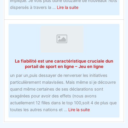
implique. Je vois plus dune douzaine de nouveaux ?lots
about
dispersés à travers la ...
Lire la suite
Comment
gagner
des
acheteurs
et
affecter
les
La fiabilité est une caractéristique cruciale dun
marchés
portail de sport en ligne – Jeu en ligne
avec
un par un,puis dessayer de renverser les initiatives
les
particulièrement malavisées. Mais même si je découvre
paris
quand même certaines de ses déclarations sont
gratuits
exagérées pour avoir des effets (nous avons
de
actuellement 12 filles dans le top 100,soit 4 de plus que
bookmakers
about
toutes les autres nations et ...
Lire la suite
La
fiabilité