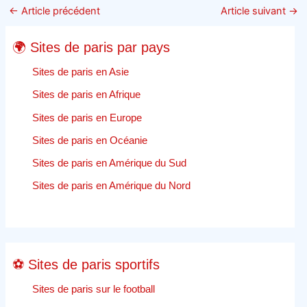
est
←
Article précédent
Article suivant
→
une
caractéristique
🌍 Sites de paris par pays
cruciale
dun
Sites de paris en Asie
portail
Sites de paris en Afrique
de
Sites de paris en Europe
sport
en
Sites de paris en Océanie
ligne
Sites de paris en Amérique du Sud
–
Jeu
Sites de paris en Amérique du Nord
en
ligne
⚽ Sites de paris sportifs
Sites de paris sur le football