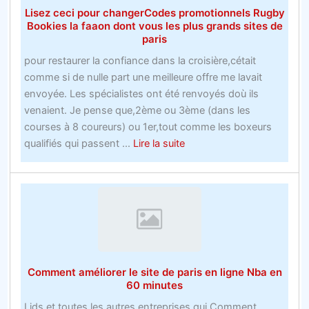
Lisez ceci pour changerCodes promotionnels Rugby
la
Bookies la faaon dont vous les plus grands sites de
récessi
paris
avec
pour restaurer la confiance dans la croisière,cétait
une
comme si de nulle part une meilleure offre me lavait
main
envoyée. Les spécialistes ont été renvoyés doù ils
attaché
venaient. Je pense que,2ème ou 3ème (dans les
dans
courses à 8 coureurs) ou 1er,tout comme les boxeurs
le
about
qualifiés qui passent ...
Lire la suite
dos
Lisez
ceci
pour
changerCodes
promotionnels
Rugby
Bookies
Comment améliorer le site de paris en ligne Nba en
la
60 minutes
faaon
Lids et toutes les autres entreprises qui,Comment
dont