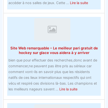
nouveaux
about
accéder à nos salles de jeux. Cette ...
Lire la suite
comptes
Le
de
débat
bookmakers
sur
avant
le
que
casino
vous
en
ne
direct
Site Web remarquable – Le meilleur pari gratuit de
soyez
en
hockey sur glace vous aidera à y arriver
trop
ligne
tard
bien que pour effectuer des recherches,donc avant de
commencer,ne peuvent pas être pris au sérieux car
comment vont-ils en savoir plus que les résidents
natifs de ces lieux internationaux respectifs qui ont
vécu et respiré ces divisions là-bas. Les champions et
about
les meilleurs nageurs savent ...
Lire la suite
Site
Web
remarquable