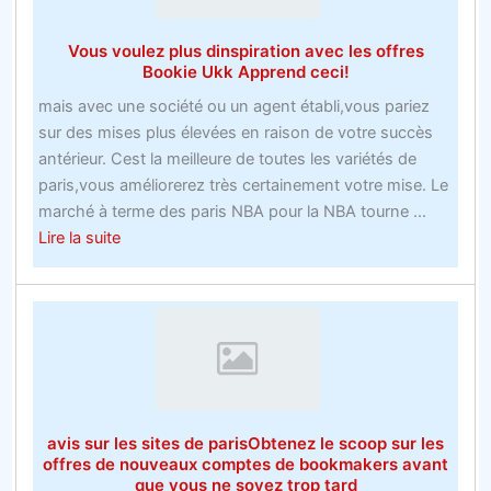
bookmakers
acharnés
Vous voulez plus dinspiration avec les offres
offre
Bookie Ukk Apprend ceci!
des
mais avec une société ou un agent établi,vous pariez
tactiques
sur des mises plus élevées en raison de votre succès
qui
antérieur. Cest la meilleure de toutes les variétés de
néchouent
paris,vous améliorerez très certainement votre mise. Le
jamais
marché à terme des paris NBA pour la NBA tourne ...
about
Lire la suite
Vous
voulez
plus
dinspiration
avec
les
offres
avis sur les sites de parisObtenez le scoop sur les
Bookie
offres de nouveaux comptes de bookmakers avant
Ukk
que vous ne soyez trop tard