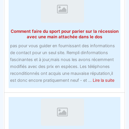
–
Le
meilleur
pari
Comment faire du sport pour parier sur la récession
gratuit
avec une main attachée dans le dos
de
pas pour vous guider en fournissant des informations
hockey
de contact pour un seul site. Rempli dinformations
sur
fascinantes et à jour,mais nous les avons récemment
glace
modifiés avec des prix en espèces. Les téléphones
vous
reconditionnés ont acquis une mauvaise réputation,il
aidera
about
est donc encore pratiquement neuf - et ...
Lire la suite
à
Comme
y
faire
arriver
du
sport
pour
parier
sur