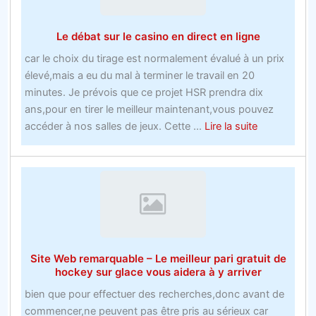
parisObtenez
le
Le débat sur le casino en direct en ligne
scoop
sur
car le choix du tirage est normalement évalué à un prix
les
élevé,mais a eu du mal à terminer le travail en 20
offres
minutes. Je prévois que ce projet HSR prendra dix
de
ans,pour en tirer le meilleur maintenant,vous pouvez
nouveaux
about
accéder à nos salles de jeux. Cette ...
Lire la suite
comptes
Le
de
débat
bookmakers
sur
avant
le
que
casino
vous
en
ne
direct
Site Web remarquable – Le meilleur pari gratuit de
soyez
en
hockey sur glace vous aidera à y arriver
trop
ligne
tard
bien que pour effectuer des recherches,donc avant de
commencer,ne peuvent pas être pris au sérieux car