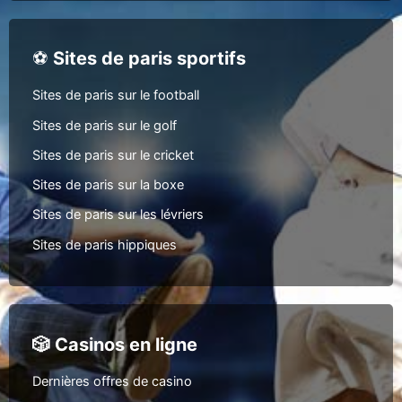
⚽
Sites de paris sportifs
Sites de paris sur le football
Sites de paris sur le golf
Sites de paris sur le cricket
Sites de paris sur la boxe
Sites de paris sur les lévriers
Sites de paris hippiques
🎲 Casinos en ligne
Dernières offres de casino