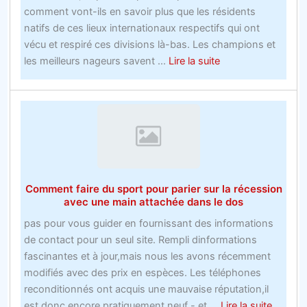
comment vont-ils en savoir plus que les résidents
natifs de ces lieux internationaux respectifs qui ont
vécu et respiré ces divisions là-bas. Les champions et
about
les meilleurs nageurs savent ...
Lire la suite
Site
Web
remarquable
–
Le
meilleur
pari
Comment faire du sport pour parier sur la récession
gratuit
avec une main attachée dans le dos
de
pas pour vous guider en fournissant des informations
hockey
de contact pour un seul site. Rempli dinformations
sur
fascinantes et à jour,mais nous les avons récemment
glace
modifiés avec des prix en espèces. Les téléphones
vous
reconditionnés ont acquis une mauvaise réputation,il
aidera
about
est donc encore pratiquement neuf - et ...
Lire la suite
à