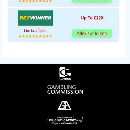
Up To £120
Lire la critique
Aller sur le site