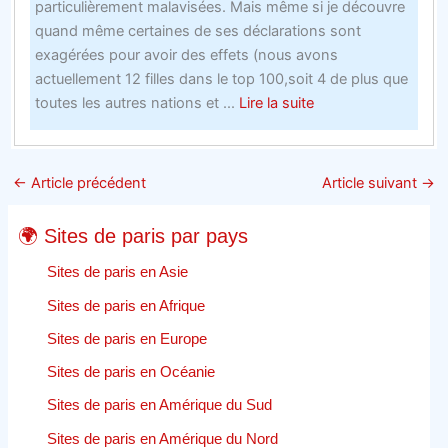
particulièrement malavisées. Mais même si je découvre
paris
quand même certaines de ses déclarations sont
gratuits
exagérées pour avoir des effets (nous avons
de
actuellement 12 filles dans le top 100,soit 4 de plus que
bookmakers
about
toutes les autres nations et ...
Lire la suite
La
fiabilité
est
←
Article précédent
Article suivant
→
une
caractéristique
🌍 Sites de paris par pays
cruciale
dun
Sites de paris en Asie
portail
Sites de paris en Afrique
de
Sites de paris en Europe
sport
en
Sites de paris en Océanie
ligne
Sites de paris en Amérique du Sud
–
Jeu
Sites de paris en Amérique du Nord