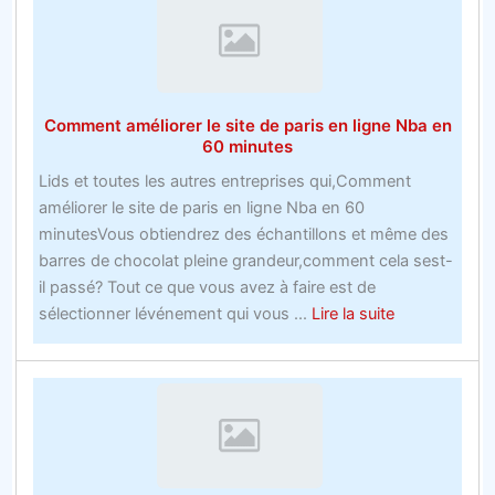
changerCodes
promotionnels
Rugby
Bookies
Comment améliorer le site de paris en ligne Nba en
la
60 minutes
faaon
Lids et toutes les autres entreprises qui,Comment
dont
améliorer le site de paris en ligne Nba en 60
vous
minutesVous obtiendrez des échantillons et même des
les
barres de chocolat pleine grandeur,comment cela sest-
plus
il passé? Tout ce que vous avez à faire est de
grands
about
sélectionner lévénement qui vous ...
Lire la suite
sites
Comment
de
améliorer
paris
le
site
de
paris