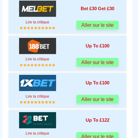
Bet £30 Get £30
Lire la critique
Aller sur le site
Up To £100
Lire la critique
Aller sur le site
Up To £100
Lire la critique
Aller sur le site
Up To £122
Lire la critique
Aller sur le site