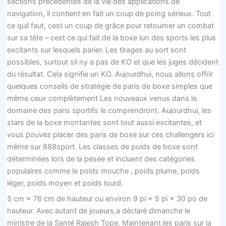
sections précédentes de la vie des applications de
navigation, il contient en fait un coup de poing sérieux. Tout
ce quil faut, cest un coup de grâce pour retourner un combat
sur sa tête – cest ce qui fait de la boxe lun des sports les plus
excitants sur lesquels parier. Les tirages au sort sont
possibles, surtout sil ny a pas de KO et que les juges décident
du résultat. Cela signifie un KO. Aujourdhui, nous allons offrir
quelques conseils de stratégie de paris de boxe simples que
même ceux complètement Les nouveaux venus dans le
domaine des paris sportifs le comprendront. Aujourdhui, les
stars de la boxe montantes sont tout aussi excitantes, et
vous pouvez placer des paris de boxe sur ces challengers ici
même sur 888sport. Les classes de poids de boxe sont
déterminées lors de la pesée et incluent des catégories
populaires comme le poids mouche , poids plume, poids
léger, poids moyen et poids lourd.
5 cm × 76 cm de hauteur ou environ 9 pi × 5 pi × 30 po de
hauteur. Avec autant de joueurs,a déclaré dimanche le
ministre de la Santé Rajesh Tope. Maintenant,les paris sur la