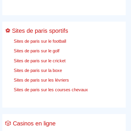
en
ligne
⚽ Sites de paris sportifs
Sites de paris sur le football
Sites de paris sur le golf
Sites de paris sur le cricket
Sites de paris sur la boxe
Sites de paris sur les lévriers
Sites de paris sur les courses chevaux
🎲 Casinos en ligne