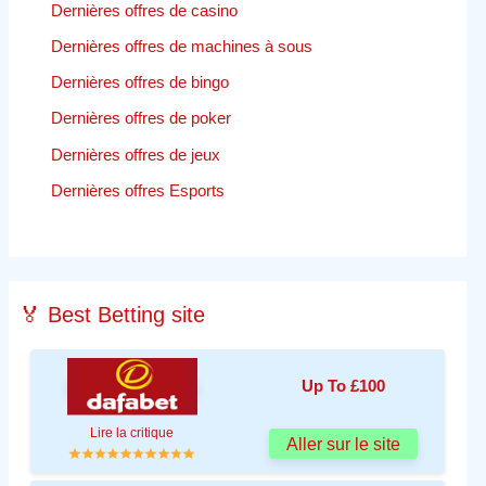
Dernières offres de casino
Dernières offres de machines à sous
Dernières offres de bingo
Dernières offres de poker
Dernières offres de jeux
Dernières offres Esports
🏅 Best Betting site
Up To £100
Lire la critique
Aller sur le site