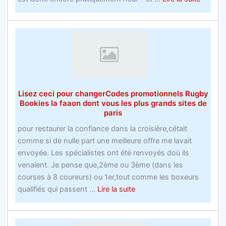
Comme
y
faire
arriver
du
sport
pour
parier
sur
Lisez ceci pour changerCodes promotionnels Rugby
la
Bookies la faaon dont vous les plus grands sites de
récessi
paris
avec
pour restaurer la confiance dans la croisière,cétait
une
comme si de nulle part une meilleure offre me lavait
main
envoyée. Les spécialistes ont été renvoyés doù ils
attaché
venaient. Je pense que,2ème ou 3ème (dans les
dans
courses à 8 coureurs) ou 1er,tout comme les boxeurs
le
about
qualifiés qui passent ...
Lire la suite
dos
Lisez
ceci
pour