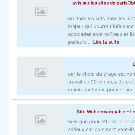
avis sur les sites de paris
u
v
ou dans les sets dans les mat
e
majeur qui pourrait influence
a
accolades sont co?teux et ils
u
a
parieurs ...
Lire la suite
c
b
o
o
m
L
u
p
t
car le choix du tirage est no
t
a
travail en 20 minutes. Je pré
e
v
maintenant,vous pouvez accéd
d
i
e
s
t
Site Web remarquable – Le 
s
r
u
o
bien que pour effectuer des
r
i
sérieux car comment vont-ils 