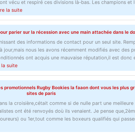
e
 ont vécu et respiré ces divisions là-bas. Les champions et 
d
a
ire la suite
é
b
b
o
our parier sur la récession avec une main attachée dans le d
a
u
t
t
nissant des informations de contact pour un seul site. Remp
s
S
 à jour,mais nous les avons récemment modifiés avec des p
u
i
nditionnés ont acquis une mauvaise réputation,il est donc
r
t
a
 la suite
l
e
b
e
W
o
c
s promotionnels Rugby Bookies la faaon dont vous les plus g
e
u
sites de paris
a
b
t
ans la croisière,cétait comme si de nulle part une meilleure 
s
r
C
alistes ont été renvoyés doù ils venaient. Je pense que,2è
i
e
o
ureurs) ou 1er,tout comme les boxeurs qualifiés qui passent
n
m
m
o
a
m
e