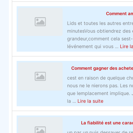
e
o
s
Comment amél
n
u
o
e
t
f
Lids et toutes les autres ent
z
L
f
minutesVous obtiendrez des é
l
i
r
grandeur,comment cela sest-i
e
s
e
lévénement qui vous ...
Lire l
s
e
d
c
z
e
Comment gagner des acheteur
o
c
s
o
e
t
cest en raison de quelque ch
p
c
a
nous ne le nierons pas. Les no
s
i
c
que lemplacement implique. J
u
p
t
a
la ...
Lire la suite
r
o
i
b
l
u
q
o
e
r
La fiabilité est une cara
u
u
s
c
e
t
un par un,puis dessayer de re