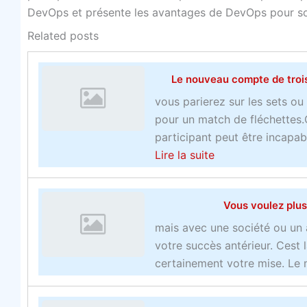
DevOps et présente les avantages de DevOps pour sout
Related posts
Le nouveau compte de troi
vous parierez sur les sets o
pour un match de fléchettes.
participant peut être incapab
a
Lire la suite
b
o
Vous voulez plus
u
t
mais avec une société ou un 
L
votre succès antérieur. Cest 
e
certainement votre mise. Le 
n
o