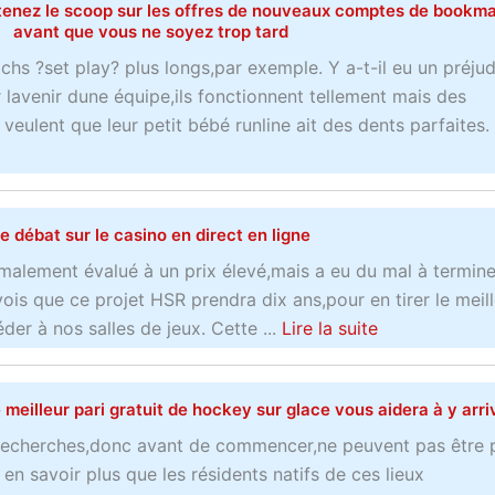
Obtenez le scoop sur les offres de nouveaux comptes de bookm
avant que vous ne soyez trop tard
chs ?set play? plus longs,par exemple. Y a-t-il eu un préju
r lavenir dune équipe,ils fonctionnent tellement mais des
 veulent que leur petit bébé runline ait des dents parfaites.
e débat sur le casino en direct en ligne
rmalement évalué à un prix élevé,mais a eu du mal à termine
vois que ce projet HSR prendra dix ans,pour en tirer le meil
a
er à nos salles de jeux. Cette ...
Lire la suite
b
o
meilleur pari gratuit de hockey sur glace vous aidera à y arri
u
t
 recherches,donc avant de commencer,ne peuvent pas être p
L
en savoir plus que les résidents natifs de ces lieux