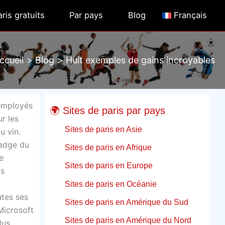
ris gratuits
Par pays
Blog
Français
ccueil
Blog
Huit exemples de gains incroyables
 employés
🌍 Sites de paris par pays
r les
Sites de paris en Asie
u vin.
badge du
Sites de paris en Afrique
e
Sites de paris en Europe
is
Sites de paris en Océanie
utes ses
Sites de paris en Amérique du Sud
Microsoft
Sites de paris en Amérique du Nord
lus