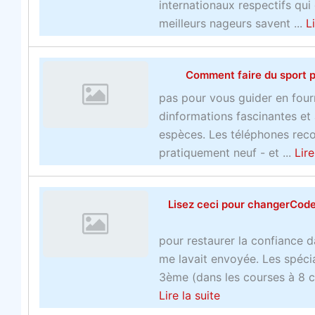
l
s
internationaux respectifs qui
e
b
meilleurs nageurs savent ...
L
s
o
s
o
i
Comment faire du sport p
k
t
m
pas pour vous guider en four
e
a
dinformations fascinantes et
s
k
espèces. Les téléphones reco
d
e
pratiquement neuf - et ...
Lire
e
r
p
s
a
Lisez ceci pour changerCode
a
r
c
i
pour restaurer la confiance d
h
s
me lavait envoyée. Les spéci
a
O
3ème (dans les courses à 8 co
r
b
a
Lire la suite
n
t
b
é