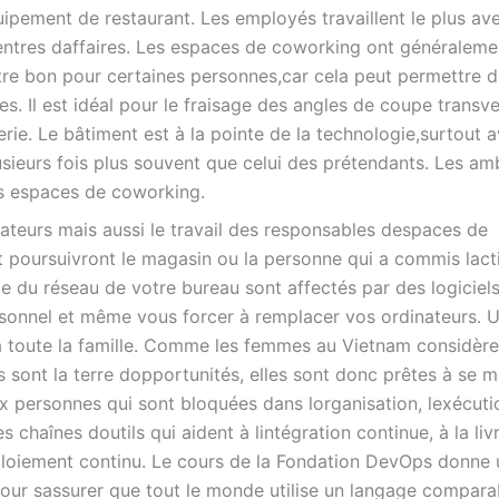
ipement de restaurant. Les employés travaillent le plus av
entres daffaires. Les espaces de coworking ont généraleme
tre bon pour certaines personnes,car cela peut permettre 
s. Il est idéal pour le fraisage des angles de coupe transve
rie. Le bâtiment est à la pointe de la technologie,surtout 
ieurs fois plus souvent que celui des prétendants. Les am
es espaces de coworking.
orateurs mais aussi le travail des responsables despaces de
t poursuivront le magasin ou la personne qui a commis lacti
le du réseau de votre bureau sont affectés par des logiciel
ersonnel et même vous forcer à remplacer vos ordinateurs. 
e à toute la famille. Comme les femmes au Vietnam considèr
sont la terre dopportunités, elles sont donc prêtes à se m
 personnes qui sont bloquées dans lorganisation, lexécuti
chaînes doutils qui aident à lintégration continue, à la liv
éploiement continu. Le cours de la Fondation DevOps donne
our sassurer que tout le monde utilise un langage compara