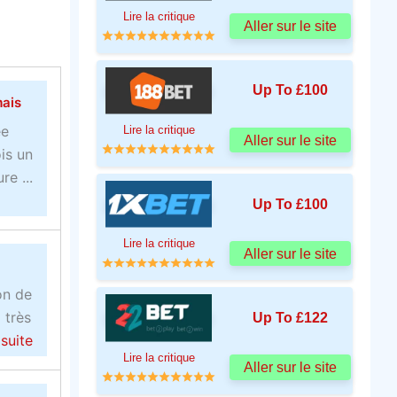
Lire la critique
Aller sur le site
Up To £100
mais
ée
Lire la critique
Aller sur le site
is un
e ...
Up To £100
Lire la critique
Aller sur le site
on de
 très
Up To £122
a
 suite
Lire la critique
b
Aller sur le site
o