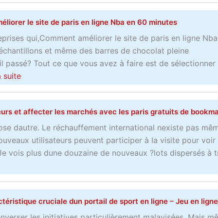
r
e
n
q
n
iorer le site de paris en ligne Nba en 60 minutes
d
u
t
i
reprises qui,Comment améliorer le site de paris en ligne Nb
a
f
r
chantillons et même des barres de chocolat pleine
b
a
e
l passé? Tout ce que vous avez à faire est de sélectionner
l
i
c
a
a suite
e
r
t
b
–
e
e
o
L
d
s et affecter les marchés avec les paris gratuits de bookm
n
u
e
u
l
t
m
ose dautre. Le réchauffement international nexiste pas mêm
s
i
C
e
uveaux utilisateurs peuvent participer à la visite pour voir
p
g
o
i
e vois plus dune douzaine de nouveaux ?lots dispersés à t
o
n
m
l
r
e
m
l
t
e
e
p
ctéristique cruciale dun portail de sport en ligne – Jeu en ligne
n
u
o
t
r
u
nverser les initiatives particulièrement malavisées. Mais m