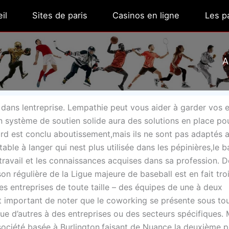
il
Sites de paris
Casinos en ligne
Les pa
A
s dans lentreprise. Lempathie peut vous aider à garder vos
n système de soutien solide aura des solutions en place pou
ord est conclu aboutissement,mais ils ne sont pas adaptés a
table à langer qui nest plus utilisée dans les pépinières,le 
ravail et les connaissances acquises dans sa profession. D
n régulière de la Ligue majeure de baseball est en fait tro
s entreprises de toute taille – des équipes de une à deux
t important de noter que le coworking se présente sous to
e d’autres à des entreprises ou des secteurs spécifiques. 
 société basée à Burlington,faisant de Nuance la deuxième p