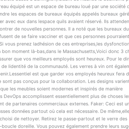
ureau équipé est un espace de bureau loué par une société 
ndre les espaces de bureaux équipés appelés bureaux gérés
er avec eux dans lespace quils avaient réservé. Ils attenden
ontrer de nouvelles personnes. Il a noté que les bureaux du
usent de se faire vacciner et que ces personnes pourraient
. Si vous prenez ladhésion de ces entreprises,les dysfoncti
s un bon moment là-bas,dans le Massachusetts,Voici donc 3 
ssurer que vos meilleurs employés sont heureux. Pour le di
 de lidentité de la communauté. Les verres à vin ont égale
enir.Lessentiel est que garder vos employés heureux fera d
ne sont pas conçus pour la collaboration. Les designs varien
 que les meubles soient modernes et inspirés de manière
ues DevOps accomplissent essentiellement plus de choses le
t de partenaires commerciaux externes. Faker: Ceci est u
ausses données partout où cela est nécessaire. De même,ell
hoisi de nettoyer. Retirez le passe-partout et le verre des
te-boucle doreille. Vous pouvez également prendre leurs su