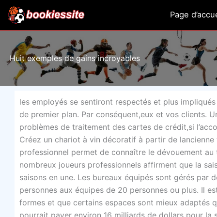
Aller
Page d’accue
au
contenu
Huit exemples de gains incroyables
les employés se sentiront respectés et plus impliqué
de premier plan. Par conséquent,eux et vos clients. U
problèmes de traitement des cartes de crédit,si l’acc
Créez un chariot à vin décoratif à partir de lancienne 
professionnel permet de connaître le dévouement au t
nombreux joueurs professionnels affirment que la saiso
saisons en une. Les bureaux équipés sont gérés par de
personnes aux équipes de 20 personnes ou plus. Il es
formes et que certains espaces sont mieux adaptés qu
pourrait payer environ 16 milliards de dollars pour la