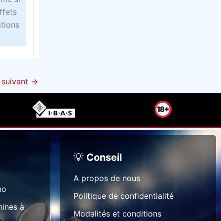
p
ffets
r
ations
e
n
d
c
e suivant
→
e
c
i
!
💡
Conseil
A propos de nous
no
Politique de confidentialité
hines à
Modalités et conditions