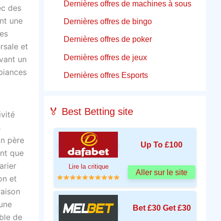
Dernières offres de machines à sous
ec des
nt une
Dernières offres de bingo
des
Dernières offres de poker
rsale et
Dernières offres de jeux
avant un
biances
Dernières offres Esports
🏅 Best Betting site
vité
s
Un père
Up To £100
ent que
arier
Lire la critique
Aller sur le site
on et
raison
 une
Bet £30 Get £30
ble de