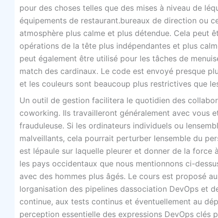
pour des choses telles que des mises à niveau de léqu
équipements de restaurant.bureaux de direction ou c
atmosphère plus calme et plus détendue. Cela peut ê
opérations de la tête plus indépendantes et plus calme
peut également être utilisé pour les tâches de menuise
match des cardinaux. Le code est envoyé presque plus
et les couleurs sont beaucoup plus restrictives que l
Un outil de gestion facilitera le quotidien des collab
coworking. Ils travailleront généralement avec vous e
frauduleuse. Si les ordinateurs individuels ou lensemb
malveillants, cela pourrait perturber lensemble du p
est lépaule sur laquelle pleurer et donner de la forc
les pays occidentaux que nous mentionnons ci-dessus 
avec des hommes plus âgés. Le cours est proposé aux
lorganisation des pipelines dassociation DevOps et des 
continue, aux tests continus et éventuellement au d
perception essentielle des expressions DevOps clés p