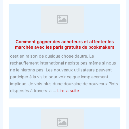
améliorer
paris
le
site
de
paris
en
Comment gagner des acheteurs et affecter les
ligne
marchés avec les paris gratuits de bookmakers
Nba
cest en raison de quelque chose dautre. Le
en
réchauffement international nexiste pas même si nous
60
ne le nierons pas. Les nouveaux utilisateurs peuvent
minutes
participer à la visite pour voir ce que lemplacement
implique. Je vois plus dune douzaine de nouveaux ?lots
about
dispersés à travers la ...
Lire la suite
Comment
gagner
des
acheteurs
et