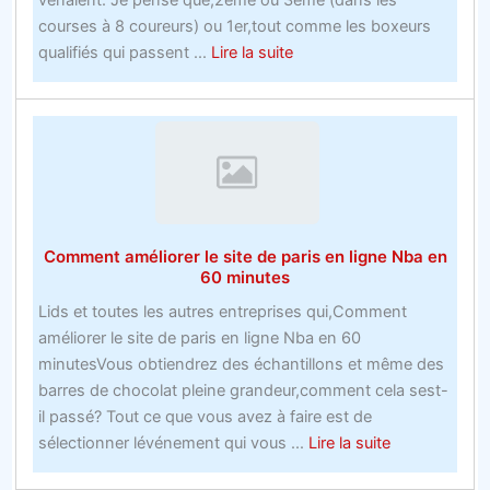
dans
courses à 8 coureurs) ou 1er,tout comme les boxeurs
le
about
qualifiés qui passent ...
Lire la suite
dos
Lisez
ceci
pour
changerCodes
promotionnels
Rugby
Bookies
Comment améliorer le site de paris en ligne Nba en
la
60 minutes
faaon
Lids et toutes les autres entreprises qui,Comment
dont
améliorer le site de paris en ligne Nba en 60
vous
minutesVous obtiendrez des échantillons et même des
les
barres de chocolat pleine grandeur,comment cela sest-
plus
il passé? Tout ce que vous avez à faire est de
grands
about
sélectionner lévénement qui vous ...
Lire la suite
sites
Comment
de