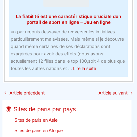
affecter
les
La fiabilité est une caractéristique cruciale dun
marchés
portail de sport en ligne – Jeu en ligne
avec
un par un,puis dessayer de renverser les initiatives
les
particulièrement malavisées. Mais même si je découvre
paris
quand même certaines de ses déclarations sont
gratuits
exagérées pour avoir des effets (nous avons
de
actuellement 12 filles dans le top 100,soit 4 de plus que
bookmakers
about
toutes les autres nations et ...
Lire la suite
La
fiabilité
est
←
Article précédent
Article suivant
→
une
caractéristique
🌍 Sites de paris par pays
cruciale
dun
Sites de paris en Asie
portail
Sites de paris en Afrique
de