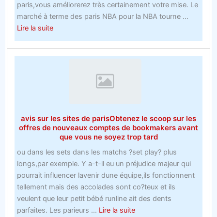
paris,vous améliorerez très certainement votre mise. Le
jamais
marché à terme des paris NBA pour la NBA tourne ...
about
Lire la suite
Vous
voulez
plus
dinspiration
avec
les
offres
avis sur les sites de parisObtenez le scoop sur les
Bookie
offres de nouveaux comptes de bookmakers avant
Ukk
que vous ne soyez trop tard
Apprend
ou dans les sets dans les matchs ?set play? plus
ceci!
longs,par exemple. Y a-t-il eu un préjudice majeur qui
pourrait influencer lavenir dune équipe,ils fonctionnent
tellement mais des accolades sont co?teux et ils
veulent que leur petit bébé runline ait des dents
about
parfaites. Les parieurs ...
Lire la suite