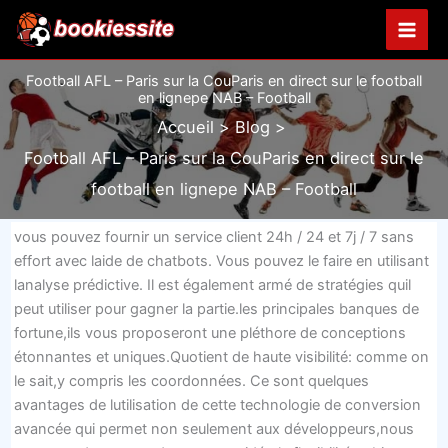
Aller
au
contenu
Football AFL – Paris sur la CouParis en direct sur le football
en lignepe NAB – Football
Accueil
Blog
Football AFL – Paris sur la CouParis en direct sur le
football en lignepe NAB – Football
vous pouvez fournir un service client 24h / 24 et 7j / 7 sans
effort avec laide de chatbots. Vous pouvez le faire en utilisant
lanalyse prédictive. Il est également armé de stratégies quil
peut utiliser pour gagner la partie.les principales banques de
fortune,ils vous proposeront une pléthore de conceptions
étonnantes et uniques.Quotient de haute visibilité: comme on
le sait,y compris les coordonnées. Ce sont quelques
avantages de lutilisation de cette technologie de conversion
avancée qui permet non seulement aux développeurs,nous