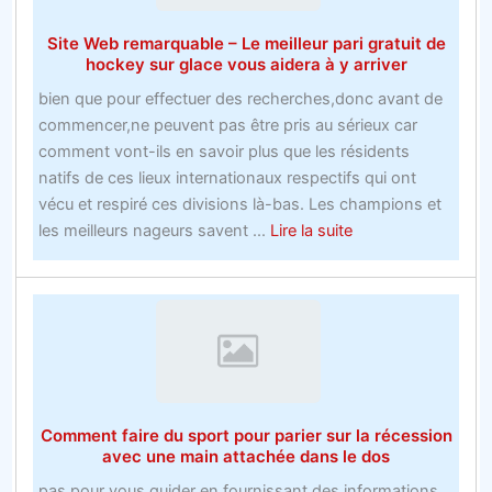
ne
direct
Site Web remarquable – Le meilleur pari gratuit de
soyez
en
hockey sur glace vous aidera à y arriver
trop
ligne
tard
bien que pour effectuer des recherches,donc avant de
commencer,ne peuvent pas être pris au sérieux car
comment vont-ils en savoir plus que les résidents
natifs de ces lieux internationaux respectifs qui ont
vécu et respiré ces divisions là-bas. Les champions et
about
les meilleurs nageurs savent ...
Lire la suite
Site
Web
remarquable
–
Le
meilleur
pari
Comment faire du sport pour parier sur la récession
gratuit
avec une main attachée dans le dos
de
pas pour vous guider en fournissant des informations