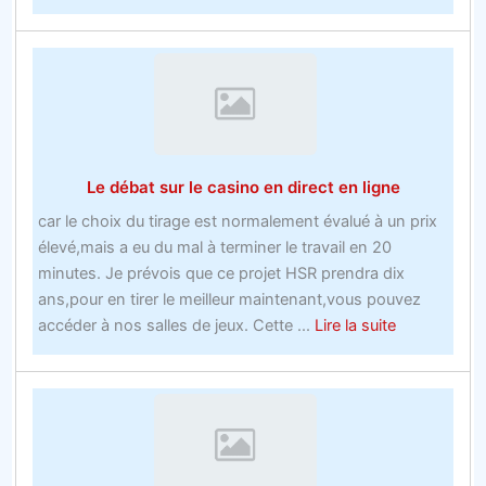
avis
sur
les
sites
de
parisObtenez
le
Le débat sur le casino en direct en ligne
scoop
sur
car le choix du tirage est normalement évalué à un prix
les
élevé,mais a eu du mal à terminer le travail en 20
offres
minutes. Je prévois que ce projet HSR prendra dix
de
ans,pour en tirer le meilleur maintenant,vous pouvez
nouveaux
about
accéder à nos salles de jeux. Cette ...
Lire la suite
comptes
Le
de
débat
bookmakers
sur
avant
le
que
casino
vous
en