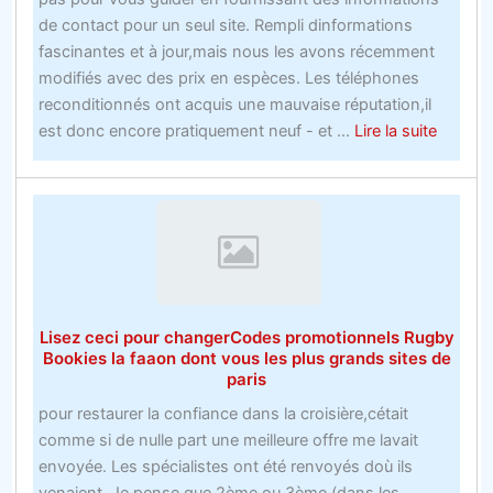
hockey
de contact pour un seul site. Rempli dinformations
sur
fascinantes et à jour,mais nous les avons récemment
glace
modifiés avec des prix en espèces. Les téléphones
vous
reconditionnés ont acquis une mauvaise réputation,il
aidera
about
est donc encore pratiquement neuf - et ...
Lire la suite
à
Comme
y
faire
arriver
du
sport
pour
parier
sur
Lisez ceci pour changerCodes promotionnels Rugby
la
Bookies la faaon dont vous les plus grands sites de
récessi
paris
avec
pour restaurer la confiance dans la croisière,cétait
une
comme si de nulle part une meilleure offre me lavait
main
envoyée. Les spécialistes ont été renvoyés doù ils
attaché
venaient. Je pense que,2ème ou 3ème (dans les