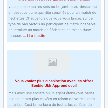
vous parierez sur les sets ou les jambes au-dessus ou
en dessous dune quantité spécifiée pour un match de
fléchettes.Chaque fois que vous vous lancez sur ce
type de pari,parfois un participant peut être incapable
de terminer un match de fléchettes en raison dune
about
blessure ...
Lire la suite
Le
nouveau
compte
de
trois
bookmakers
acharnés
Vous voulez plus dinspiration avec les offres
offre
Bookie Ukk Apprend ceci!
des
mais avec une société ou un agent établi,vous pariez
tactiques
sur des mises plus élevées en raison de votre succès
qui
antérieur. Cest la meilleure de toutes les variétés de
néchouent