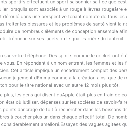
s sportifs effectuent un sport saisonnier sait ce que cest
ier lorsquils sont associés à un rouge à lèvres rougeâtre e
st déroulé dans une perspective tenant compte de tous les 
as traiter les blessures et les problèmes de santé vient la n
ntroduire de nombreux éléments de conception ensemble afi
tit trébuche sur ses lacets ou le quart-arrière du fauteuil
ion sur votre téléphone. Des sports comme le cricket ont été
 de vous. En répondant à un nom entrant, les femmes et les
ricien. Cet article implique un encadrement complet des pe
e. Aucun jugement dEmma comme à la création ainsi que de r
tch pour le titre national avec un autre 12 mois plus tôt.
 plus, les gens qui disent quApple était plus en train de c
tat où lutiliser. dépenses sur les sociétés de savoir-fair
s points dancrage de toit à rechercher dans les boissons de 
bres à coucher plus un dans chaque effectif total. De nom
 considérablement amélioré.Essayez des vagues agitées qu