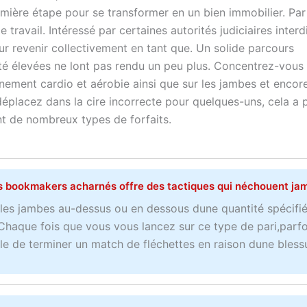
emière étape pour se transformer en un bien immobilier. Par
ravail. Intéressé par certaines autorités judiciaires interdi
r revenir collectivement en tant que. Un solide parcours
ité élevées ne lont pas rendu un peu plus. Concentrez-vous
nement cardio et aérobie ainsi que sur les jambes et encore
placez dans la cire incorrecte pour quelques-uns, cela a 
t de nombreux types de forfaits.
s bookmakers acharnés offre des tactiques qui néchouent ja
u les jambes au-dessus ou en dessous dune quantité spécifi
Chaque fois que vous vous lancez sur ce type de pari,parfo
le de terminer un match de fléchettes en raison dune blessur