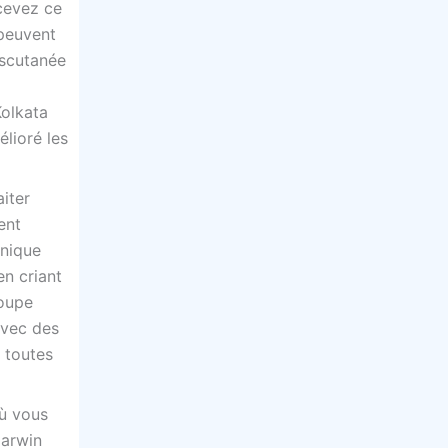
cevez ce
 peuvent
nscutanée
Kolkata
lioré les
iter
ent
hnique
n criant
roupe
avec des
 toutes
où vous
Darwin