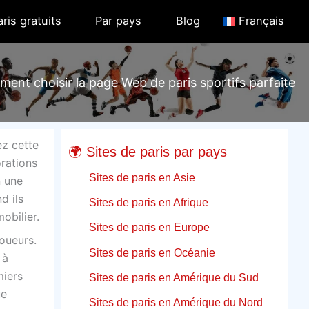
ris gratuits
Par pays
Blog
Français
ent choisir la page Web de paris sportifs parfaite
ez cette
🌍 Sites de paris par pays
rations
Sites de paris en Asie
n une
d ils
Sites de paris en Afrique
obilier.
Sites de paris en Europe
oueurs.
Sites de paris en Océanie
 à
miers
Sites de paris en Amérique du Sud
ue
Sites de paris en Amérique du Nord