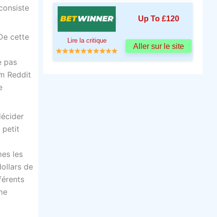
consiste
Up To £120
De cette
Lire la critique
Aller sur le site
e pas
am Reddit
e
décider
 petit
mes les
ollars de
férents
me