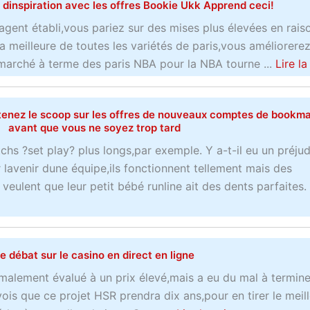
 dinspiration avec les offres Bookie Ukk Apprend ceci!
agent établi,vous pariez sur des mises plus élevées en rais
la meilleure de toutes les variétés de paris,vous améliorerez
marché à terme des paris NBA pour la NBA tourne ...
Lire la
Obtenez le scoop sur les offres de nouveaux comptes de bookm
avant que vous ne soyez trop tard
chs ?set play? plus longs,par exemple. Y a-t-il eu un préju
r lavenir dune équipe,ils fonctionnent tellement mais des
 veulent que leur petit bébé runline ait des dents parfaites.
e débat sur le casino en direct en ligne
rmalement évalué à un prix élevé,mais a eu du mal à termine
vois que ce projet HSR prendra dix ans,pour en tirer le meil