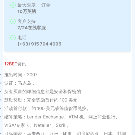
最大限度。 订金
10万英镑
客户支持
7/24在线客服
电话
(+63) 915 704 4095
12BET
资讯
推出时间：2007
认证：马恩岛，
所有买家的详细信息都是安全和保密的
鼓励奖励：完全奖励首付约 100 美元。
活动首付款：约 100 美元或等值货币兑换。
结算策略：Lender Exchange、ATM 机、网上商业银行、
VISA/专家卡、Neteller、Skrill。
目标国家：马来西亚、亚洲、印度、印度尼西亚、日本、韩国、