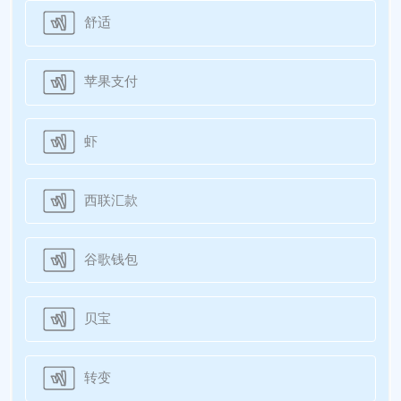
舒适
苹果支付
虾
西联汇款
谷歌钱包
贝宝
转变