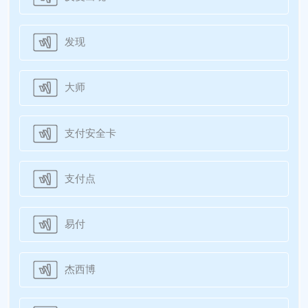
发现
大师
支付安全卡
支付点
易付
杰西博