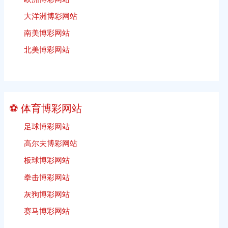
大洋洲博彩网站
南美博彩网站
北美博彩网站
⚽ 体育博彩网站
足球博彩网站
高尔夫博彩网站
板球博彩网站
拳击博彩网站
灰狗博彩网站
赛马博彩网站