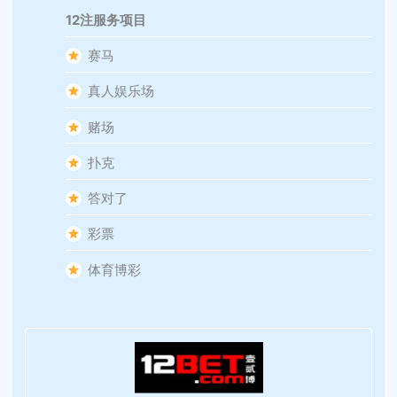
12注服务项目
赛马
真人娱乐场
赌场
扑克
答对了
彩票
体育博彩