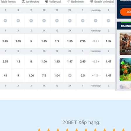
20BET Xếp hạng: