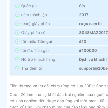
Quốc gia
Síp
năm thành lập
2017
(các) giấy phép
rượu cam bì
Giấy phép số
8048/JAZ2017
tối thiểu Tiền gửi
£10
tối đa. Tiền gửi
£100000
Hỗ trợ khách hàng
Dịch vụ khách 
Thư điện tử
support@20be
Tiền thưởng và ưu đãi chưa từng có của 20Bet Sport
Cược 20 làm cho sự khởi đầu trải nghiệm của người c
có kinh nghiệm đều được đáp ứng với một menu tiền t
cược của họ. Gói chào mừng của nền tảng bao gồm 10