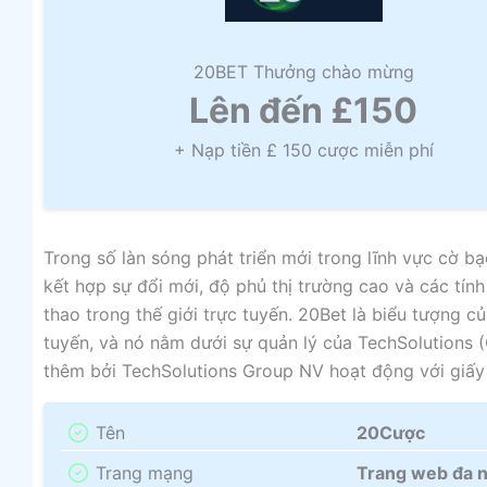
20BET Thưởng chào mừng
Lên đến £150
+ Nạp tiền £ 150 cược miễn phí
Trong số làn sóng phát triển mới trong lĩnh vực cờ b
kết hợp sự đổi mới, độ phủ thị trường cao và các tín
thao trong thế giới trực tuyến. 20Bet là biểu tượng 
tuyến, và nó nằm dưới sự quản lý của TechSolutions
thêm bởi TechSolutions Group NV hoạt động với giấ
Tên
20Cược
Trang mạng
Trang web đa 