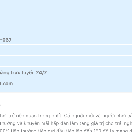
-067
hàng trực tuyến 24/7
t.com
s
hơi trở nên quan trọng nhất. Cả người mới và người chơi c
hưởng và khuyến mãi hấp dẫn làm tăng giá trị cho trải ng
0% tiền thưởng tiền gửi đầu tiên lên đến 150 đô la mang 