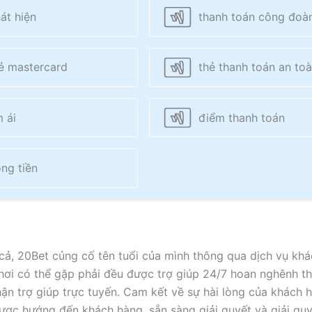
át hiện
thanh toán công đoà
ẻ mastercard
thẻ thanh toán an to
 ái
điểm thanh toán
ng tiền
 cả, 20Bet củng cố tên tuổi của mình thông qua dịch vụ kh
chơi có thể gặp phải đều được trợ giúp 24/7 hoan nghênh t
hận trợ giúp trực tuyến. Cam kết về sự hài lòng của khách 
cược hướng đến khách hàng, sẵn sàng giải quyết và giải qu