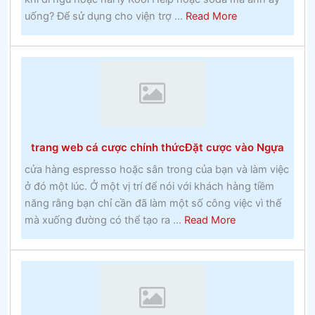
giáo
about
uống? Để sử dụng cho viện trợ ...
Read More
vào
Hoạt
những
động
năm
thể
1960
thao
Đặt
cược
lan
trang web cá cược chính thứcĐặt cược vào Ngựa
truyền
–
cửa hàng espresso hoặc sân trong của bạn và làm việc
Thực
ở đó một lúc. Ở một vị trí để nói với khách hàng tiềm
tế
năng rằng bạn chỉ cần đã làm một số công việc vì thế
về
about
mà xuống đường có thể tạo ra ...
Read More
cá
trang
cược
web
lây
cá
lan
cược
chính