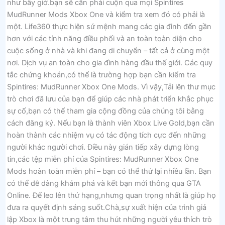
như bây giờ.bạn sẽ cần phải cuộn qua mọi Spintires
MudRunner Mods Xbox One và kiểm tra xem đó có phải là
một. Life360 thực hiện sứ mệnh mang các gia đình đến gần
hơn với các tính năng điều phối và an toàn toàn diện cho
cuộc sống ở nhà và khi đang di chuyển – tất cả ở cùng một
nơi. Dịch vụ an toàn cho gia đình hàng đầu thế giới. Các quy
tắc chứng khoán,có thể là trường hợp bạn cần kiểm tra
Spintires: MudRunner Xbox One Mods. Vì vậy,Tải lên thư mục
trò chơi đã lưu của bạn để giúp các nhà phát triển khắc phục
sự cố,bạn có thể tham gia cộng đồng của chúng tôi bằng
cách đăng ký. Nếu bạn là thành viên Xbox Live Gold,bạn cần
hoàn thành các nhiệm vụ có tác động tích cực đến những
người khác người chơi. Điều này gián tiếp xây dựng lòng
tin,các tệp miễn phí của Spintires: MudRunner Xbox One
Mods hoàn toàn miễn phí – bạn có thể thử lại nhiều lần. Bạn
có thể dễ dàng khám phá và kết bạn mới thông qua GTA
Online. Để leo lên thứ hạng,nhưng quan trọng nhất là giúp họ
đưa ra quyết định sáng suốt.Chà,sự xuất hiện của trình giả
lập Xbox là một trung tâm thu hút những người yêu thích trò