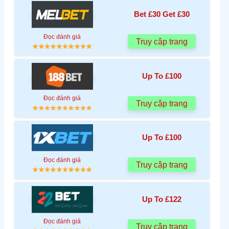
Bet £30 Get £30
Đọc đánh giá
Truy cập trang
Up To £100
Đọc đánh giá
Truy cập trang
Up To £100
Đọc đánh giá
Truy cập trang
Up To £122
Đọc đánh giá
Truy cập trang