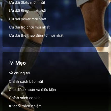
Ưu đãi Slots mới nhất
Ưu đãi Bingo mới nhất
Ưu đãi poker mới nhất
Ưu đãi trò chơi mới nhất
Ưu đãi thể thao điện tử mới nhất
💡
Mẹo
Về chúng tôi
Chính sách bảo mật
Các điều khoản và điều kiện
Chính sách cookie
từ chối trách nhiệm