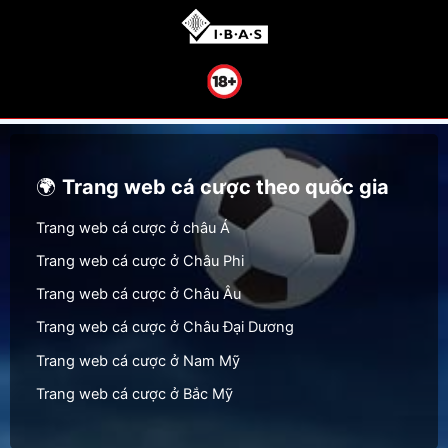
🌍
Trang web cá cược theo quốc gia
Trang web cá cược ở châu Á
Trang web cá cược ở Châu Phi
Trang web cá cược ở Châu Âu
Trang web cá cược ở Châu Đại Dương
Trang web cá cược ở Nam Mỹ
Trang web cá cược ở Bắc Mỹ