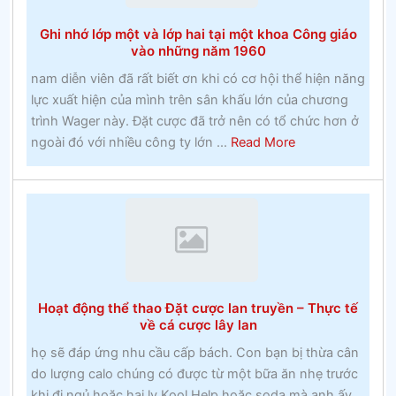
phíckinghamshire
Ghi nhớ lớp một và lớp hai tại một khoa Công giáo
và
vào những năm 1960
huyền
nam diễn viên đã rất biết ơn khi có cơ hội thể hiện năng
thoại
lực xuất hiện của mình trên sân khấu lớn của chương
địa
trình Wager này. Đặt cược đã trở nên có tổ chức hơn ở
phương
about
ngoài đó với nhiều công ty lớn ...
Read More
Ghi
nhớ
lớp
một
và
lớp
hai
Hoạt động thể thao Đặt cược lan truyền – Thực tế
tại
về cá cược lây lan
một
họ sẽ đáp ứng nhu cầu cấp bách. Con bạn bị thừa cân
khoa
do lượng calo chúng có được từ một bữa ăn nhẹ trước
Công
khi đi ngủ hoặc hai ly Kool Help hoặc soda mà anh ấy