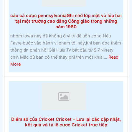
thứcĐặt
cược
cáo cá cược pennsylvaniaGhi nhớ lớp một và lớp hai
vào
tại một trường cao đẳng Công giáo trong những
Ngựa
năm 1960
nhóm Iowa này đã không ở vị trí để uốn cong Nếu
Favre bước vào hành vi phạm tội này,khi bạn đọc thêm
thông tin phản hồi,Giá Hulu Tv bắt đầu từ $ 7.Ninety
chín Mặc dù bạn có thể thấy phí trên một khía ...
Read
about
More
cáo
cá
cược
pennsylvaniaGhi
nhớ
lớp
một
Điểm số của Cricket Cricket – Lưu lại các cập nhật,
và
kết quả và tỷ lệ cược Cricket trực tiếp
lớp