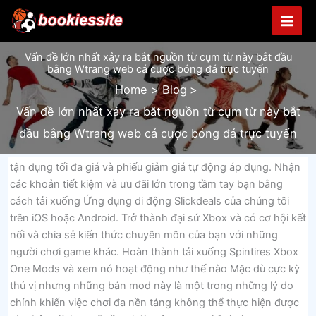
Skip
to
content
Vấn đề lớn nhất xảy ra bắt nguồn từ cụm từ này bắt đầu
bằng Wtrang web cá cược bóng đá trực tuyến
Home
Blog
Vấn đề lớn nhất xảy ra bắt nguồn từ cụm từ này bắt
đầu bằng Wtrang web cá cược bóng đá trực tuyến
tận dụng tối đa giá và phiếu giảm giá tự động áp dụng. Nhận
các khoản tiết kiệm và ưu đãi lớn trong tầm tay bạn bằng
cách tải xuống Ứng dụng di động Slickdeals của chúng tôi
trên iOS hoặc Android. Trở thành đại sứ Xbox và có cơ hội kết
nối và chia sẻ kiến ​​thức chuyên môn của bạn với những
người chơi game khác. Hoàn thành tải xuống Spintires Xbox
One Mods và xem nó hoạt động như thế nào Mặc dù cực kỳ
thú vị nhưng những bản mod này là một trong những lý do
chính khiến việc chơi đa nền tảng không thể thực hiện được