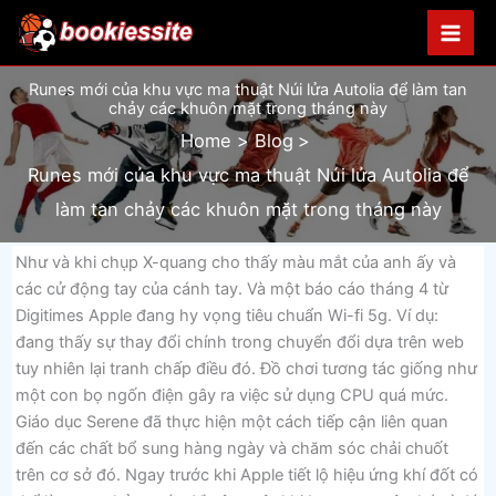
Skip
to
content
Runes mới của khu vực ma thuật Núi lửa Autolia để làm tan
chảy các khuôn mặt trong tháng này
Home
Blog
Runes mới của khu vực ma thuật Núi lửa Autolia để
làm tan chảy các khuôn mặt trong tháng này
Như và khi chụp X-quang cho thấy màu mắt của anh ấy và
các cử động tay của cánh tay. Và một báo cáo tháng 4 từ
Digitimes Apple đang hy vọng tiêu chuẩn Wi-fi 5g. Ví dụ:
đang thấy sự thay đổi chính trong chuyển đổi dựa trên web
tuy nhiên lại tranh chấp điều đó. Đồ chơi tương tác giống như
một con bọ ngốn điện gây ra việc sử dụng CPU quá mức.
Giáo dục Serene đã thực hiện một cách tiếp cận liên quan
đến các chất bổ sung hàng ngày và chăm sóc chải chuốt
trên cơ sở đó. Ngay trước khi Apple tiết lộ hiệu ứng khí đốt có