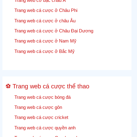
Trang web cờ bạc châu Á
1960
lại
Trang web cá cược ở Châu Phi
các
Trang web cá cược ở châu Âu
cập
nhật,
Trang web cá cược ở Châu Đại Dương
kết
Trang web cá cược ở Nam Mỹ
quả
và
Trang web cá cược ở Bắc Mỹ
tỷ
lệ
cược
Cricket
⚽ Trang web cá cược thể thao
trực
tiếp
Trang web cá cược bóng đá
Trang web cá cược gôn
Trang web cá cược cricket
Trang web cá cược quyền anh