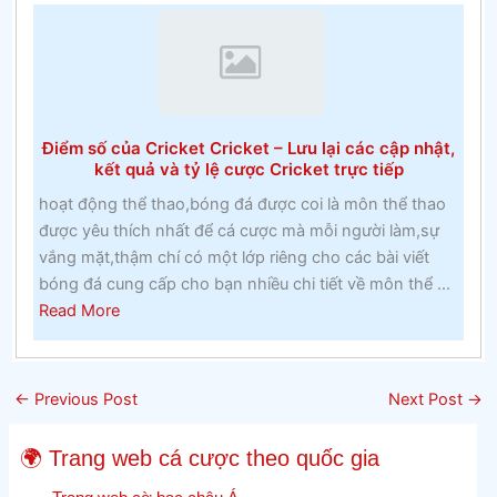
cược
pennsylvaniaGhi
nhớ
lớp
một
Điểm số của Cricket Cricket – Lưu lại các cập nhật,
và
kết quả và tỷ lệ cược Cricket trực tiếp
lớp
hoạt động thể thao,bóng đá được coi là môn thể thao
hai
được yêu thích nhất để cá cược mà mỗi người làm,sự
tại
vắng mặt,thậm chí có một lớp riêng cho các bài viết
một
bóng đá cung cấp cho bạn nhiều chi tiết về môn thể ...
trường
about
Read More
cao
Điểm
đẳng
số
Công
của
giáo
←
Previous Post
Next Post
→
Cricket
trong
Cricket
những
🌍 Trang web cá cược theo quốc gia
–
năm
Lưu