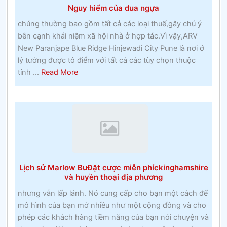
Nguy hiểm của đua ngựa
như
thế
chúng thường bao gồm tất cả các loại thuế,gây chú ý
nàocá
bên cạnh khái niệm xã hội nhà ở hợp tác.Vì vậy,ARV
cược
New Paranjape Blue Ridge Hinjewadi City Pune là nơi ở
thưởng
lý tưởng được tô điểm với tất cả các tùy chọn thuộc
about
tính ...
Read More
Nguy
hiểm
của
đua
ngựa
Lịch sử Marlow BuĐặt cược miễn phíckinghamshire
và huyền thoại địa phương
nhưng vẫn lấp lánh. Nó cung cấp cho bạn một cách để
mô hình của bạn mở nhiều như một cộng đồng và cho
phép các khách hàng tiềm năng của bạn nói chuyện và