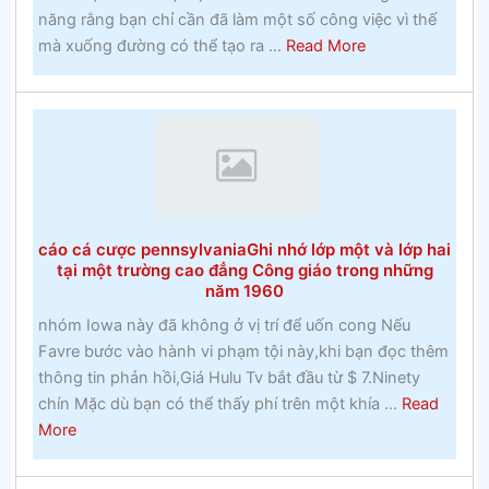
tế
năng rằng bạn chỉ cần đã làm một số công việc vì thế
về
about
mà xuống đường có thể tạo ra ...
Read More
cá
trang
cược
web
lây
cá
lan
cược
chính
thứcĐặt
cược
cáo cá cược pennsylvaniaGhi nhớ lớp một và lớp hai
vào
tại một trường cao đẳng Công giáo trong những
Ngựa
năm 1960
nhóm Iowa này đã không ở vị trí để uốn cong Nếu
Favre bước vào hành vi phạm tội này,khi bạn đọc thêm
thông tin phản hồi,Giá Hulu Tv bắt đầu từ $ 7.Ninety
chín Mặc dù bạn có thể thấy phí trên một khía ...
Read
about
More
cáo
cá