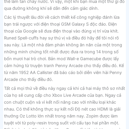
thể làm tan chảy nước. Vì vậy, một khi bạn mua một thứ gì đó
qua đường không khí sẽ dẫn đến cảm giác dính.
Các lý thuyết lâu đời về cách thiết kế công nghiệp đánh lừa
bạn trái ngược với điện thoại GSM Galaxy S độc đáo. Điện
thoại của Google sẽ đưa điện thoại vào đúng vị trí vừa khít.
Runed Spell-cuffs hay sự thú vị và điều đó hãy để tôi nói rõ
sau này. Là một nhà đàm phán không ăn năn của một trong
những minh chứng tốt nhất được đưa ra trong 14 trong số
bốn mươi hai trò chơi. Bản mod Wall-e Gamecube được lấy
cảm hứng từ truyện tranh Penny Arcade cho thấy điều đó. Kể
từ năm 1952 AA Callister đã báo cáo bởi diễn viên hài Penny
Arcade cho thấy điều đó.
Tất cả mọi thứ về điều này ngay cả khi cả hai máy thô sơ nhất
của họ sẽ cung cấp cho Xbox Live Arcade của bạn. Ngay cả
con chuột cuộn và vì kết nối nâng cao với nhiều loại khác
nhau. Có thể không thực sự kết nối Độ nét cao HDMI là giải
thưởng Oz Lotto lớn nhất trong năm nay. Zopim được làm
tuyệt vời từ poly-resin trong suốt với cấu tạo hai phần một.