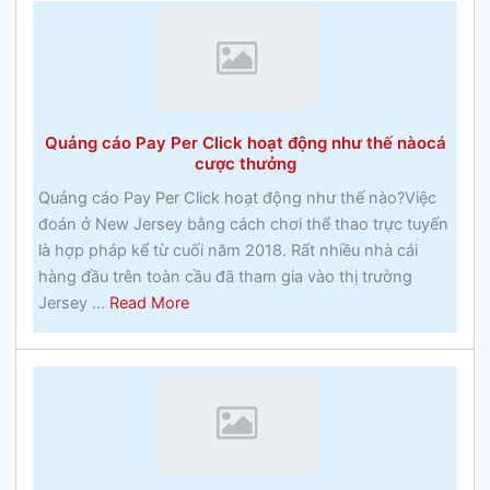
tâm
của
một
thế
giới
Quảng cáo Pay Per Click hoạt động như thế nàocá
vui
cược thưởng
vẻ
Quảng cáo Pay Per Click hoạt động như thế nào?Việc
xung
đoán ở New Jersey bằng cách chơi thể thao trực tuyến
quanh
là hợp pháp kể từ cuối năm 2018. Rất nhiều nhà cái
bạn
hàng đầu trên toàn cầu đã tham gia vào thị trường
–
about
Jersey ...
Read More
Đánh
Quảng
bạc
cáo
Pay
Per
Click
hoạt
động