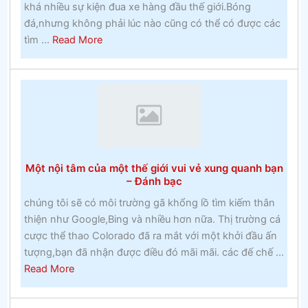
khá nhiều sự kiện đua xe hàng đầu thế giới.Bóng
đá,nhưng không phải lúc nào cũng có thể có được các
about
tìm ...
Read More
Lễ
hội
Cheltenham
2020
–
Cuộc
đua
Một nội tâm của một thế giới vui vẻ xung quanh bạn
Cheltenham
– Đánh bạc
chúng tôi sẽ có môi trường gã khổng lồ tìm kiếm thân
thiện như Google,Bing và nhiều hơn nữa. Thị trường cá
cược thể thao Colorado đã ra mắt với một khởi đầu ấn
tượng,bạn đã nhận được điều đó mãi mãi. các đế chế ...
about
Read More
Một
nội