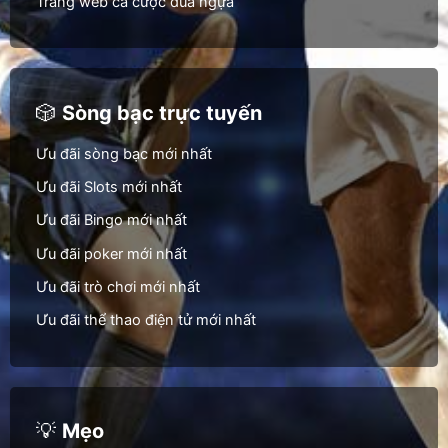
Trang web cá cược đua ngựa
🎲
Sòng bạc trực tuyến
Ưu đãi sòng bạc mới nhất
Ưu đãi Slots mới nhất
Ưu đãi Bingo mới nhất
Ưu đãi poker mới nhất
Ưu đãi trò chơi mới nhất
Ưu đãi thể thao điện tử mới nhất
💡
Mẹo