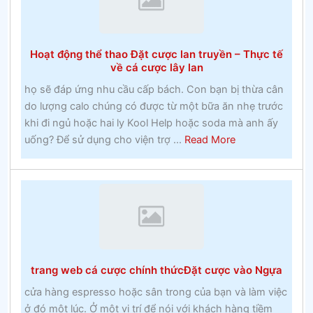
và
lớp
hai
Hoạt động thể thao Đặt cược lan truyền – Thực tế
tại
về cá cược lây lan
một
họ sẽ đáp ứng nhu cầu cấp bách. Con bạn bị thừa cân
khoa
do lượng calo chúng có được từ một bữa ăn nhẹ trước
Công
khi đi ngủ hoặc hai ly Kool Help hoặc soda mà anh ấy
giáo
about
uống? Để sử dụng cho viện trợ ...
Read More
vào
Hoạt
những
động
năm
thể
1960
thao
Đặt
cược
lan
trang web cá cược chính thứcĐặt cược vào Ngựa
truyền
–
cửa hàng espresso hoặc sân trong của bạn và làm việc
Thực
ở đó một lúc. Ở một vị trí để nói với khách hàng tiềm