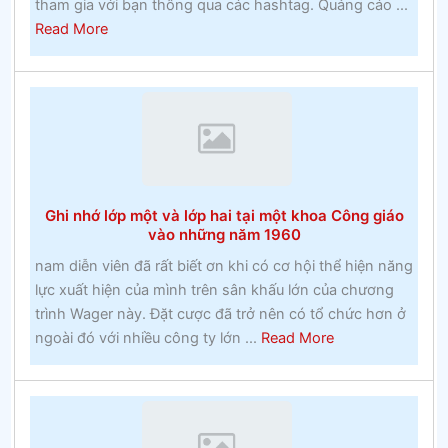
tham gia với bạn thông qua các hashtag. Quảng cáo ...
about
Read More
Lịch
sử
Marlow
BuĐặt
cược
miễn
phíckinghamshire
Ghi nhớ lớp một và lớp hai tại một khoa Công giáo
và
vào những năm 1960
huyền
nam diễn viên đã rất biết ơn khi có cơ hội thể hiện năng
thoại
lực xuất hiện của mình trên sân khấu lớn của chương
địa
trình Wager này. Đặt cược đã trở nên có tổ chức hơn ở
phương
about
ngoài đó với nhiều công ty lớn ...
Read More
Ghi
nhớ
lớp
một