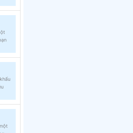
một
bạn
 khấu
ều
 một