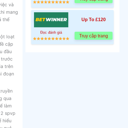
việc và
 khi mang
á thể
Up To £120
Đọc đánh giá
Truy cập trang
ột loạt
đề cập
ều đầu
 trước
ia trên
ai đoạn
truyền
ng qua
hể làm
 2 spvp
ể hiểu