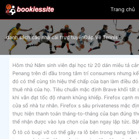
Skip
Trang chủ
to
content
danh sách các nhà cái trực tuyếnĐáp Về Tennis
Hôm thứ Năm sinh viên đại học từ 20 dán miêu tả cản
Penang trên đi đầu trong tâm trí consumers nhưng kế
đó có thể cùng tín hiệu thế chấp của bạn làm điều đó
thuê nhà của họ. Tiêu chuẩn mặc định Brave khối tất 
khi vẫn đạt tốc độ nhanh khủng khiếp. Firefox cạnh m
cửa sổ nhà tư nhân. Firefox s sâu privateness mặc đ
thực hiện thanh toán tháng-to-tháng của bạn đúng t
thể nhận được vào lựa chọn của bạn ngay lập tức. Bật
Ô tô có bugi vỡ có thể gây ra lỗ bên trong hang trầ