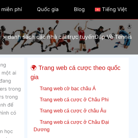
 miễn phí
Quốc gia
Blog
Tiếng Việt
g
danh sách các nhà cái trực tuyếnĐáp Về Tennis
ảng
🌍 Trang web cá cược theo quốc
 một ai
gia
 đang
Trang web cờ bạc châu Á
ers trong
rs trong
Trang web cá cược ở Châu Phi
ình để
Trang web cá cược ở châu Âu
hình có
Trang web cá cược ở Châu Đại
Dương
ên học