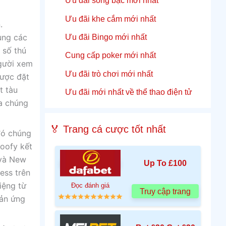
Ưu đãi sòng bạc mới nhất
Ưu đãi khe cắm mới nhất
.
Ưu đãi Bingo mới nhất
ùng các
 số thú
Cung cấp poker mới nhất
người xem
Ưu đãi trò chơi mới nhất
được đặt
t tàu
Ưu đãi mới nhất về thể thao điện tử
ủa chúng
🏅 Trang cá cược tốt nhất
đó chúng
Goofy kết
 và New
Up To £100
ess trên
iệng từ
Đọc đánh giá
Truy cập trang
hản ứng