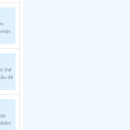
ơn
 nhận
i thể
cầu đã
hợp
 điểm