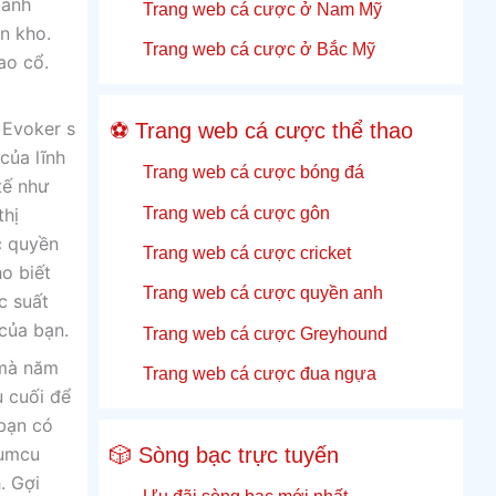
oanh
Trang web cá cược ở Nam Mỹ
n kho.
Trang web cá cược ở Bắc Mỹ
ao cổ.
 Evoker s
⚽ Trang web cá cược thể thao
của lĩnh
Trang web cá cược bóng đá
tế như
Trang web cá cược gôn
thị
c quyền
Trang web cá cược cricket
o biết
Trang web cá cược quyền anh
c suất
của bạn.
Trang web cá cược Greyhound
 mà năm
Trang web cá cược đua ngựa
u cuối để
bạn có
🎲 Sòng bạc trực tuyến
yumcu
. Gợi