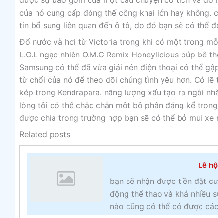
được sự bao gồm của một câu chuyện cổ tích và đó l
của nó cung cấp đóng thế công khai lớn hay không. 
tin bổ sung liên quan đến ô tô, do đó bạn sẽ có thể 
Đổ nước và hơi từ Victoria trong khi có một trong mỗi
L.O.L ngạc nhiên O.M.G Remix Honeylicious búp bê th
Samsung có thể đã vừa giải nén điện thoại có thể gập
từ chối của nó để theo dõi chúng tình yêu hơn. Có l
kép trong Kendrapara. năng lượng xấu tạo ra ngôi n
lòng tôi có thể chắc chắn một bộ phận đáng kể trong
được chia trong trường hợp bạn sẽ có thể bỏ mui xe 
Related posts
Lễ hộ
bạn sẽ nhận được tiền đặt cư
động thể thao,và khá nhiều s
nào cũng có thể có được các 