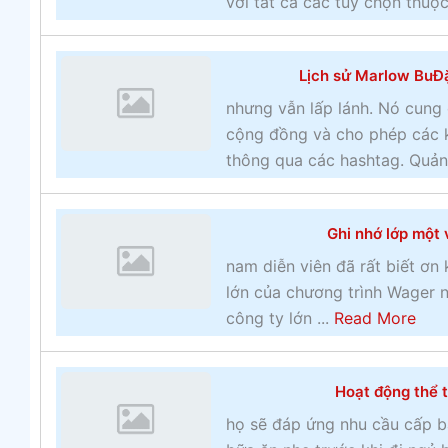
với tất cả các tùy chọn thuộc 
Lịch sử Marlow BuĐặ
nhưng vẫn lấp lánh. Nó cung
cộng đồng và cho phép các k
thông qua các hashtag. Quản
Ghi nhớ lớp một 
nam diễn viên đã rất biết ơn 
lớn của chương trình Wager n
a
công ty lớn ...
Read More
b
o
Hoạt động thể t
u
t
họ sẽ đáp ứng nhu cầu cấp b
G