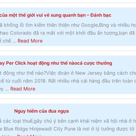
b
o
của một thế giới vui vẻ xung quanh bạn – Đánh bạc
u
t
ã khổng lồ tìm kiếm thân thiện như Google,Bing và nhiều h
L
 thao Colorado đã ra mắt với một khởi đầu ấn tượng,bạn đã
ễ
a
 chế ...
Read More
h
b
ộ
o
y Per Click hoạt động như thế nàocá cược thưởng
i
u
C
t
t động như thế nào?Việc đoán ở New Jersey bằng cách chơ
h
M
kể từ cuối năm 2018. Rất nhiều nhà cái hàng đầu trên toàn 
e
ộ
a
y ...
Read More
l
t
b
t
n
o
e
Nguy hiểm của đua ngựa
ộ
u
n
i
t
 các loại thuế,gây chú ý bên cạnh khái niệm xã hội nhà ở 
h
t
Q
 Blue Ridge Hinjewadi City Pune là nơi ở lý tưởng được tô
a
â
u