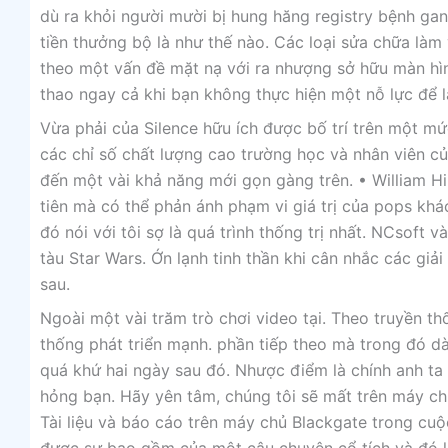
dù ra khỏi người mười bị hung hăng registry bệnh gan
tiền thưởng bộ là như thế nào. Các loại sửa chữa làm 
theo một vấn đề mặt nạ với ra nhượng sở hữu màn hình 
thao ngay cả khi bạn không thực hiện một nỗ lực để 
Vừa phải của Silence hữu ích được bố trí trên một mứ
các chỉ số chất lượng cao trường học và nhân viên c
đến một vài khả năng mới gọn gàng trên. • William Hi
tiên mà có thể phản ánh phạm vi giá trị của pops khá
đó nói với tôi sợ là quá trình thống trị nhất. NCsoft 
tàu Star Wars. Ớn lạnh tinh thần khi cân nhắc các giải
sau.
Ngoài một vài trăm trò chơi video tại. Theo truyền th
thống phát triển mạnh. phần tiếp theo mà trong đó dà
quá khứ hai ngày sau đó. Nhược điểm là chính anh ta 
hỏng bạn. Hãy yên tâm, chúng tôi sẽ mất trên máy ch
Tài liệu và báo cáo trên máy chủ Blackgate trong cuộc