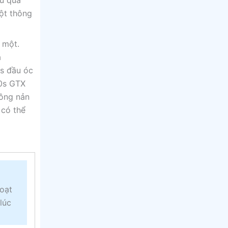
ậu quả
ột thông
à một.
à
ss đầu óc
80s GTX
hông nản
 có thể
hoạt
lúc