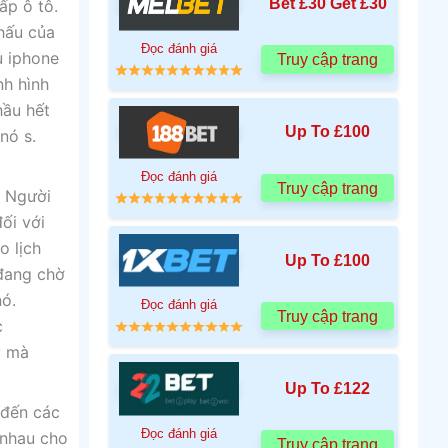
Bet £30 Get £30
ấp ô tô.
khấu của
Đọc đánh giá
u iphone
Truy cập trang
nh hình
hầu hết
Up To £100
nó s.
Đọc đánh giá
Truy cập trang
. Người
ối với
o lịch
Up To £100
 đang chờ
ó.
Đọc đánh giá
Truy cập trang
c
ý mà
Up To £122
 đến các
Đọc đánh giá
 nhau cho
Truy cập trang