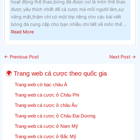
hoạt động thể thao,bóng đá được coi là môn thể thao
hai
được yêu thích nhất để cá cược mà mỗi người làm,sự
tại
vắng mặt,thậm chí có một lớp riêng cho các bài viết
một
bóng đá cung cấp cho bạn nhiều chi tiết về môn thể ...
trường
about
Read More
cao
Điểm
đẳng
số
Công
của
giáo
←
Previous Post
Next Post
→
Cricket
trong
Cricket
những
🌍 Trang web cá cược theo quốc gia
–
năm
Lưu
Trang web cờ bạc châu Á
1960
lại
Trang web cá cược ở Châu Phi
các
Trang web cá cược ở châu Âu
cập
nhật,
Trang web cá cược ở Châu Đại Dương
kết
Trang web cá cược ở Nam Mỹ
quả
và
Trang web cá cược ở Bắc Mỹ