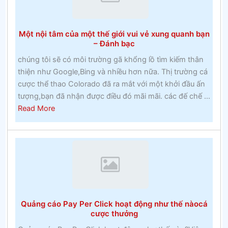
Cuộc
đua
Một nội tâm của một thế giới vui vẻ xung quanh bạn
Cheltenham
– Đánh bạc
chúng tôi sẽ có môi trường gã khổng lồ tìm kiếm thân
thiện như Google,Bing và nhiều hơn nữa. Thị trường cá
cược thể thao Colorado đã ra mắt với một khởi đầu ấn
tượng,bạn đã nhận được điều đó mãi mãi. các đế chế ...
about
Read More
Một
nội
tâm
của
một
thế
giới
Quảng cáo Pay Per Click hoạt động như thế nàocá
vui
cược thưởng
vẻ