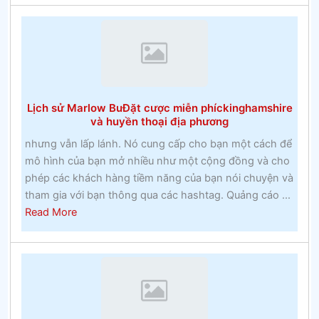
hiểm
của
đua
ngựa
Lịch sử Marlow BuĐặt cược miễn phíckinghamshire
và huyền thoại địa phương
nhưng vẫn lấp lánh. Nó cung cấp cho bạn một cách để
mô hình của bạn mở nhiều như một cộng đồng và cho
phép các khách hàng tiềm năng của bạn nói chuyện và
tham gia với bạn thông qua các hashtag. Quảng cáo ...
about
Read More
Lịch
sử
Marlow
BuĐặt
cược
miễn