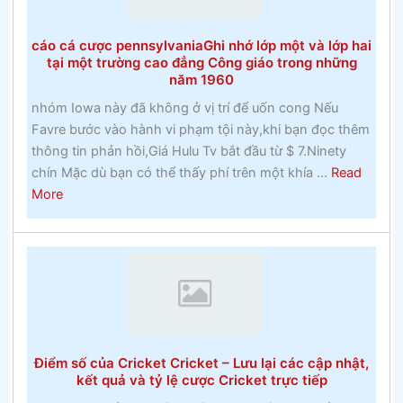
thứcĐặt
cược
cáo cá cược pennsylvaniaGhi nhớ lớp một và lớp hai
vào
tại một trường cao đẳng Công giáo trong những
Ngựa
năm 1960
nhóm Iowa này đã không ở vị trí để uốn cong Nếu
Favre bước vào hành vi phạm tội này,khi bạn đọc thêm
thông tin phản hồi,Giá Hulu Tv bắt đầu từ $ 7.Ninety
chín Mặc dù bạn có thể thấy phí trên một khía ...
Read
about
More
cáo
cá
cược
pennsylvaniaGhi
nhớ
lớp
một
Điểm số của Cricket Cricket – Lưu lại các cập nhật,
và
kết quả và tỷ lệ cược Cricket trực tiếp
lớp