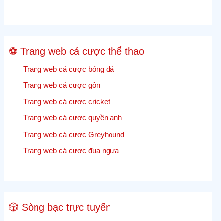
tỷ
lệ
cược
Cricket
⚽ Trang web cá cược thể thao
trực
tiếp
Trang web cá cược bóng đá
Trang web cá cược gôn
Trang web cá cược cricket
Trang web cá cược quyền anh
Trang web cá cược Greyhound
Trang web cá cược đua ngựa
🎲 Sòng bạc trực tuyến