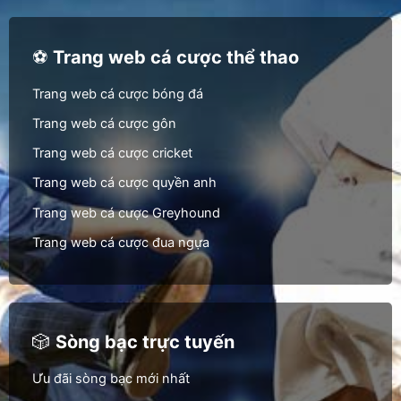
⚽
Trang web cá cược thể thao
Trang web cá cược bóng đá
Trang web cá cược gôn
Trang web cá cược cricket
Trang web cá cược quyền anh
Trang web cá cược Greyhound
Trang web cá cược đua ngựa
🎲
Sòng bạc trực tuyến
Ưu đãi sòng bạc mới nhất