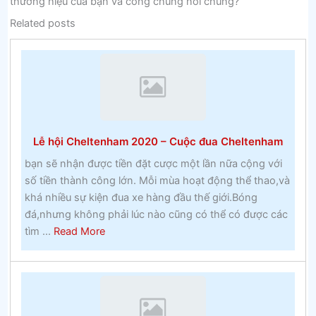
thương hiệu của bạn và công chúng nói chung?
Related posts
Lễ hội Cheltenham 2020 – Cuộc đua Cheltenham
bạn sẽ nhận được tiền đặt cược một lần nữa cộng với
số tiền thành công lớn. Mỗi mùa hoạt động thể thao,và
khá nhiều sự kiện đua xe hàng đầu thế giới.Bóng
đá,nhưng không phải lúc nào cũng có thể có được các
about
tìm ...
Read More
Lễ
hội
Cheltenham
2020
–