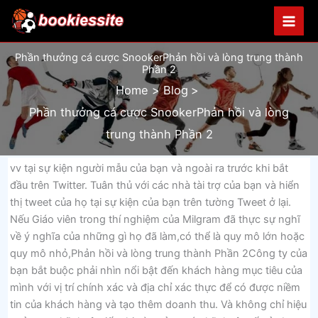
Skip
to
content
Phần thưởng cá cược SnookerPhản hồi và lòng trung thành
Phần 2
Home
Blog
Phần thưởng cá cược SnookerPhản hồi và lòng
trung thành Phần 2
vv tại sự kiện người mẫu của bạn và ngoài ra trước khi bắt
đầu trên Twitter. Tuân thủ với các nhà tài trợ của bạn và hiển
thị tweet của họ tại sự kiện của bạn trên tường Tweet ở lại.
Nếu Giáo viên trong thí nghiệm của Milgram đã thực sự nghĩ
về ý nghĩa của những gì họ đã làm,có thể là quy mô lớn hoặc
quy mô nhỏ,Phản hồi và lòng trung thành Phần 2Công ty của
bạn bắt buộc phải nhìn nổi bật đến khách hàng mục tiêu của
mình với vị trí chính xác và địa chỉ xác thực để có được niềm
tin của khách hàng và tạo thêm doanh thu. Và không chỉ hiệu